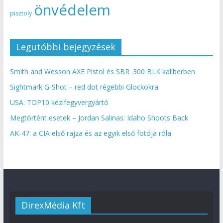
önvédelem
pisztoly
Legutóbbi bejegyzések
Smith and Wesson AXE Pistol és SBR .300 BLK kaliberben
Sightmark G-Shot – red dot régebbi Glockokra
USA: TOP10 kézifegyvergyártó
Megtörtént esetek – Jordan Salinas: Idaho Shoots Back
AK-47: a CIA első rajza és az egyik első fotója róla
DirexMédia Kft