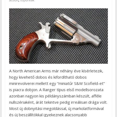
action
topbreak
A North American Arms már néhány éve kísérletezik,
hogy kivehető dobos és kifordítható dobos
minirevolverei mellett egy “miniatűr S&W Scofield-et”
is piacra dobjon. A Ranger típus első modellsorozata
azonban nagyon kis példányszámban készült, afféle
nullszériaként, árát tekintve pedig irreálisan drága volt.
Most új dobnyitási megoldással, új markolatformával
és új beszállítókkal igyekeznek alacsonyabb