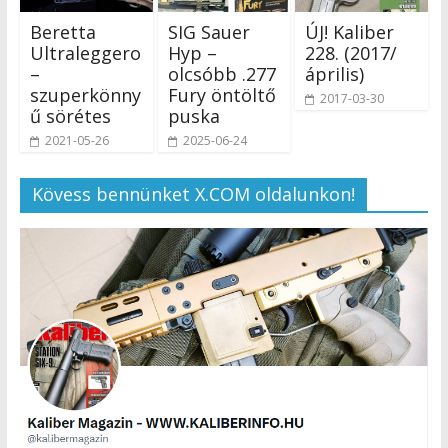
Beretta
SIG Sauer
ÚJ! Kaliber
Ultraleggero
Hyp –
228. (2017/
–
olcsóbb .277
április)
szuperkönny
Fury öntöltő
2017-03-30
ű sörétes
puska
2021-05-26
2025-06-24
Kövess bennünket X.COM oldalunkon!