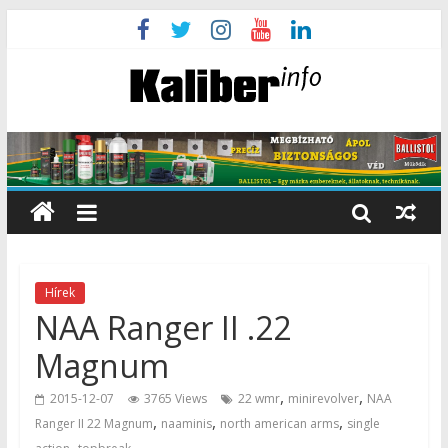
Hírek
NAA Ranger II .22
Magnum
,
,
2015-12-07
3765 Views
22 wmr
minirevolver
NAA
,
,
,
Ranger II 22 Magnum
naaminis
north american arms
single
,