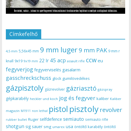
Címkefelhő
9 mm luger
9 mm PAK
5,56x45 mm
9 mm r
4,5 mm
ccw
45 acp
22 lr
eu
knall
9x19
9x19 mm
assault rifle
fegyverjog
gasalarm
fegyverviselés
gasschreckschuss
gumilövedékes
glock
gázpisztoly
gázriasztó
gázrevolver
gázspray
jog és fegyver
gépkarabély
kaliber
heckler und koch
Kaliber
pisztoly
pistol
revolver
magazin
non lethal
M1911
semiauto
selfdefence
Ruger
semiauto rifle
rubber bullet
shotgun
usa
sig sauer
smg
öntöltő karabély
öntöltő
umarex