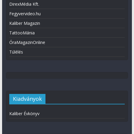
DirexMédia Kft.
Fegyvervideo.hu
Kaliber Magazin
TattooMánia
ÓraMagazinOnline
Túlélés
Kiadványok
Kaliber Évkönyv