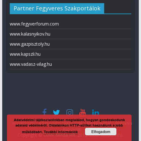
Partner Fegyveres Szakportálok
www.fegyverforum.com
www.kalasnyikov.hu
www.gazpisztoly.hu
www.kapszli.hu
www.vadasz-vilag.hu
Adatvédelmi tájékoztatónkban megtalálod, hogyan gondoskodunk
Impresszum
Adatvédelmi tájékoztató
Média ajánlat
Előfizetés
adataid védelméről. Oldalainkon HTTP-sütiket használunk a jobb
Kapcsolat
Elfogadom
működésért.
További információk
Copyright © Direx Média Kft. 2012-2026
KaliberInfo
.