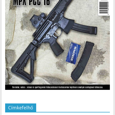
Címkefelhő