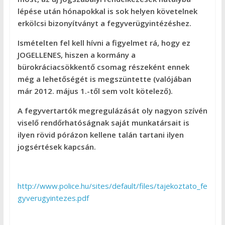
lépése után hónapokkal is sok helyen követelnek
erkölcsi bizonyítványt a fegyverügyintézéshez.
Ismételten fel kell hívni a figyelmet rá, hogy ez
JOGELLENES, hiszen a kormány a
bürokráciacsökkentő csomag részeként ennek
még a lehetőségét is megszüntette (valójában
már 2012. május 1.-től sem volt kötelező).
A fegyvertartók megregulázását oly nagyon szívén
viselő rendőrhatóságnak saját munkatársait is
ilyen rövid pórázon kellene talán tartani ilyen
jogsértések kapcsán.
http://www.police.hu/sites/default/files/tajekoztato_fe
gyverugyintezes.pdf