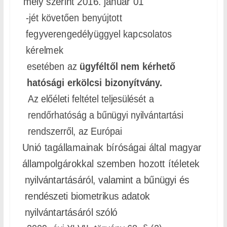
mely szerint 2016. január 01
-jét követően benyújtott
fegyverengedélyüggyel kapcsolatos
kérelmek
esetében az
ügyféltől nem kérhető
hatósági erkölcsi bizonyítvány.
Az előéleti feltétel teljesülését a
rendőrhatóság a bűnügyi nyilvántartási
rendszerről, az Európai
Unió tagállamainak bíróságai által magyar
állampolgárokkal szemben hozott ítéletek
nyilvántartásáról, valamint a bűnügyi és
rendészeti biometrikus adatok
nyilvántartásáról szóló