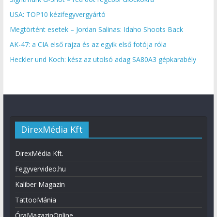
USA: TOP10 kézifegyvergyártó
Megtörtént esetek – Jordan Salinas: Idaho Shoots Back
AK-47: a CIA első rajza és az egyik első fotója róla
Heckler und Koch: kész az utolsó adag SA80A3 gépkarabély
DirexMédia Kft
DirexMédia Kft.
Fegyvervideo.hu
Kaliber Magazin
TattooMánia
ÓraMagazinOnline