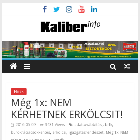
Hírek
Még 1x: NEM
KÉRHETNEK ERKÖLCSIT!
,
,
2016-05-09
3431 Views
adattovábbítási
brfk
,
,
,
bürokráciacsökkentés
erkölcsi
igazgatásrendészet
Még 1x: NEM
,