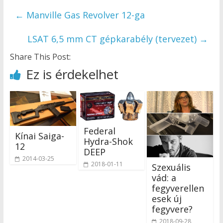
←
Manville Gas Revolver 12-ga
LSAT 6,5 mm CT gépkarabély (tervezet)
→
Share This Post:
Ez is érdekelhet
Federal
Kínai Saiga-
Hydra-Shok
12
DEEP
2014-03-25
2018-01-11
Szexuális
vád: a
fegyverellen
esek új
fegyvere?
2018-09-28