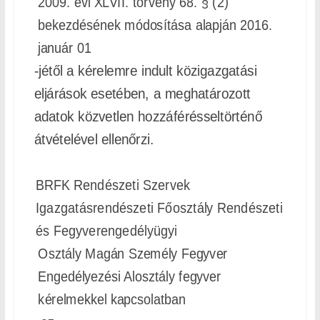
2009. évi XLVII. törvény 68. § (2)
bekezdésének módosítása alapján 2016.
január 01
-jétől a kérelemre indult közigazgatási
eljárások esetében, a meghatározott
adatok közvetlen hozzáférésseltörténő
átvételével ellenőrzi.
BRFK Rendészeti Szervek
Igazgatásrendészeti Főosztály Rendészeti
és Fegyverengedélyügyi
Osztály Magán Személy Fegyver
Engedélyezési Alosztály fegyver
kérelmekkel kapcsolatban