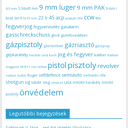
9 mm luger
9 mm PAK
5,56x45 mm
9 mm r
4,5 mm
ccw
45 acp
22 lr
eu
knall
9x19
9x19 mm
assault rifle
fegyverjog
gasalarm
fegyverviselés
gasschreckschuss
gumilövedékes
glock
gázpisztoly
gázriasztó
gázrevolver
gázspray
jog és fegyver
gépkarabély
kaliber
heckler und koch
Kaliber
pisztoly
pistol
revolver
magazin
non lethal
M1911
semiauto
selfdefence
Ruger
semiauto rifle
rubber bullet
shotgun
usa
sig sauer
smg
öntöltő karabély
öntöltő
umarex
önvédelem
pisztoly
Legutóbbi bejegyzések
Sightmark G-Shot – red dot régebbi Glockokra