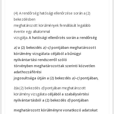
(4) A rendőrség hatósági ellenőrzése során a (2)
bekezdésben
meghatározott körülmények fennállását legalább
évente egy alkalommal
vizsgálja.
A hatósági ellenőrzés során a rendőrség
a)
a (2) bekezdés
a)–c)
pontjában meghatározott
körülmény vizsgálata céljából a bűnügyi
nyilvántartási rendszerről szóló
törvényben meghatározottak szerinti közvetlen
adathozzáférési
jogosultsága útján a (2) bekezdés
a)–c)
pontjában,
b)
a (2) bekezdés
d)
pontjában meghatározott
körülmény vizsgálata
céljából a szabálysértési
nyilvántartásból a (2) bekezdés
d)
pontjában
meghatározott körülményre vonatkozó adatokat