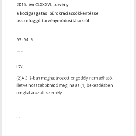
2015. évi CLXXXVI. törvény
a közigazgatási bürokráciacsökkentéssel
összefüggő törvénymódosításokról
93–94. §
—–
Ftv.
(2)A 3. §-ban meghatározott engedély nem adható,
illetve hosszabbítható meg, ha az (1) bekezdésben
meghatározott személy
…