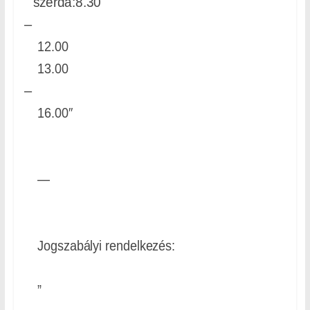
szerda:8.30
–
12.00
13.00
–
16.00″
—
Jogszabályi rendelkezés:
”