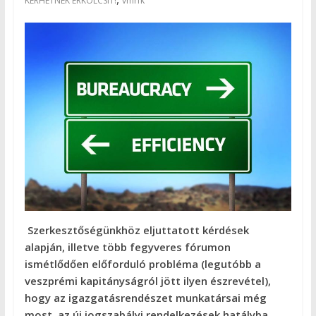
KÉRHETNEK ERKÖLCSIT!
vmrfk
Szerkesztőségünkhöz eljuttatott kérdések
alapján, illetve több fegyveres fórumon
ismétlődően előforduló probléma (legutóbb a
veszprémi kapitányságról jött ilyen észrevétel),
hogy az igazgatásrendészet munkatársai még
most, az új jogszabályi rendelkezések hatályba