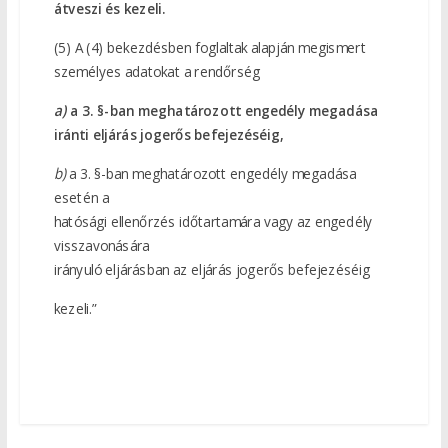
átveszi és kezeli.
(5) A (4) bekezdésben foglaltak alapján megismert
személyes adatokat a rendőrség
a)
a 3. §-ban meghatározott engedély megadása
iránti eljárás jogerős befejezéséig,
b)
a 3. §-ban meghatározott engedély megadása
esetén a
hatósági ellenőrzés időtartamára vagy az engedély
visszavonására
irányuló eljárásban az eljárás jogerős befejezéséig
kezeli.”