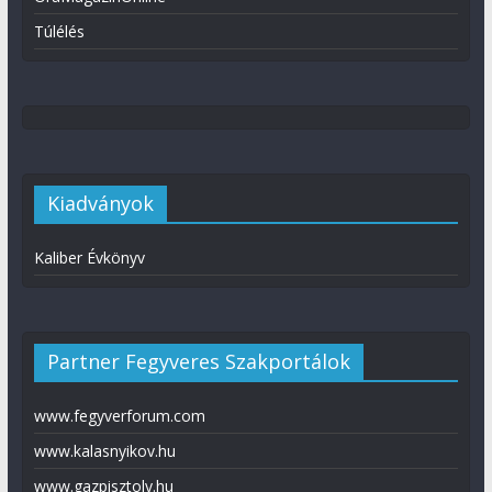
Túlélés
Kiadványok
Kaliber Évkönyv
Partner Fegyveres Szakportálok
www.fegyverforum.com
www.kalasnyikov.hu
www.gazpisztoly.hu