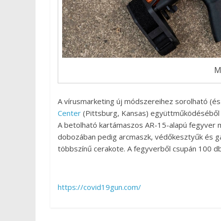
M
A vírusmarketing új módszereihez sorolható (és
Center
(Pittsburg, Kansas) együttműködéséből
A betolható kartámaszos AR-15-alapú fegyver ma
dobozában pedig arcmaszk, védőkesztyűk és gáz
többszínű cerakote. A fegyverből csupán 100 db
https://covid19gun.com/