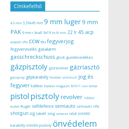
Címkefelhő
9 mm luger
9 mm
5,56x45 mm
4,5 mm
PAK
45 acp
22 lr
9 mm r knall
9x19
9x19 mm
ccw
fegyverjog
eu
assault rifle
gasalarm
fegyverviselés
gasschreckschuss
gumilövedékes
glock
gázpisztoly
gázriasztó
gázrevolver
jog és
gépkarabély
gázspray
heckler und koch
fegyver
kaliber
Kaliber magazin
non lethal
M1911
pisztoly
pistol
revolver
rubber
semiauto
selfdefence
Ruger
semiauto rifle
bullet
shotgun
usa
sig sauer
smg
öntöltő
umarex
önvédelem
karabély
öntöltő pisztoly