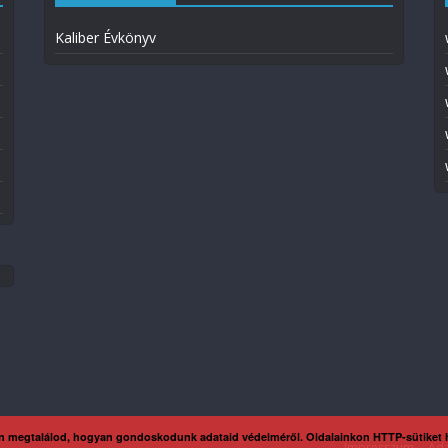
Kaliber Évkönyv
n megtalálod, hogyan gondoskodunk adataid védelméről. Oldalainkon HTTP-sütiket
Impresszum
Ada