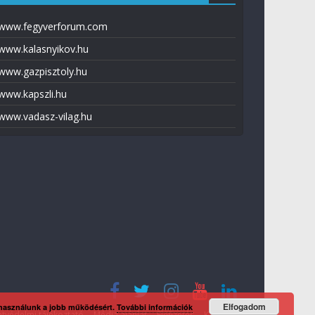
www.fegyverforum.com
www.kalasnyikov.hu
www.gazpisztoly.hu
www.kapszli.hu
www.vadasz-vilag.hu
Elfogadom
 használunk a jobb működésért.
További információk
tvédelmi tájékoztató
Média ajánlat
Előfizetés
Kapcsolat