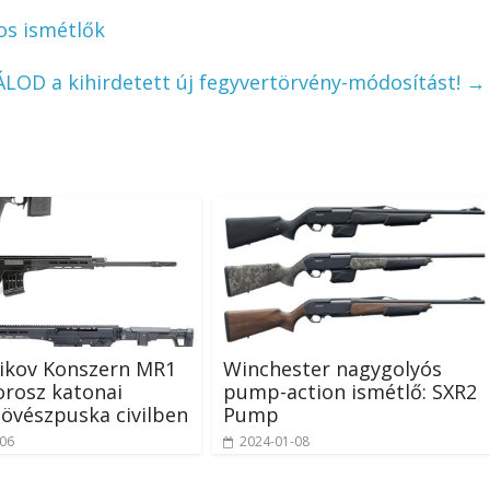
sos ismétlők
LOD a kihirdetett új fegyvertörvény-módosítást!
→
yikov Konszern MR1
Winchester nagygolyós
 orosz katonai
pump-action ismétlő: SXR2
övészpuska civilben
Pump
-06
2024-01-08