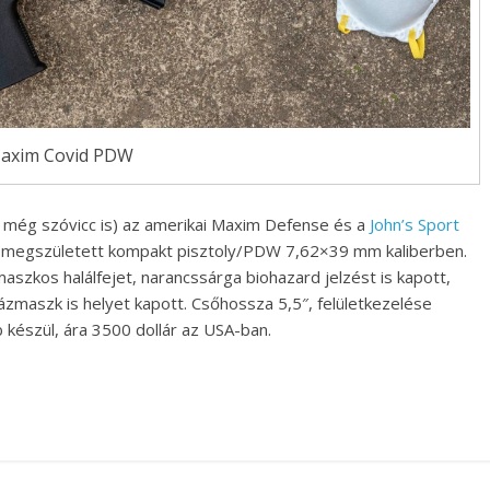
axim Covid PDW
 még szóvicc is) az amerikai Maxim Defense és a
John’s Sport
 megszületett kompakt pisztoly/PDW 7,62×39 mm kaliberben.
szkos halálfejet, narancssárga biohazard jelzést is kapott,
maszk is helyet kapott. Csőhossza 5,5″, felületkezelése
 készül, ára 3500 dollár az USA-ban.