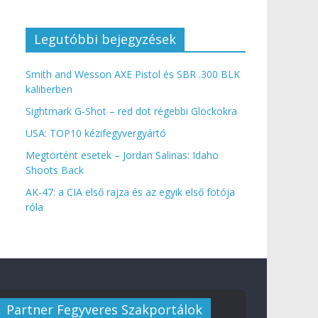
Legutóbbi bejegyzések
Smith and Wesson AXE Pistol és SBR .300 BLK
kaliberben
Sightmark G-Shot – red dot régebbi Glockokra
USA: TOP10 kézifegyvergyártó
Megtörtént esetek – Jordan Salinas: Idaho
Shoots Back
AK-47: a CIA első rajza és az egyik első fotója
róla
Partner Fegyveres Szakportálok