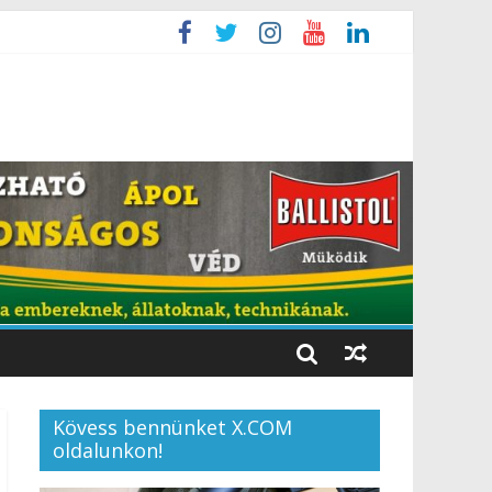
Kövess bennünket X.COM
oldalunkon!