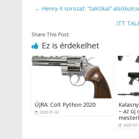
←
Henry-X sorozat: “taktikai” alsókulc
ITT TALÁ
Share This Post:
Ez is érdekelhet
ÚJRA: Colt Python 2020
Kalasn
– az új
2020-01-02
mesterl
2025-07