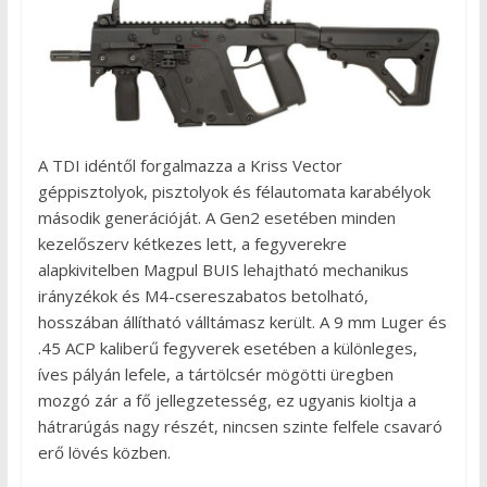
A TDI idéntől forgalmazza a Kriss Vector
géppisztolyok, pisztolyok és félautomata karabélyok
második generációját. A Gen2 esetében minden
kezelőszerv kétkezes lett, a fegyverekre
alapkivitelben Magpul BUIS lehajtható mechanikus
irányzékok és M4-csereszabatos betolható,
hosszában állítható válltámasz került. A 9 mm Luger és
.45 ACP kaliberű fegyverek esetében a különleges,
íves pályán lefele, a tártölcsér mögötti üregben
mozgó zár a fő jellegzetesség, ez ugyanis kioltja a
hátrarúgás nagy részét, nincsen szinte felfele csavaró
erő lövés közben.