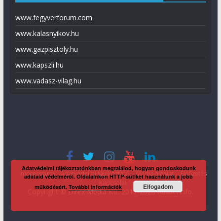
www.fegyverforum.com
www.kalasnyikov.hu
www.gazpisztoly.hu
www.kapszli.hu
www.vadasz-vilag.hu
Adatvédelmi tájékoztatónkban megtalálod, hogyan gondoskodunk
Impresszum
Adatvédelmi tájékoztató
Média ajánlat
Előfizetés
adataid védelméről. Oldalainkon HTTP-sütiket használunk a jobb
Kapcsolat
Elfogadom
működésért.
További információk
Copyright © Direx Média Kft. 2012-2026
KaliberInfo
.