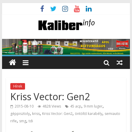
Hírek
Kriss Vector: Gen2
,
,
2015-08-10
4828 Views
45 acp
9 mm luger
,
,
,
,
géppisztoly
kriss
Kriss Vector: Gen2
öntöltő karabély
semiauto
,
,
rifle
smg
tdi