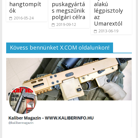
hangtompít
puskagyártá
alakú
ók
s megszűnik
légpisztoly
polgári célra
az
2016-05-24
Umarextól
2019-09-12
2013-06-19
Kövess bennünket X.COM oldalunkon!