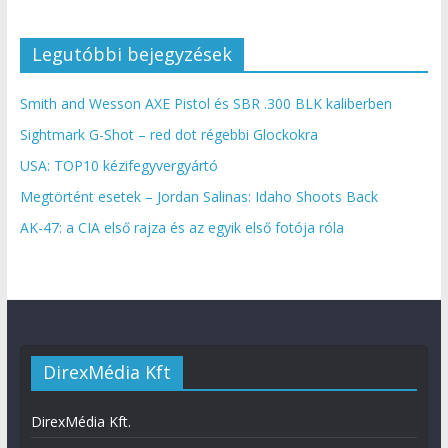
Legutóbbi bejegyzések
Smith and Wesson AXE Pistol és SBR .300 BLK kaliberben
Sightmark G-Shot – red dot régebbi Glockokra
USA: TOP10 kézifegyvergyártó
Megtörtént esetek – Jordan Salinas: Idaho Shoots Back
AK-47: a CIA első rajza és az egyik első fotója róla
DirexMédia Kft
DirexMédia Kft.