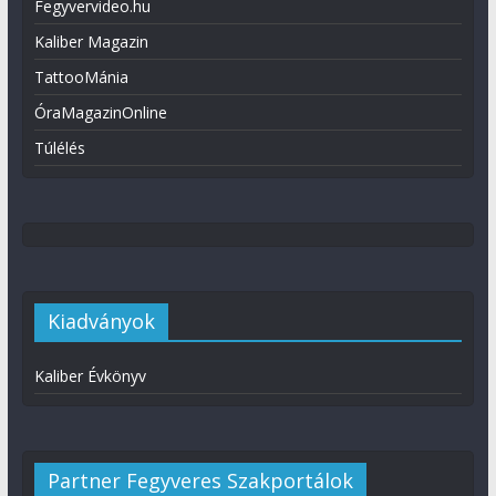
Fegyvervideo.hu
Kaliber Magazin
TattooMánia
ÓraMagazinOnline
Túlélés
Kiadványok
Kaliber Évkönyv
Partner Fegyveres Szakportálok