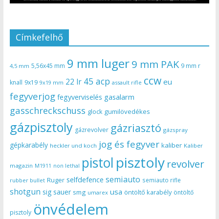
Címkefelhő
9 mm luger
9 mm PAK
5,56x45 mm
9 mm r
4,5 mm
ccw
45 acp
22 lr
eu
knall
9x19
9x19 mm
assault rifle
fegyverjog
gasalarm
fegyverviselés
gasschreckschuss
gumilövedékes
glock
gázpisztoly
gázriasztó
gázrevolver
gázspray
jog és fegyver
gépkarabély
kaliber
heckler und koch
Kaliber
pisztoly
pistol
revolver
magazin
non lethal
M1911
semiauto
selfdefence
Ruger
semiauto rifle
rubber bullet
shotgun
usa
sig sauer
smg
öntöltő karabély
öntöltő
umarex
önvédelem
pisztoly