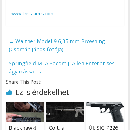
www.kriss-arms.com
←
Walther Model 9 6,35 mm Browning
(Csomán János fotója)
Springfield M1A Socom J. Allen Enterprises
ágyazással
→
Share This Post:
Ez is érdekelhet
Blackhawk!
Colt: a
ÚJ: SIG P226