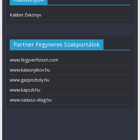
Kaliber Évkönyv
Partner Fegyveres Szakportálok
www.fegyverforum.com
www.kalasnyikov.hu
www.gazpisztoly.hu
www.kapszli.hu
www.vadasz-vilag.hu