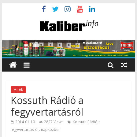
Hírek
Kossuth Rádió a
fegyvertartásról
2014-01-10
2827 Views
Kossuth Rádió a
,
fegyvertartásról
napközben