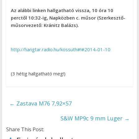
Az alábbi linken hallgatható vissza, 10 óra 10
perctől 10:32-ig, Napközben c. műsor (
Szerkesztő-
műsorvezető: Kránitz Balázs).
http://hangtar.radio.hu/kossuth#!#2014-01-10
(3 hétig hallgatható meg!)
←
Zastava M76 7,92×57
S&W MP9c 9 mm Luger
→
Share This Post: