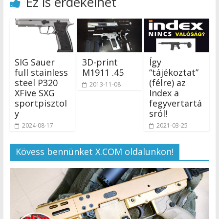
Ez is érdekelhet
SIG Sauer
3D-print
Így
full stainless
M1911 .45
“tájékoztat”
steel P320
(félre) az
2013-11-08
XFive SXG
Index a
sportpisztol
fegyvertartá
y
sról!
2024-08-17
2021-03-25
Kövess bennünket X.COM oldalunkon!