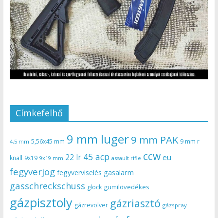
Címkefelhő
9 mm luger
9 mm PAK
5,56x45 mm
9 mm r
4,5 mm
ccw
45 acp
22 lr
eu
knall
9x19
9x19 mm
assault rifle
fegyverjog
gasalarm
fegyverviselés
gasschreckschuss
gumilövedékes
glock
gázpisztoly
gázriasztó
gázrevolver
gázspray