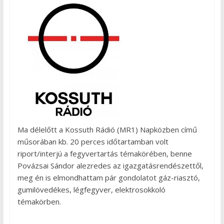
Ma délelőtt a Kossuth Rádió (MR1) Napközben című
műsorában kb. 20 perces időtartamban volt
riport/interjú a fegyvertartás témakörében, benne
Povázsai Sándor alezredes az igazgatásrendészettől,
meg én is elmondhattam pár gondolatot gáz-riasztó,
gumilövedékes, légfegyver, elektrosokkoló
témakörben.