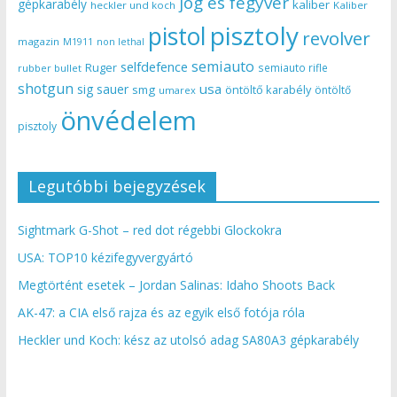
jog és fegyver
gépkarabély
kaliber
heckler und koch
Kaliber
pisztoly
pistol
revolver
magazin
non lethal
M1911
semiauto
selfdefence
Ruger
semiauto rifle
rubber bullet
shotgun
usa
sig sauer
smg
öntöltő karabély
öntöltő
umarex
önvédelem
pisztoly
Legutóbbi bejegyzések
Sightmark G-Shot – red dot régebbi Glockokra
USA: TOP10 kézifegyvergyártó
Megtörtént esetek – Jordan Salinas: Idaho Shoots Back
AK-47: a CIA első rajza és az egyik első fotója róla
Heckler und Koch: kész az utolsó adag SA80A3 gépkarabély