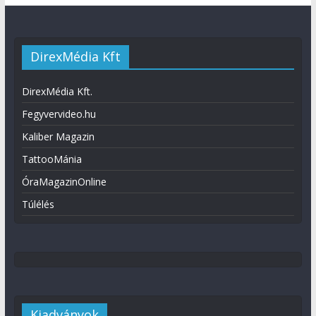
DirexMédia Kft
DirexMédia Kft.
Fegyvervideo.hu
Kaliber Magazin
TattooMánia
ÓraMagazinOnline
Túlélés
Kiadványok