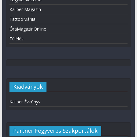
Kaliber Magazin
TattooMánia
ÓraMagazinOnline
Túlélés
Kiadványok
Kaliber Évkönyv
Partner Fegyveres Szakportálok