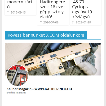
modernizáci
Haditengeré
.45-70
ó
szet: 16 ezer
Cyclops
géppisztoly
egylövetű
2015-09-13
eladó!
kéziágyú
2026-07-08
2023-01-29
Kövess bennünket X.COM oldalunkon!