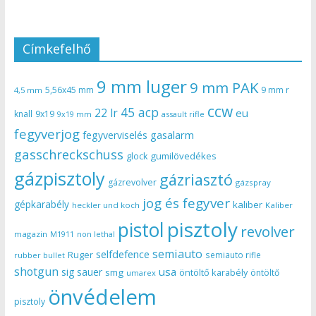
Címkefelhő
9 mm luger
9 mm PAK
5,56x45 mm
9 mm r
4,5 mm
ccw
45 acp
22 lr
eu
knall
9x19
9x19 mm
assault rifle
fegyverjog
gasalarm
fegyverviselés
gasschreckschuss
gumilövedékes
glock
gázpisztoly
gázriasztó
gázrevolver
gázspray
jog és fegyver
gépkarabély
kaliber
heckler und koch
Kaliber
pisztoly
pistol
revolver
magazin
non lethal
M1911
semiauto
selfdefence
Ruger
semiauto rifle
rubber bullet
shotgun
usa
sig sauer
smg
öntöltő karabély
öntöltő
umarex
önvédelem
pisztoly