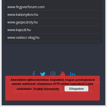
www.fegyverforum.com
www.kalasnyikov.hu
www.gazpisztoly.hu
www.kapszli.hu
www.vadasz-vilag.hu
Adatvédelmi tájékoztatónkban megtalálod, hogyan gondoskodunk
Impresszum
Adatvédelmi tájékoztató
Média ajánlat
Előfizetés
adataid védelméről. Oldalainkon HTTP-sütiket használunk a jobb
Kapcsolat
Elfogadom
működésért.
További információk
Copyright © Direx Média Kft. 2012-2026
KaliberInfo
.