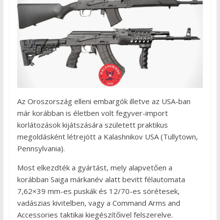
Az Oroszország elleni embargók illetve az USA-ban
már korábban is életben volt fegyver-import
korlátozások kijátszására született praktikus
megoldásként létrejött a Kalashnikov USA (Tullytown,
Pennsylvania).
Most elkezdték a gyártást, mely alapvetően a
korábban Saiga márkanév alatt bevitt félautomata
7,62×39 mm-es puskák és 12/70-es sörétesek,
vadászias kivitelben, vagy a Command Arms and
Accessories taktikai kiegészítőivel felszerelve.