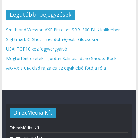
Legutóbbi bejegyzések
Smith and Wesson AXE Pistol és SBR .300 BLK kaliberben
Sightmark G-Shot – red dot régebbi Glockokra
USA: TOP10 kézifegyvergyártó
Megtörtént esetek – Jordan Salinas: Idaho Shoots Back
AK-47: a CIA első rajza és az egyik első fotója róla
DirexMédia Kft
DirexMédia Kft.
Fegyvervideo.hu