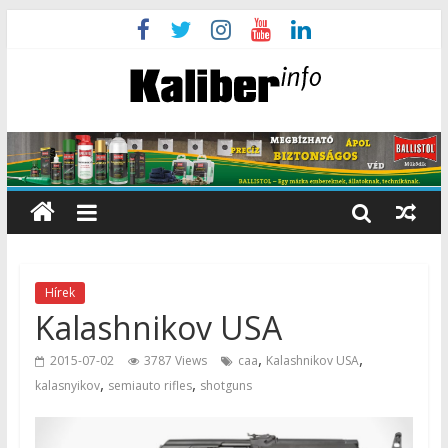
Hírek
Kalashnikov USA
,
,
2015-07-02
3787 Views
caa
Kalashnikov USA
,
,
kalasnyikov
semiauto rifles
shotguns