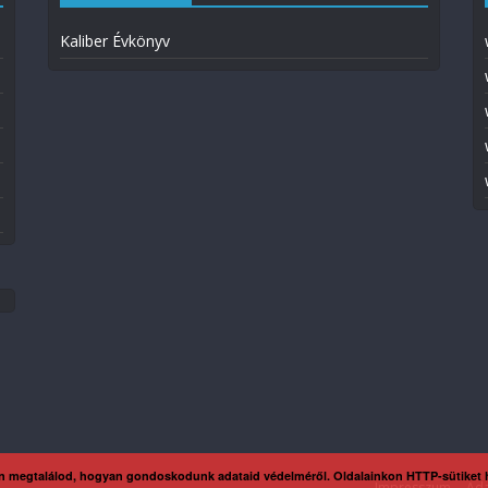
Kaliber Évkönyv
n megtalálod, hogyan gondoskodunk adataid védelméről. Oldalainkon HTTP-sütiket
Impresszum
Ada