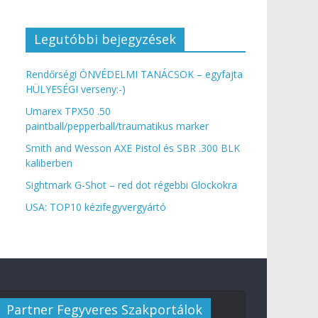
Legutóbbi bejegyzések
Rendőrségi ÖNVÉDELMI TANÁCSOK – egyfajta
HÜLYESÉGI verseny:-)
Umarex TPX50 .50
paintball/pepperball/traumatikus marker
Smith and Wesson AXE Pistol és SBR .300 BLK
kaliberben
Sightmark G-Shot – red dot régebbi Glockokra
USA: TOP10 kézifegyvergyártó
Partner Fegyveres Szakportálok