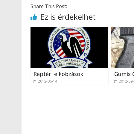
Share This Post:
Ez is érdekelhet
Reptéri elkobzások
Gumis 
2012-06-14
2012-09