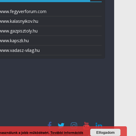
www.fegyverforum.com
www.kalasnyikov.hu
www.gazpisztoly.hu
www.kapszli.hu
www.vadasz-vilag.hu
Elfogadom
 használunk a jobb működésért.
További információk
tvédelmi tájékoztató
Média ajánlat
Előfizetés
Kapcsolat