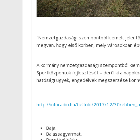
“Nemzetgazdasági szempontból kiemelt jelentős
megvan, hogy első körben, mely városokban épü
A kormány nemzetgazdasági szempontból kieme
Sportközpontok fejlesztését – derül ki a napokb
hatósági ügyek, engedélyek megszerzése könny
http://inforadio.hu/belfold/2017/12/30/ebben_
Baja,
Balassagyarmat,
Berettyóújfalu,