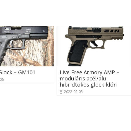
Glock – GM101
Live Free Armory AMP –
moduláris acél/alu
-06
hibridtokos glock-klón
2022-02-03