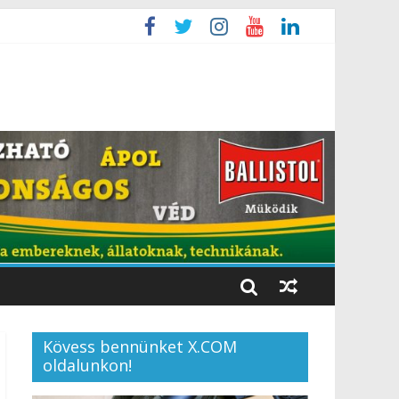
Kövess bennünket X.COM
oldalunkon!