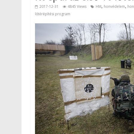
,
,
2017-12-31
4845 Views
HM
honvédelem
hon
lőtérépítési program