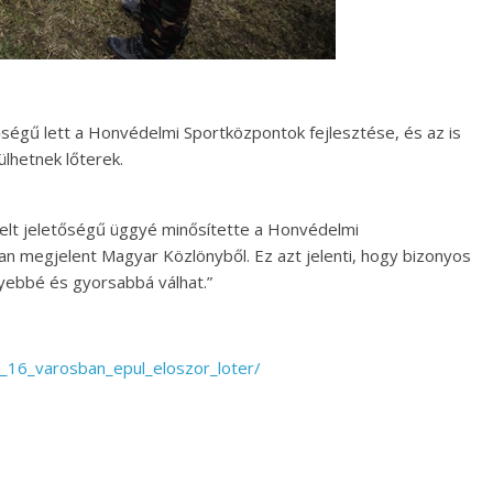
égű lett a Honvédelmi Sportközpontok fejlesztése, és az is
lhetnek lőterek.
lt jeletőségű üggyé minősítette a Honvédelmi
an megjelent Magyar Közlönyből. Ez azt jelenti, hogy bizonyos
ebbé és gyorsabbá válhat.”
a_16_varosban_epul_eloszor_loter/