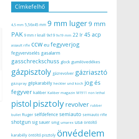
Címkefelhő
9 mm luger
9 mm
5,56x45 mm
4,5 mm
PAK
45 acp
22 lr
9 mm r knall
9x19
9x19 mm
ccw
fegyverjog
eu
assault rifle
gasalarm
fegyverviselés
gasschreckschuss
gumilövedékes
glock
gázpisztoly
gázriasztó
gázrevolver
jog és
gépkarabély
gázspray
heckler und koch
fegyver
kaliber
Kaliber magazin
non lethal
M1911
pisztoly
pistol
revolver
rubber
semiauto
selfdefence
Ruger
semiauto rifle
bullet
shotgun
usa
sig sauer
smg
öntöltő
umarex
önvédelem
karabély
öntöltő pisztoly