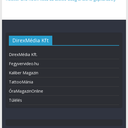
DirexMédia Kft
DirexMédia Kft.
Fegyvervideo.hu
Kaliber Magazin
TattooMánia
ÓraMagazinOnline
Túlélés