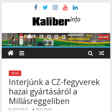
Hírek
Interjúnk a CZ-fegyverek
hazai gyártásáról a
Millásreggeliben
2018-03-31
9535 Views