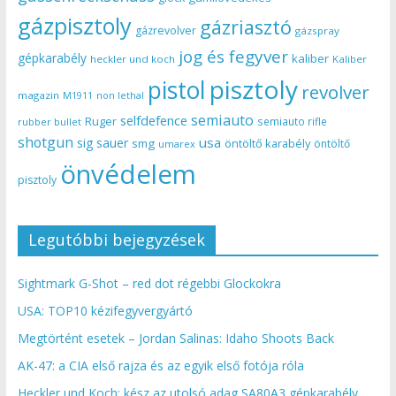
gázpisztoly
gázriasztó
gázrevolver
gázspray
jog és fegyver
gépkarabély
kaliber
heckler und koch
Kaliber
pisztoly
pistol
revolver
magazin
non lethal
M1911
semiauto
selfdefence
Ruger
semiauto rifle
rubber bullet
shotgun
usa
sig sauer
smg
öntöltő karabély
öntöltő
umarex
önvédelem
pisztoly
Legutóbbi bejegyzések
Sightmark G-Shot – red dot régebbi Glockokra
USA: TOP10 kézifegyvergyártó
Megtörtént esetek – Jordan Salinas: Idaho Shoots Back
AK-47: a CIA első rajza és az egyik első fotója róla
Heckler und Koch: kész az utolsó adag SA80A3 gépkarabély