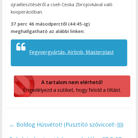
újraélesztéséről a cseh Ceska Zbrojovkával való
kooperációban.
37 perc 46 másodperctől (44:45-ig)
meghallgatható az alábbi linken:
Fegyvergyártás, Airbnb, Masterplast
A tartalom nem elérhető!
Engedélyezd a sütiket, hogy felold a tiltást.
←
Boldog Húsvétot! (Pusztító szóviccel!:-))))