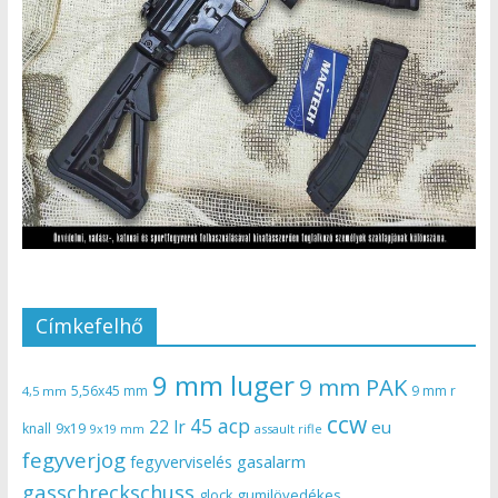
Címkefelhő
9 mm luger
9 mm PAK
5,56x45 mm
9 mm r
4,5 mm
ccw
45 acp
22 lr
eu
knall
9x19
9x19 mm
assault rifle
fegyverjog
gasalarm
fegyverviselés
gasschreckschuss
gumilövedékes
glock