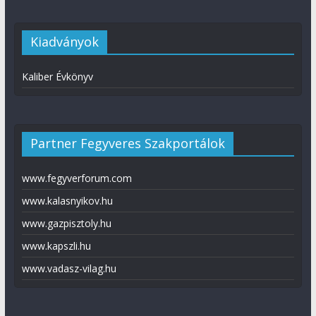
Kiadványok
Kaliber Évkönyv
Partner Fegyveres Szakportálok
www.fegyverforum.com
www.kalasnyikov.hu
www.gazpisztoly.hu
www.kapszli.hu
www.vadasz-vilag.hu