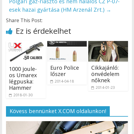
Polgári gáz-riasztó és nem halálos CZ P-07-
esek hazai gyártása (HM Arzenál Zrt.)
→
Share This Post:
Ez is érdekelhet
Euro Police
Cikkajánló:
1000 joule-
lőszer
önvédelem
os Umarex
nőknek
légpuska:
2014-04-18
Hammer
2014-01-23
2018-01-30
Kövess bennünket X.COM oldalunkon!