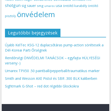
shotgun
usa
sig sauer
smg
öntöltő karabély
öntöltő
umarex
önvédelem
pisztoly
Legutóbbi bejegyzések
Újabb KelTec KSG-12 duplacsőtáras pump-action sörétesek a
Dél-Koreai Parti Őrségnek
Rendőrségi ÖNVÉDELMI TANÁCSOK – egyfajta HÜLYESÉGI
verseny:-)
Umarex TPX50 .50 paintball/pepperball/traumatikus marker
Smith and Wesson AXE Pistol és SBR .300 BLK kaliberben
Sightmark G-Shot – red dot régebbi Glockokra