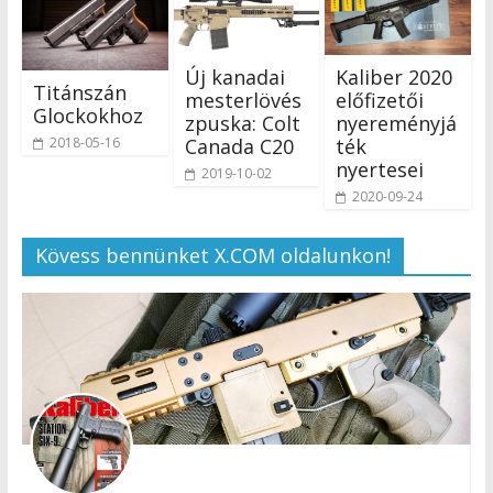
Új kanadai
Kaliber 2020
Titánszán
mesterlövés
előfizetői
Glockokhoz
zpuska: Colt
nyereményjá
2018-05-16
Canada C20
ték
nyertesei
2019-10-02
2020-09-24
Kövess bennünket X.COM oldalunkon!