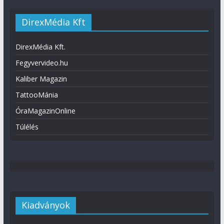
DirexMédia Kft
DirexMédia Kft.
Fegyvervideo.hu
Kaliber Magazin
TattooMánia
ÓraMagazinOnline
Túlélés
Kiadványok