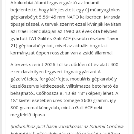
A kolumbiai állami fegyvergyártó az Indumil
bejelentette, hogy kifejlesztett egy új műanyagtokos
gépkarabélyt 5,56×45 mm NATO kaliberben, Miranda
típusjelzéssel. A tervek szerint ezzel kívánják leváltani
az izraeli licenc alapján az 1980-as évek óta helyben
gyártott IWI Galil és Galil ACE (kisebb részben Tavor
21) gépkarabélyokat, mivel az aktuális bogota-i
kormányzat éppen rosszban van a zsidó állammal.
A tervek szerint 2026-tól kezdődően öt év alatt 400
ezer darab ilyen fegyvert fognak gyártani. A
gázelvételes, forgózárfejes, moduláris gépkarabély
kezelőszervei kétkezesek, válltámasza betolható és
behajtható., Csőhossza 8, 13 és 18″ (képen) lehet. A
18″ kivitel esetében üres tömege 3600 gramm, így
800 grammal könnyebb, mint a Galil ACE neki
megfelelő típusa.
(Indumilhoz picit hazai vonatkozás: az Indumil Cordova
kolumbiai hadipisztoly gáz-riasztó másolata az itthon