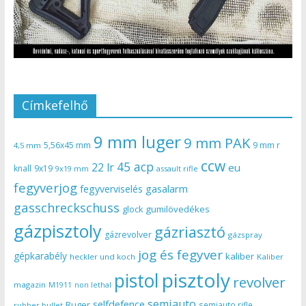
Címkefelhő
9 mm luger
9 mm PAK
5,56x45 mm
9 mm r
4,5 mm
ccw
45 acp
22 lr
eu
knall
9x19
9x19 mm
assault rifle
fegyverjog
gasalarm
fegyverviselés
gasschreckschuss
gumilövedékes
glock
gázpisztoly
gázriasztó
gázrevolver
gázspray
jog és fegyver
gépkarabély
kaliber
heckler und koch
Kaliber
pisztoly
pistol
revolver
magazin
non lethal
M1911
semiauto
selfdefence
Ruger
semiauto rifle
rubber bullet