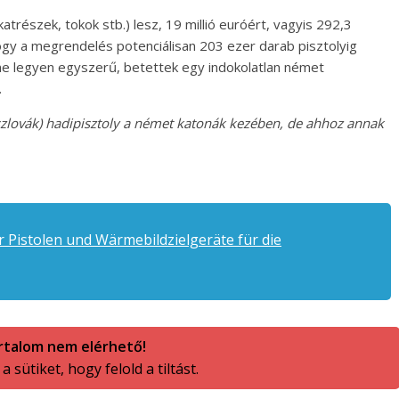
atrészek, tokok stb.) lesz, 19 millió euróért, vagyis 292,3
ogy a megrendelés potenciálisan 203 ezer darab pisztolyig
 ne legyen egyszerű, betettek egy indokolatlan német
.
zlovák) hadipisztoly a német katonák kezében, de ahhoz annak
 Pistolen und Wärmebildzielgeräte für die
rtalom nem elérhető!
 sütiket, hogy felold a tiltást.