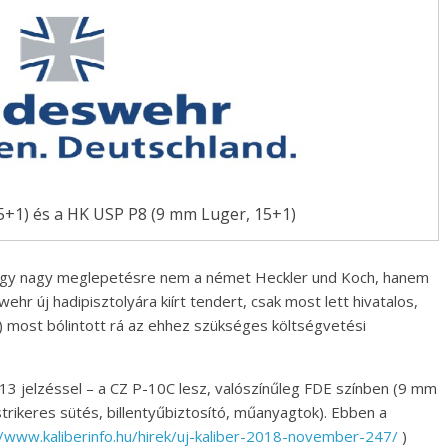
5+1) és a HK USP P8 (9 mm Luger, 15+1)
hogy nagy meglepetésre nem a német Heckler und Koch, hanem
r új hadipisztolyára kiírt tendert, csak most lett hivatalos,
 most bólintott rá az ehhez szükséges költségvetési
P13 jelzéssel – a CZ P-10C lesz, valószínűleg FDE színben (9 mm
rikeres sütés, billentyűbiztosító, műanyagtok). Ebben a
//www.kaliberinfo.hu/hirek/uj-kaliber-2018-november-247/
)