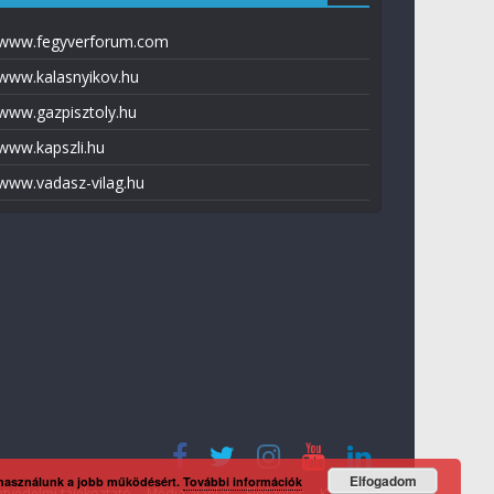
www.fegyverforum.com
www.kalasnyikov.hu
www.gazpisztoly.hu
www.kapszli.hu
www.vadasz-vilag.hu
Elfogadom
 használunk a jobb működésért.
További információk
tvédelmi tájékoztató
Média ajánlat
Előfizetés
Kapcsolat