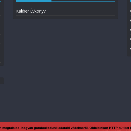
Kaliber Évkönyv
n megtalálod, hogyan gondoskodunk adataid védelméről. Oldalainkon HTTP-sütiket
Impresszum
Ada