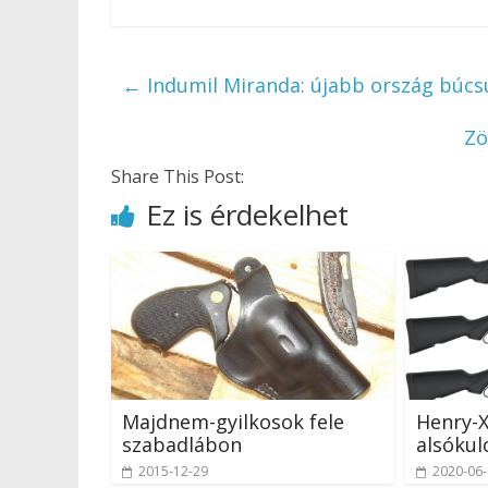
←
Indumil Miranda: újabb ország búcsú
Zö
Share This Post:
Ez is érdekelhet
Majdnem-gyilkosok fele
Henry-X
szabadlábon
alsókul
2015-12-29
2020-06