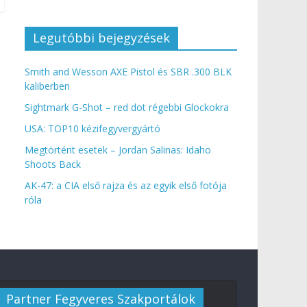
Legutóbbi bejegyzések
Smith and Wesson AXE Pistol és SBR .300 BLK
kaliberben
Sightmark G-Shot – red dot régebbi Glockokra
USA: TOP10 kézifegyvergyártó
Megtörtént esetek – Jordan Salinas: Idaho
Shoots Back
AK-47: a CIA első rajza és az egyik első fotója
róla
Partner Fegyveres Szakportálok