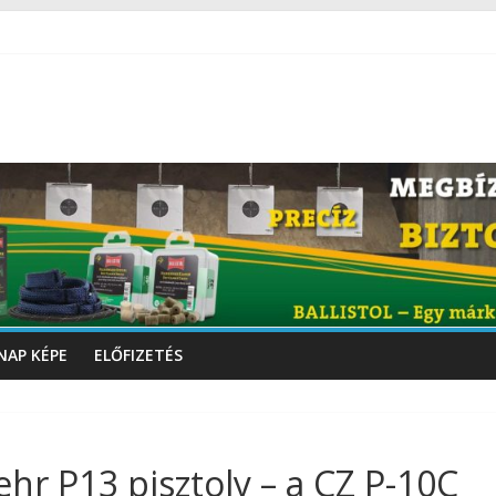
NAP KÉPE
ELŐFIZETÉS
r P13 pisztoly – a CZ P-10C