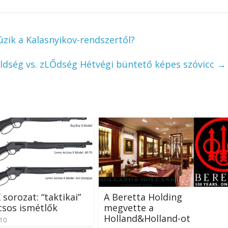
zik a Kalasnyikov-rendszertől?
ldség vs. zLŐdség Hétvégi büntető képes szóvicc
→
 sorozat: “taktikai”
A Beretta Holding
csos ismétlők
megvette a
Holland&Holland-ot
-10