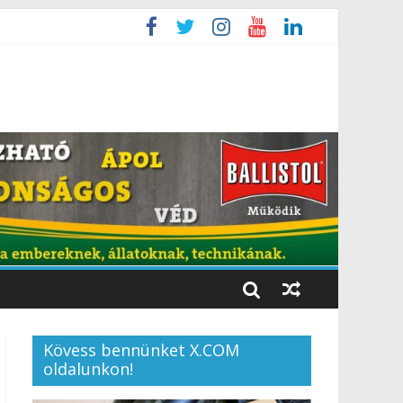
Kövess bennünket X.COM
oldalunkon!