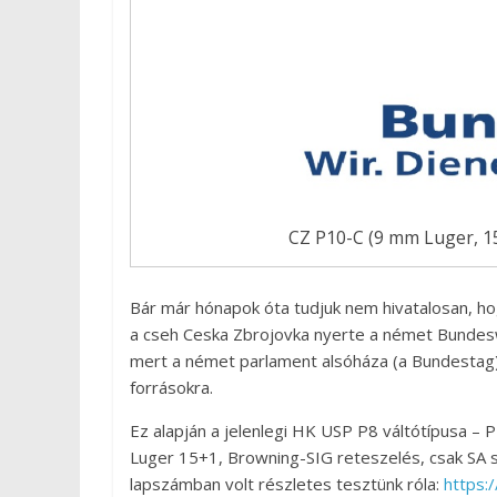
CZ P10-C (9 mm Luger, 1
Bár már hónapok óta tudjuk nem hivatalosan, 
a cseh Ceska Zbrojovka nyerte a német Bundesweh
mert a német parlament alsóháza (a Bundestag)
forrásokra.
Ez alapján a jelenlegi HK USP P8 váltótípusa – 
Luger 15+1, Browning-SIG reteszelés, csak SA st
lapszámban volt részletes tesztünk róla:
https: