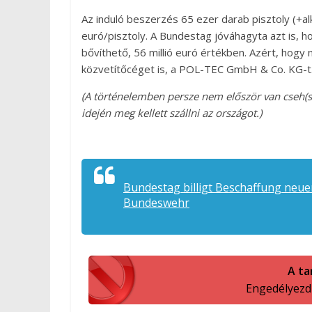
Az induló beszerzés 65 ezer darab pisztoly (+alk
euró/pisztoly. A Bundestag jóváhagyta azt is, h
bővíthető, 56 millió euró értékben. Azért, hogy
közvetítőcéget is, a POL-TEC GmbH & Co. KG-t
(A történelemben persze nem először van cseh(s
idején meg kellett szállni az országot.)
Bundestag billigt Beschaffung neuer
Bundeswehr
A ta
Engedélyezd a