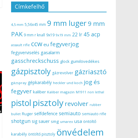
Címkefelhő
9 mm luger
9 mm
5,56x45 mm
4,5 mm
PAK
45 acp
22 lr
9 mm r knall
9x19
9x19 mm
ccw
fegyverjog
eu
assault rifle
gasalarm
fegyverviselés
gasschreckschuss
gumilövedékes
glock
gázpisztoly
gázriasztó
gázrevolver
jog és
gépkarabély
gázspray
heckler und koch
fegyver
kaliber
Kaliber magazin
non lethal
M1911
pisztoly
pistol
revolver
rubber
semiauto
selfdefence
Ruger
semiauto rifle
bullet
shotgun
usa
sig sauer
smg
öntöltő
umarex
önvédelem
karabély
öntöltő pisztoly