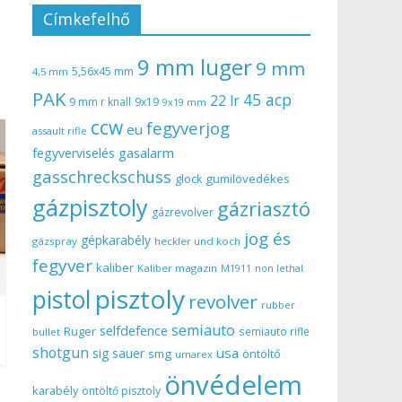
Címkefelhő
9 mm luger
9 mm
5,56x45 mm
4,5 mm
PAK
45 acp
22 lr
9 mm r knall
9x19
9x19 mm
ccw
fegyverjog
eu
assault rifle
gasalarm
fegyverviselés
gasschreckschuss
gumilövedékes
glock
gázpisztoly
gázriasztó
gázrevolver
jog és
gépkarabély
gázspray
heckler und koch
fegyver
kaliber
Kaliber magazin
non lethal
M1911
pisztoly
pistol
revolver
rubber
semiauto
selfdefence
Ruger
semiauto rifle
bullet
shotgun
usa
sig sauer
smg
öntöltő
umarex
önvédelem
karabély
öntöltő pisztoly