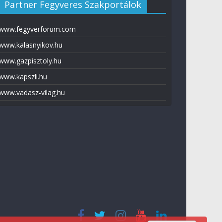
Partner Fegyveres Szakportálok
www.fegyverforum.com
www.kalasnyikov.hu
www.gazpisztoly.hu
www.kapszli.hu
www.vadasz-vilag.hu