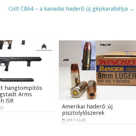
Colt C8A4 – a kanadai haderő új gépkarabélya
→
lt hangtompítós
ngstadt Arms
h ISR
Amerikai haderő: új
-27
pisztolylőszerek
2017-10-25