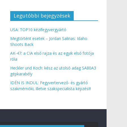
Legutóbbi bejegyzések
USA: TOP10 kézifegyvergyártó
Megtörtént esetek – Jordan Salinas: Idaho
Shoots Back
AK-47: a CIA első rajza és az egyik első fotója
róla
Heckler und Koch: kész az utolsó adag SA80A3
gépkarabély
IDÉN IS INDUL: Fegyvertervező- és gyártó
szakmérnöki, illetve szakspecialista képzés!!!