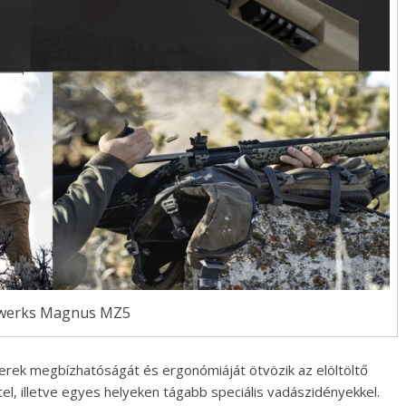
werks Magnus MZ5
verek megbízhatóságát és ergonómiáját ötvözik az elöltöltő
l, illetve egyes helyeken tágabb speciális vadászidényekkel.