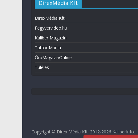
DirexMédia Kft
DirexMédia Kft.
Fegyvervideo.hu
Kaliber Magazin
TattooMánia
ÓraMagazinOnline
Túlélés
Copyright © Direx Média Kft. 2012-2026
KaliberInfo
.