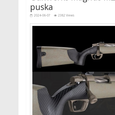
puska
2024-06-07
2382 Views