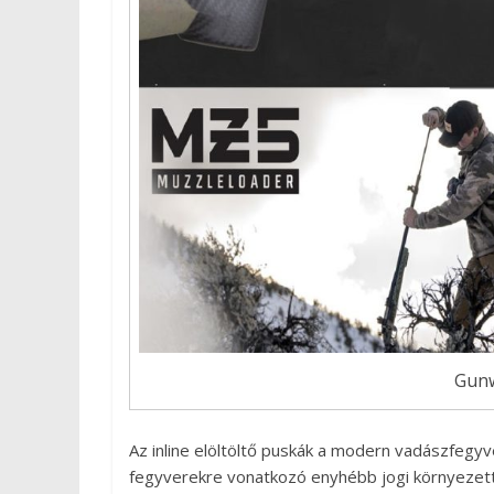
Gun
Az inline elöltöltő puskák a modern vadászfegy
fegyverekre vonatkozó enyhébb jogi környezette