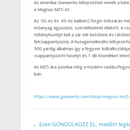
Az amerikai Gunwerks kifejezetten ennek a kate
a Magnus MZ5-öt.
Az .50-es és .45-ös kaliberű forgó-tolózáras 
műanyag ágyazású, szereléksínnel ellátott. A 
töltényhüvelyt kell a zár elé betölteni és rátölt
felcsappantyúzni). A huzagemelkedés kifejezett
500 yardig alkalmas így a fegyver külballisztik
csappantyúzott hüvelyt és 1 db lövedéket lehet 
Az MZ5 ára azonba még a modern vadászfegyver
ban.
https://www.gunwerks.com/shop/magnus-mz5-
←
Ezen GONDOLKOZZ EL, mielőtt legkö