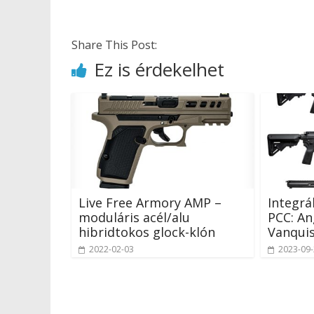
Share This Post:
Ez is érdekelhet
Live Free Armory AMP –
Integrá
moduláris acél/alu
PCC: A
hibridtokos glock-klón
Vanquis
2022-02-03
2023-09