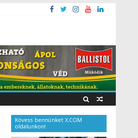
Kövess bennünket X.COM
oldalunkon!