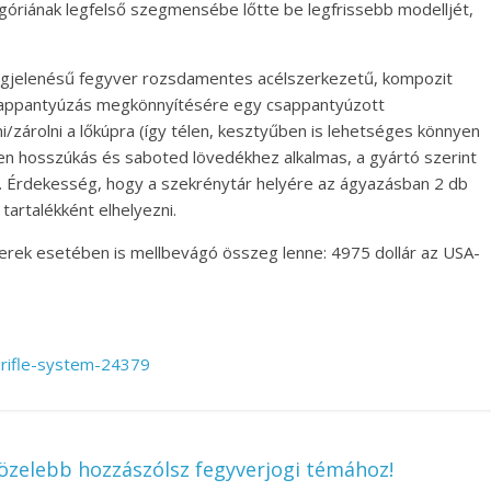
góriának legfelső szegmensébe lőtte be legfrissebb modelljét,
megjelenésű fegyver rozsdamentes acélszerkezetű, kompozit
csappantyúzás megkönnyítésére egy csappantyúzott
eni/zárolni a lőkúpra (így télen, kesztyűben is lehetséges könnyen
en hosszúkás és saboted lövedékhez alkalmas, a gyártó szerint
ája. Érdekesség, hogy a szekrénytár helyére az ágyazásban 2 db
tartalékként elhelyezni.
ek esetében is mellbevágó összeg lenne: 4975 dollár az USA-
rifle-system-24379
zelebb hozzászólsz fegyverjogi témához!