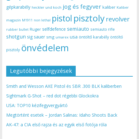
jog és fegyver
gépkarabély
kaliber
heckler und koch
Kaliber
pisztoly
pistol
revolver
magazin
non lethal
M1911
semiauto
selfdefence
Ruger
semiauto rifle
rubber bullet
shotgun
usa
sig sauer
smg
öntöltő karabély
öntöltő
umarex
önvédelem
pisztoly
Legutóbbi bejegyzések
Smith and Wesson AXE Pistol és SBR .300 BLK kaliberben
Sightmark G-Shot – red dot régebbi Glockokra
USA: TOP10 kézifegyvergyártó
Megtörtént esetek – Jordan Salinas: Idaho Shoots Back
AK-47: a CIA első rajza és az egyik első fotója róla