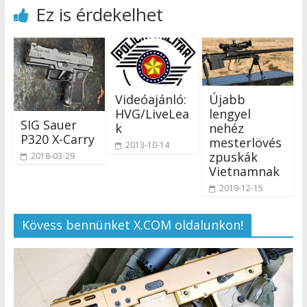
Ez is érdekelhet
Videóajánló:
Újabb
HVG/LiveLea
lengyel
SIG Sauer
k
nehéz
P320 X-Carry
mesterlövés
2013-10-14
zpuskák
2018-03-29
Vietnamnak
2019-12-15
Kövess bennünket X.COM oldalunkon!