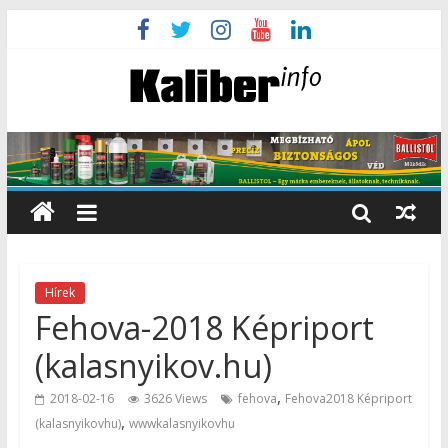
Hírek
Fehova-2018 Képriport
(kalasnyikov.hu)
,
2018-02-16
3626 Views
fehova
Fehova2018 Képriport
,
(kalasnyikovhu)
wwwkalasnyikovhu