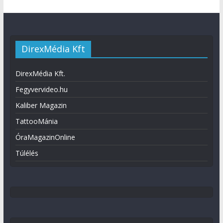
DirexMédia Kft
DirexMédia Kft.
Fegyvervideo.hu
Kaliber Magazin
TattooMánia
ÓraMagazinOnline
Túlélés