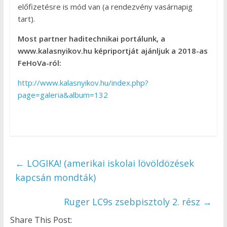
előfizetésre is mód van (a rendezvény vasárnapig
tart).
Most partner haditechnikai portálunk, a
www.kalasnyikov.hu képriportját ajánljuk a 2018-as
FeHoVa-ról:
http://www.kalasnyikov.hu/index.php?
page=galeria&album=132
←
LOGIKA! (amerikai iskolai lövöldözések
kapcsán mondták)
Ruger LC9s zsebpisztoly 2. rész
→
Share This Post: