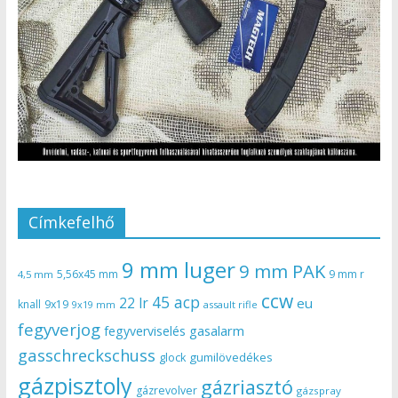
Címkefelhő
9 mm luger
9 mm PAK
5,56x45 mm
9 mm r
4,5 mm
ccw
45 acp
22 lr
eu
knall
9x19
9x19 mm
assault rifle
fegyverjog
gasalarm
fegyverviselés
gasschreckschuss
gumilövedékes
glock
gázpisztoly
gázriasztó
gázrevolver
gázspray