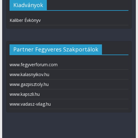
Kiadványok
Kaliber Évkönyv
Partner Fegyveres Szakportálok
www.fegyverforum.com
www.kalasnyikov.hu
www.gazpisztoly.hu
www.kapszli.hu
www.vadasz-vilag.hu