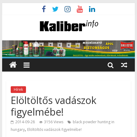
Hírek
Elöltöltős vadászok
figyelmébe!
2014-09-28
3156 Views
black powder hunting in
,
hungary
Elöltöltős vadászok figyelmébe!