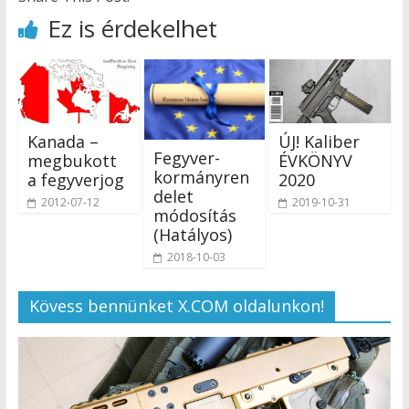
Ez is érdekelhet
Kanada –
ÚJ! Kaliber
Fegyver-
megbukott
ÉVKÖNYV
kormányren
a fegyverjog
2020
delet
2012-07-12
2019-10-31
módosítás
(Hatályos)
2018-10-03
Kövess bennünket X.COM oldalunkon!