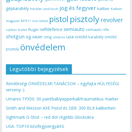
jog és fegyver
gépkarabély
kaliber
heckler und koch
Kaliber
pisztoly
pistol
revolver
magazin
non lethal
M1911
semiauto
selfdefence
Ruger
semiauto rifle
rubber bullet
shotgun
usa
sig sauer
smg
öntöltő karabély
öntöltő
umarex
önvédelem
pisztoly
Legutóbbi bejegyzések
Rendőrségi ÖNVÉDELMI TANÁCSOK – egyfajta HÜLYESÉGI
verseny:-)
Umarex TPX50 .50 paintball/pepperball/traumatikus marker
Smith and Wesson AXE Pistol és SBR .300 BLK kaliberben
Sightmark G-Shot – red dot régebbi Glockokra
USA: TOP10 kézifegyvergyártó