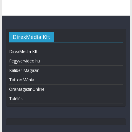
DirexMédia Kft
DirexMédia Kft.
Fegyvervideo.hu
Kaliber Magazin
TattooMánia
ÓraMagazinOnline
Túlélés