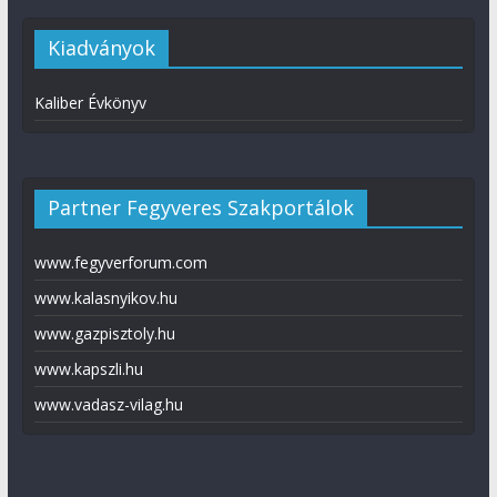
Kiadványok
Kaliber Évkönyv
Partner Fegyveres Szakportálok
www.fegyverforum.com
www.kalasnyikov.hu
www.gazpisztoly.hu
www.kapszli.hu
www.vadasz-vilag.hu