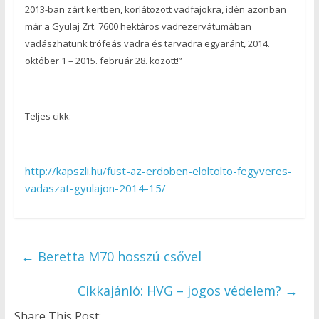
2013-ban zárt kertben, korlátozott vadfajokra, idén azonban
már a Gyulaj Zrt. 7600 hektáros vadrezervátumában
vadászhatunk trófeás vadra és tarvadra egyaránt, 2014.
október 1 – 2015. február 28. között!”
Teljes cikk:
http://kapszli.hu/fust-az-erdoben-eloltolto-fegyveres-
vadaszat-gyulajon-2014-15/
←
Beretta M70 hosszú csővel
Cikkajánló: HVG – jogos védelem?
→
Share This Post: