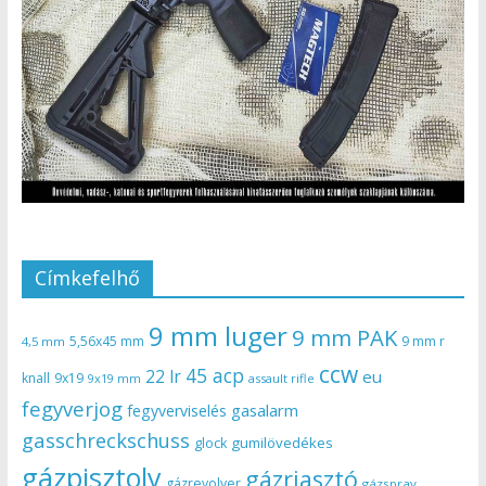
Címkefelhő
9 mm luger
9 mm PAK
5,56x45 mm
9 mm r
4,5 mm
ccw
45 acp
22 lr
eu
knall
9x19
9x19 mm
assault rifle
fegyverjog
gasalarm
fegyverviselés
gasschreckschuss
gumilövedékes
glock
gázpisztoly
gázriasztó
gázrevolver
gázspray