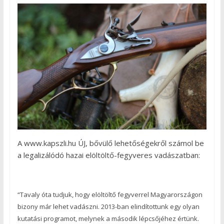
A www.kapszli.hu ÚJ, bővülő lehetőségekről számol be
a legalizálódó hazai elöltöltő-fegyveres vadászatban:
“Tavaly óta tudjuk, hogy elöltöltő fegyverrel Magyarországon
bizony már lehet vadászni. 2013-ban elindítottunk egy olyan
kutatási programot, melynek a második lépcsőjéhez értünk.