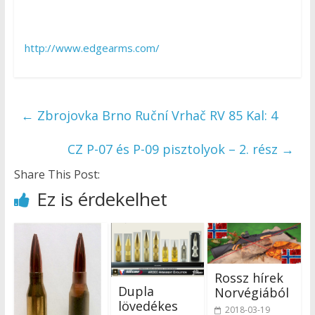
http://www.edgearms.com/
←
Zbrojovka Brno Ruční Vrhač RV 85 Kal: 4
CZ P-07 és P-09 pisztolyok – 2. rész
→
Share This Post:
Ez is érdekelhet
Rossz hírek
Dupla
Norvégiából
lövedékes
2018-03-19