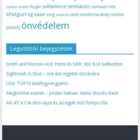
semiauto
selfdefence
Ruger
semiauto rifle
rubber bullet
shotgun
usa
sig sauer
smg
öntöltő karabély
öntöltő
umarex
önvédelem
pisztoly
Legutóbbi bejegyzések
Smith and Wesson AXE Pistol és SBR .300 BLK kaliberben
Sightmark G-Shot – red dot régebbi Glockokra
USA: TOP10 kézifegyvergyártó
Megtörtént esetek – Jordan Salinas: Idaho Shoots Back
AK-47: a CIA első rajza és az egyik első fotója róla