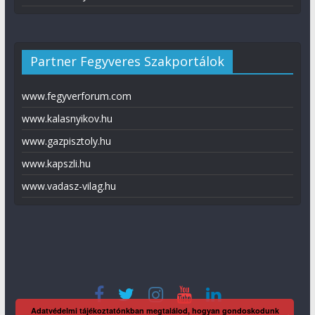
Partner Fegyveres Szakportálok
www.fegyverforum.com
www.kalasnyikov.hu
www.gazpisztoly.hu
www.kapszli.hu
www.vadasz-vilag.hu
Adatvédelmi tájékoztatónkban megtalálod, hogyan gondoskodunk