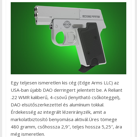
Egy teljesen ismeretlen kis cég (Edge Arms LLC) az
USA-ban újabb DAO derringert jelentett be. A Reliant
.22 WMR kaliberű, 4-csövű (lenyitható csőköteggel),
DAO elsütőszerkezettel és alumínium tokkal.
Érdekesség az integrált lézerirányzék, amit a
markolatbiztosító benyomása aktivál.Üres tömege
480 gramm, csőhossza 2,9″, teljes hossza 5,25″, ára
még ismeretlen.