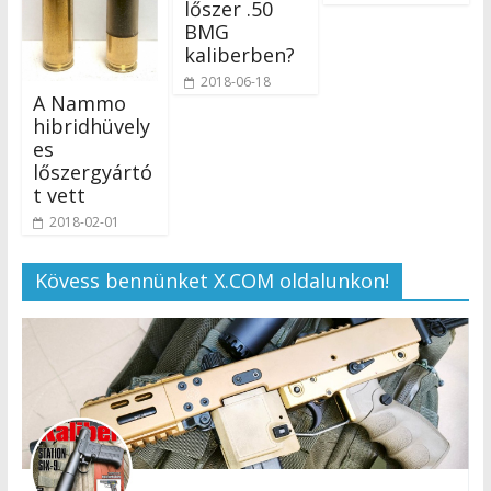
lőszer .50
BMG
kaliberben?
2018-06-18
A Nammo
hibridhüvely
es
lőszergyártó
t vett
2018-02-01
Kövess bennünket X.COM oldalunkon!