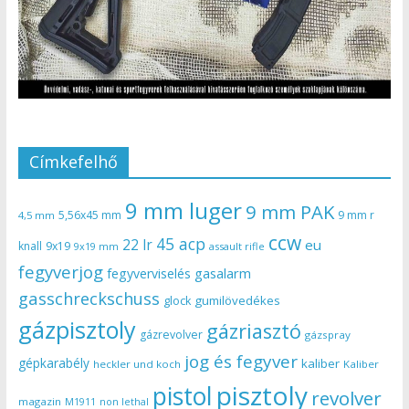
Címkefelhő
9 mm luger
9 mm PAK
5,56x45 mm
9 mm r
4,5 mm
ccw
45 acp
22 lr
eu
knall
9x19
9x19 mm
assault rifle
fegyverjog
gasalarm
fegyverviselés
gasschreckschuss
gumilövedékes
glock
gázpisztoly
gázriasztó
gázrevolver
gázspray
jog és fegyver
gépkarabély
kaliber
heckler und koch
Kaliber
pisztoly
pistol
revolver
magazin
non lethal
M1911