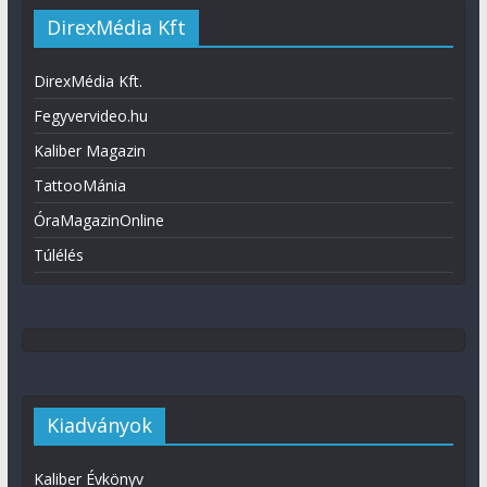
DirexMédia Kft
DirexMédia Kft.
Fegyvervideo.hu
Kaliber Magazin
TattooMánia
ÓraMagazinOnline
Túlélés
Kiadványok
Kaliber Évkönyv