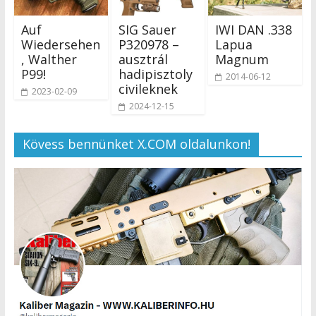
Auf
SIG Sauer
IWI DAN .338
Wiedersehen
P320978 –
Lapua
, Walther
ausztrál
Magnum
P99!
hadipisztoly
2014-06-12
civileknek
2023-02-09
2024-12-15
Kövess bennünket X.COM oldalunkon!