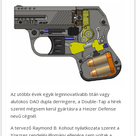
Az utóbbi évek egyik leginnovatívabb titán vagy
alutokos DAO dupla derringere, a Double-Tap a hírek
szerint mégsem kerül gyártásra a Heizer Defense
nevű cégnél.
A tervező Raymond B. Kohout nyilatkozata szerint a
tízezres rendelésállomány ellenére sem voltak a