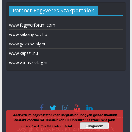
Partner Fegyveres Szakportálok
www.fegyverforum.com
www.kalasnyikov.hu
www.gazpisztoly.hu
www.kapszli.hu
www.vadasz-vilag.hu
Adatvédelmi tájékoztatónkban megtalálod, hogyan gondoskodunk
Impresszum
Adatvédelmi tájékoztató
Média ajánlat
Előfizetés
adataid védelméről. Oldalainkon HTTP-sütiket használunk a jobb
Kapcsolat
Elfogadom
működésért.
További információk
Copyright © Direx Média Kft. 2012-2026
KaliberInfo
.