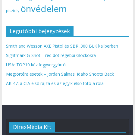
önvédelem
pisztoly
Legutóbbi bejegyzések
Smith and Wesson AXE Pistol és SBR .300 BLK kaliberben
Sightmark G-Shot – red dot régebbi Glockokra
USA: TOP10 kézifegyvergyártó
Megtörtént esetek – Jordan Salinas: Idaho Shoots Back
AK-47: a CIA első rajza és az egyik első fotója róla
DirexMédia Kft