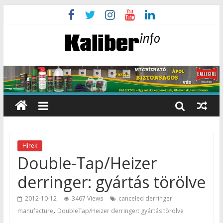
Hírek
Double-Tap/Heizer
derringer: gyártás törölve
2012-10-12
3467 Views
canceled derringer
,
manufacture
DoubleTap/Heizer derringer: gyártás törölve