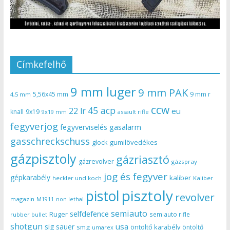
Címkefelhő
9 mm luger
9 mm PAK
5,56x45 mm
9 mm r
4,5 mm
ccw
45 acp
22 lr
eu
knall
9x19
9x19 mm
assault rifle
fegyverjog
gasalarm
fegyverviselés
gasschreckschuss
gumilövedékes
glock
gázpisztoly
gázriasztó
gázrevolver
gázspray
jog és fegyver
gépkarabély
kaliber
heckler und koch
Kaliber
pisztoly
pistol
revolver
magazin
non lethal
M1911
semiauto
selfdefence
Ruger
semiauto rifle
rubber bullet
shotgun
usa
sig sauer
smg
öntöltő karabély
öntöltő
umarex