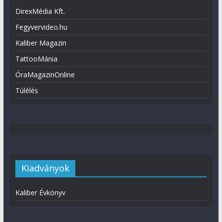
DirexMédia Kft.
Fegyvervideo.hu
Kaliber Magazin
TattooMánia
ÓraMagazinOnline
Túlélés
Kiadványok
Kaliber Évkönyv