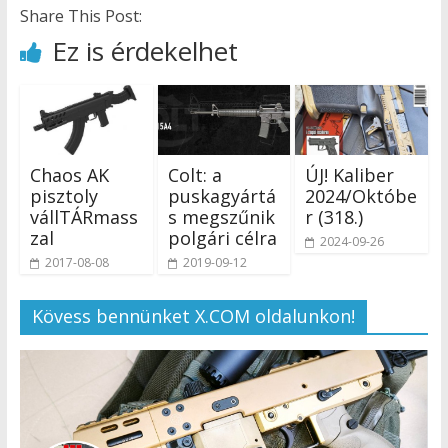
Share This Post:
Ez is érdekelhet
Chaos AK
Colt: a
ÚJ! Kaliber
pisztoly
puskagyártá
2024/Októbe
vállTÁRmass
s megszűnik
r (318.)
zal
polgári célra
2024-09-26
2017-08-08
2019-09-12
Kövess bennünket X.COM oldalunkon!