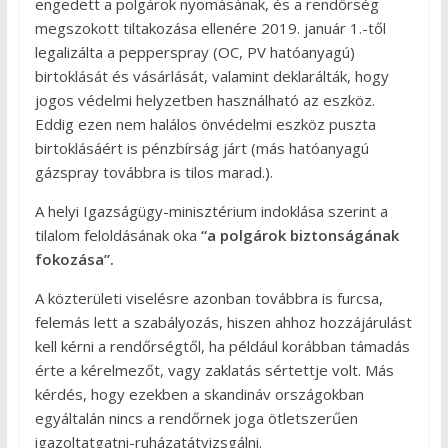
engedett a polgárok nyomásának, és a rendőrség
megszokott tiltakozása ellenére 2019. január 1.-től
legalizálta a pepperspray (OC, PV hatóanyagú)
birtoklását és vásárlását, valamint deklarálták, hogy
jogos védelmi helyzetben használható az eszköz.
Eddig ezen nem halálos önvédelmi eszköz puszta
birtoklásáért is pénzbírság járt (más hatóanyagú
gázspray továbbra is tilos marad.).
A helyi Igazságügy-minisztérium indoklása szerint a
tilalom feloldásának oka
“a polgárok biztonságának
fokozása”.
A közterületi viselésre azonban továbbra is furcsa,
felemás lett a szabályozás, hiszen ahhoz hozzájárulást
kell kérni a rendőrségtől, ha például korábban támadás
érte a kérelmezőt, vagy zaklatás sértettje volt. Más
kérdés, hogy ezekben a skandináv országokban
egyáltalán nincs a rendőrnek joga ötletszerűen
igazoltatgatni-ruházatátvizsgálni.