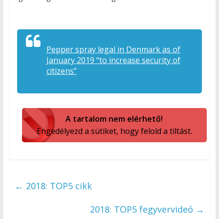
Pepper spray legal in Denmark as of
January 2019 “to increase security of
citizens”
A tartalom nem elérhető!
Engedélyezd a sütiket, hogy felold a tiltást.
←
2018: TOP5 cikk
2018: TOP5 fegyvervideó
→