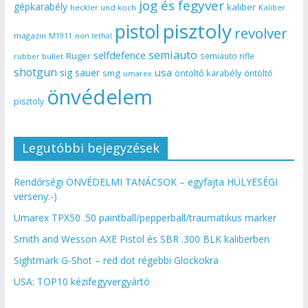
jog és fegyver
gépkarabély
kaliber
heckler und koch
Kaliber
pisztoly
pistol
revolver
magazin
non lethal
M1911
semiauto
selfdefence
Ruger
semiauto rifle
rubber bullet
shotgun
usa
sig sauer
smg
öntöltő karabély
öntöltő
umarex
önvédelem
pisztoly
Legutóbbi bejegyzések
Rendőrségi ÖNVÉDELMI TANÁCSOK – egyfajta HÜLYESÉGI
verseny:-)
Umarex TPX50 .50 paintball/pepperball/traumatikus marker
Smith and Wesson AXE Pistol és SBR .300 BLK kaliberben
Sightmark G-Shot – red dot régebbi Glockokra
USA: TOP10 kézifegyvergyártó