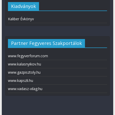
Kiadványok
Kaliber Évkönyv
Partner Fegyveres Szakportálok
www.fegyverforum.com
www.kalasnyikov.hu
www.gazpisztoly.hu
www.kapszli.hu
www.vadasz-vilag.hu