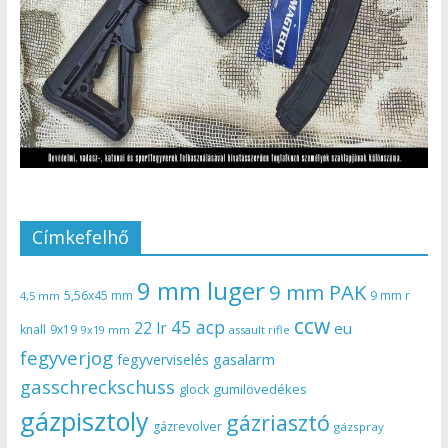
Címkefelhő
9 mm luger
9 mm PAK
5,56x45 mm
9 mm r
4,5 mm
ccw
45 acp
22 lr
eu
knall
9x19
9x19 mm
assault rifle
fegyverjog
gasalarm
fegyverviselés
gasschreckschuss
gumilövedékes
glock
gázpisztoly
gázriasztó
gázrevolver
gázspray