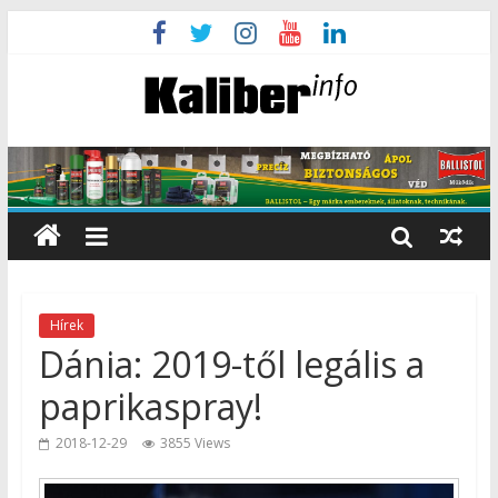
Hírek
Dánia: 2019-től legális a
paprikaspray!
2018-12-29
3855 Views