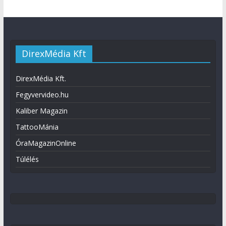
DirexMédia Kft
DirexMédia Kft.
Fegyvervideo.hu
Kaliber Magazin
TattooMánia
ÓraMagazinOnline
Túlélés