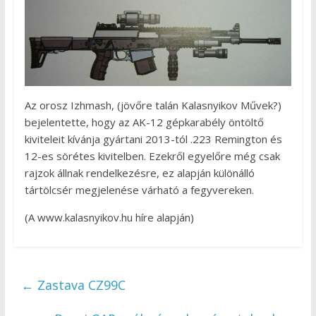
Az orosz Izhmash, (jövőre talán Kalasnyikov Művek?)
bejelentette, hogy az AK-12 gépkarabély öntöltő
kiviteleit kívánja gyártani 2013-tól .223 Remington és
12-es sörétes kivitelben. Ezekről egyelőre még csak
rajzok állnak rendelkezésre, ez alapján különálló
tártölcsér megjelenése várható a fegyvereken.
(A www.kalasnyikov.hu híre alapján)
←
Zastava CZ99C