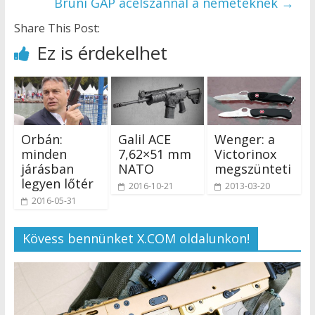
Bruni GAP acélszánnal a németeknek
→
Share This Post:
Ez is érdekelhet
Orbán:
Galil ACE
Wenger: a
minden
7,62×51 mm
Victorinox
járásban
NATO
megszünteti
legyen lőtér
2016-10-21
2013-03-20
2016-05-31
Kövess bennünket X.COM oldalunkon!