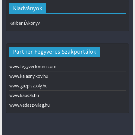
Kiadványok
Kaliber Évkönyv
Partner Fegyveres Szakportálok
www.fegyverforum.com
www.kalasnyikov.hu
www.gazpisztoly.hu
www.kapszli.hu
www.vadasz-vilag.hu