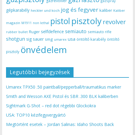
gázrevolver
gázspray
jog és fegyver
gépkarabély
kaliber
heckler und koch
Kaliber
pisztoly
pistol
revolver
magazin
non lethal
M1911
semiauto
selfdefence
Ruger
semiauto rifle
rubber bullet
shotgun
usa
sig sauer
smg
öntöltő karabély
öntöltő
umarex
önvédelem
pisztoly
Legutóbbi bejegyzések
Umarex TPX50 .50 paintball/pepperball/traumatikus marker
Smith and Wesson AXE Pistol és SBR .300 BLK kaliberben
Sightmark G-Shot – red dot régebbi Glockokra
USA: TOP10 kézifegyvergyártó
Megtörtént esetek – Jordan Salinas: Idaho Shoots Back