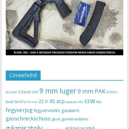
Címkefelhő
9 mm luger
9 mm PAK
5,56x45 mm
9 mm r
4,5 mm
ccw
45 acp
22 lr
eu
knall
9x19
9x19 mm
assault rifle
fegyverjog
gasalarm
fegyverviselés
gasschreckschuss
gumilövedékes
glock
gázpisztoly
gázriasztó