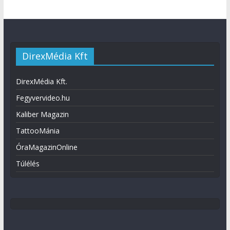
DirexMédia Kft
DirexMédia Kft.
Fegyvervideo.hu
Kaliber Magazin
TattooMánia
ÓraMagazinOnline
Túlélés