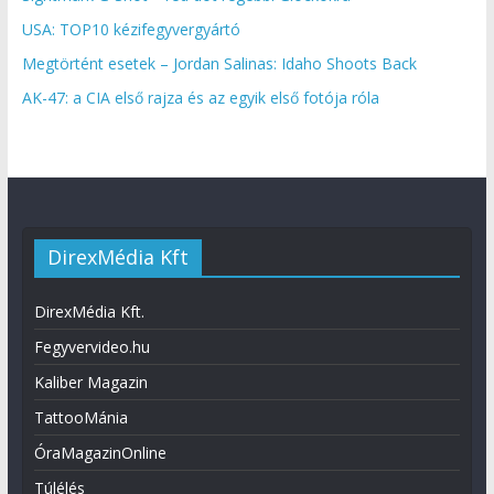
USA: TOP10 kézifegyvergyártó
Megtörtént esetek – Jordan Salinas: Idaho Shoots Back
AK-47: a CIA első rajza és az egyik első fotója róla
DirexMédia Kft
DirexMédia Kft.
Fegyvervideo.hu
Kaliber Magazin
TattooMánia
ÓraMagazinOnline
Túlélés