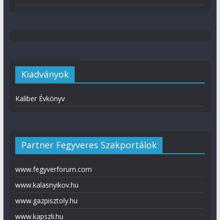
Kiadványok
Kaliber Évkönyv
Partner Fegyveres Szakportálok
www.fegyverforum.com
www.kalasnyikov.hu
www.gazpisztoly.hu
www.kapszli.hu