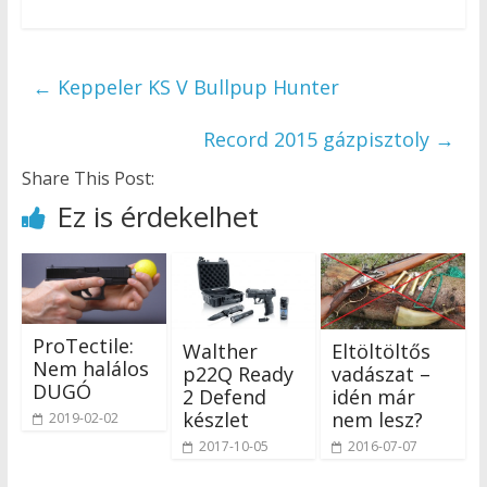
←
Keppeler KS V Bullpup Hunter
Record 2015 gázpisztoly
→
Share This Post:
Ez is érdekelhet
ProTectile:
Walther
Eltöltöltős
Nem halálos
p22Q Ready
vadászat –
DUGÓ
2 Defend
idén már
készlet
nem lesz?
2019-02-02
2017-10-05
2016-07-07