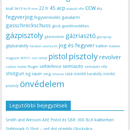
ccw
45 acp
22 lr
eu
knall
9x19
9x19 mm
assault rifle
fegyverjog
gasalarm
fegyverviselés
gasschreckschuss
gumilövedékes
glock
gázpisztoly
gázriasztó
gázrevolver
gázspray
jog és fegyver
gépkarabély
kaliber
heckler und koch
Kaliber
pisztoly
pistol
revolver
magazin
non lethal
M1911
semiauto
selfdefence
Ruger
semiauto rifle
rubber bullet
shotgun
usa
sig sauer
smg
öntöltő karabély
öntöltő
umarex
önvédelem
pisztoly
Legutóbbi bejegyzések
Smith and Wesson AXE Pistol és SBR .300 BLK kaliberben
Sightmark G-Shot – red dot régebbi Glockokra