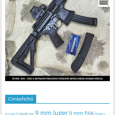
Címkefelhő
9 mm luger
9 mm PAK
5,56x45 mm
9 mm r
4,5 mm