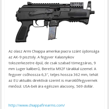
Az olasz Armi Chiappa amerikai piacra szánt újdonsága
az AK-9 pisztoly. A fegyver Kalasnyikov
tokszerkezetre épül, de csak szabad tömegzáras, 9
mm Luger kaliberű, Beretta M92F tárakkal üzemel. A
fegyver csőhossza 6,3″, teljes hossza 362 mm, tehát
az EU aktuális direktívái szerint is maroklőfegyvernek
minősül. USA-beli ára egészen alacsony, 569 dollár.
http://www.chiappafirearms.com/