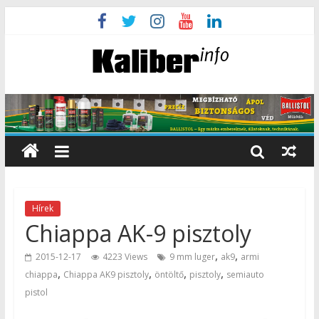
Hírek
Chiappa AK-9 pisztoly
,
,
2015-12-17
4223 Views
9 mm luger
ak9
armi
,
,
,
,
chiappa
Chiappa AK9 pisztoly
öntöltő
pisztoly
semiauto
pistol