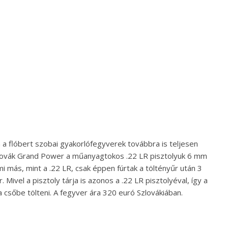
a flóbert szobai gyakorlófegyverek továbbra is teljesen
szlovák Grand Power a műanyagtokos .22 LR pisztolyuk 6 mm
i más, mint a .22 LR, csak éppen fúrtak a töltényűr után 3
 Mivel a pisztoly tárja is azonos a .22 LR pisztolyéval, így a
 a csőbe tölteni. A fegyver ára 320 euró Szlovákiában.