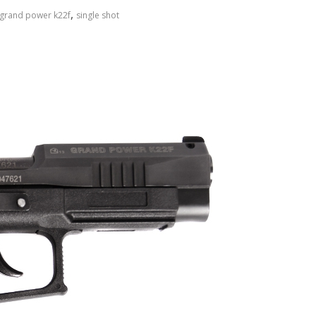
,
grand power k22f
single shot