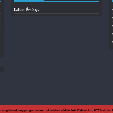
Kaliber Évkönyv
n megtalálod, hogyan gondoskodunk adataid védelméről. Oldalainkon HTTP-sütiket
Impresszum
Ada