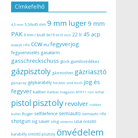
Címkefelhő
9 mm luger
9 mm
5,56x45 mm
4,5 mm
PAK
45 acp
22 lr
9 mm r knall
9x19
9x19 mm
ccw
fegyverjog
eu
assault rifle
gasalarm
fegyverviselés
gasschreckschuss
gumilövedékes
glock
gázpisztoly
gázriasztó
gázrevolver
jog és
gépkarabély
gázspray
heckler und koch
fegyver
kaliber
Kaliber magazin
non lethal
M1911
pisztoly
pistol
revolver
rubber
semiauto
selfdefence
Ruger
semiauto rifle
bullet
shotgun
usa
sig sauer
smg
öntöltő
umarex
önvédelem
karabély
öntöltő pisztoly