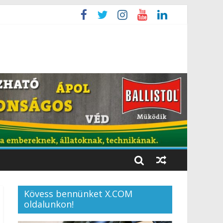
Kövess bennünket X.COM
oldalunkon!