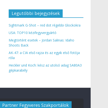
Legutóbbi bejegyzések
Sightmark G-Shot – red dot régebbi Glockokra
USA: TOP10 kézifegyvergyártó
Megtörtént esetek – Jordan Salinas: Idaho
Shoots Back
AK-47: a CIA első rajza és az egyik első fotója
róla
Heckler und Koch: kész az utolsó adag SA80A3
gépkarabély
Partner Fegyveres Szakportálok