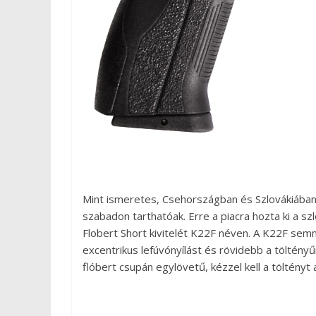
Mint ismeretes, Csehországban és Szlovákiában 
szabadon tarthatóak. Erre a piacra hozta ki a 
Flobert Short kivitelét K22F néven. A K22F semm
excentrikus lefúvónyílást és rövidebb a töltényűr.
flóbert csupán egylövetű, kézzel kell a töltényt