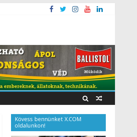
Kövess bennünket X.COM
oldalunkon!