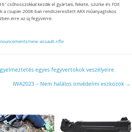
 16″ csőhosszokkal kezdik el gyártani, fekete, szürke és FDE
rők a csupán 2008-ban rendszeresített ARX műanyagtokos
zben erre az új fegyverre.
nouncements/new-assault-rifle
igyelmeztetés egyes fegyvertokok veszélyeire
IWA2023 – Nem halálos önvédelmi eszközök
→