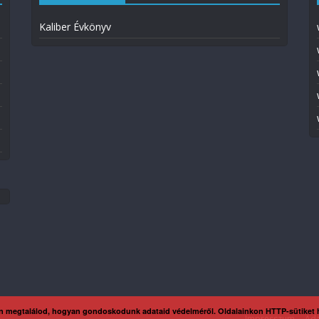
Kaliber Évkönyv
n megtalálod, hogyan gondoskodunk adataid védelméről. Oldalainkon HTTP-sütiket
Impresszum
Ada