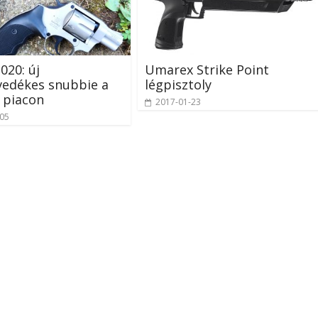
020: új
Umarex Strike Point
vedékes snubbie a
légpisztoly
 piacon
2017-01-23
-05