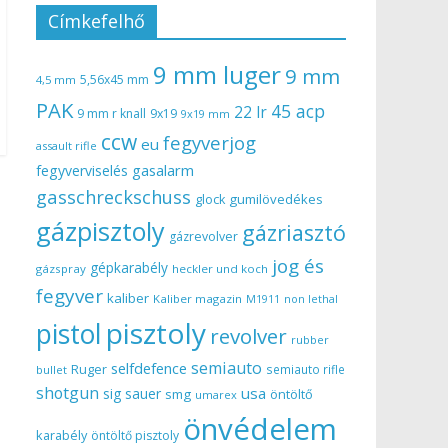
Címkefelhő
9 mm luger
9 mm
5,56x45 mm
4,5 mm
PAK
45 acp
22 lr
9 mm r knall
9x19
9x19 mm
ccw
fegyverjog
eu
assault rifle
gasalarm
fegyverviselés
gasschreckschuss
gumilövedékes
glock
gázpisztoly
gázriasztó
gázrevolver
jog és
gépkarabély
gázspray
heckler und koch
fegyver
kaliber
Kaliber magazin
non lethal
M1911
pisztoly
pistol
revolver
rubber
semiauto
selfdefence
Ruger
semiauto rifle
bullet
shotgun
usa
sig sauer
smg
öntöltő
umarex
önvédelem
karabély
öntöltő pisztoly