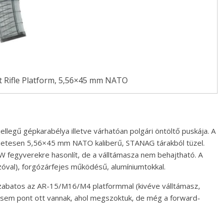
t Rifle Platform, 5,56×45 mm NATO
ellegű gépkarabélya illetve várhatóan polgári öntöltő puskája. A
zetesen 5,56×45 mm NATO kaliberű, STANAG tárakból tüzel.
fegyverekre hasonlít, de a válltámasza nem behajtható. A
val), forgózárfejes működésű, alumíniumtokkal.
zabatos az AR-15/M16/M4 platformmal (kivéve válltámasz,
k sem pont ott vannak, ahol megszoktuk, de még a forward-