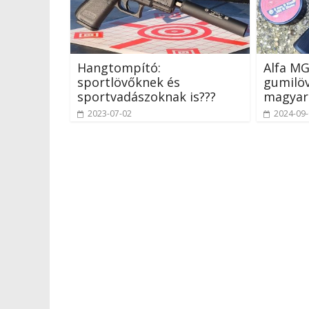
Hangtompító:
Alfa MG
sportlövőknek és
gumilö
sportvadászoknak is???
magyar
2023-07-02
2024-09