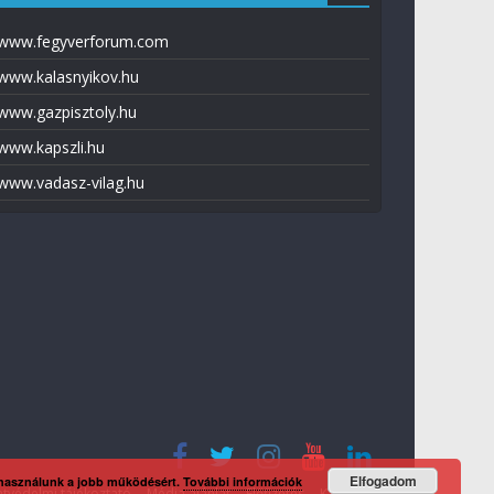
www.fegyverforum.com
www.kalasnyikov.hu
www.gazpisztoly.hu
www.kapszli.hu
www.vadasz-vilag.hu
Elfogadom
 használunk a jobb működésért.
További információk
tvédelmi tájékoztató
Média ajánlat
Előfizetés
Kapcsolat