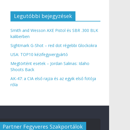
Legutóbbi bejegyzések
Smith and Wesson AXE Pistol és SBR .300 BLK
kaliberben
Sightmark G-Shot – red dot régebbi Glockokra
USA: TOP10 kézifegyvergyártó
Megtörtént esetek – Jordan Salinas: Idaho
Shoots Back
AK-47: a CIA első rajza és az egyik első fotója
róla
Partner Fegyveres Szakportálok