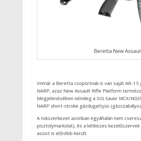
Beretta New Assaul
Immár a Beretta csoportnak is van saját AR-15 j
NARP, azaz New Assault Rifle Platform termés
Megjelenésében némileg a SIG Sauer MCX/NGSW 
NARP short-stroke gázdugattyús (gázszabályozó
A tokszerkezet azonban egyáltalán nem cseres
pisztolymarkolat), és a kétkezes kezelőszerve
assist is előrébb került.