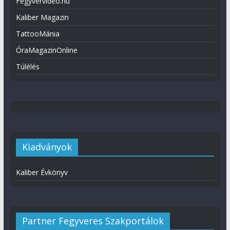
Fegyvervideo.hu
Kaliber Magazin
TattooMánia
ÓraMagazinOnline
Túlélés
Kiadványok
Kaliber Évkönyv
Partner Fegyveres Szakportálok