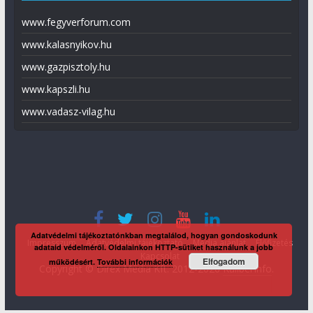
www.fegyverforum.com
www.kalasnyikov.hu
www.gazpisztoly.hu
www.kapszli.hu
www.vadasz-vilag.hu
Adatvédelmi tájékoztatónkban megtalálod, hogyan gondoskodunk
Impresszum
Adatvédelmi tájékoztató
Média ajánlat
Előfizetés
adataid védelméről. Oldalainkon HTTP-sütiket használunk a jobb
Kapcsolat
Elfogadom
működésért.
További információk
Copyright © Direx Média Kft. 2012-2026
KaliberInfo
.