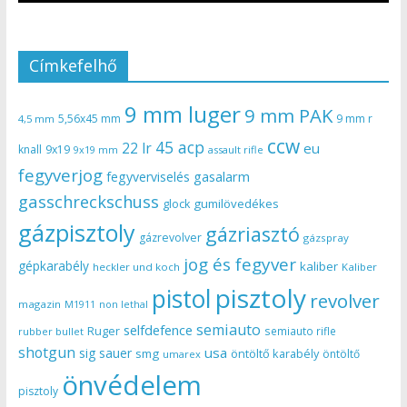
Címkefelhő
9 mm luger
9 mm PAK
5,56x45 mm
9 mm r
4,5 mm
ccw
45 acp
22 lr
eu
knall
9x19
9x19 mm
assault rifle
fegyverjog
gasalarm
fegyverviselés
gasschreckschuss
gumilövedékes
glock
gázpisztoly
gázriasztó
gázrevolver
gázspray
jog és fegyver
gépkarabély
kaliber
heckler und koch
Kaliber
pisztoly
pistol
revolver
magazin
non lethal
M1911
semiauto
selfdefence
Ruger
semiauto rifle
rubber bullet
shotgun
usa
sig sauer
smg
öntöltő karabély
öntöltő
umarex
önvédelem
pisztoly