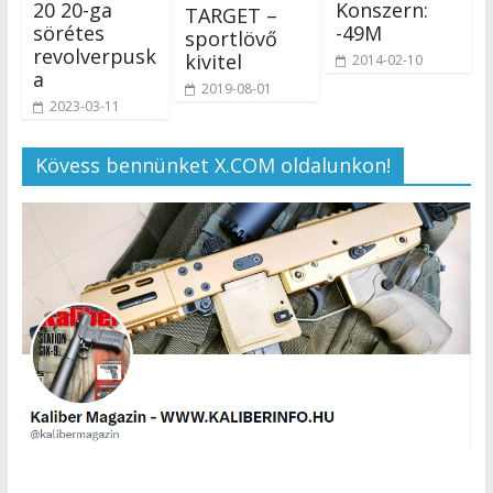
20 20-ga
Konszern:
TARGET –
sörétes
-49M
sportlövő
revolverpusk
kivitel
2014-02-10
a
2019-08-01
2023-03-11
Kövess bennünket X.COM oldalunkon!