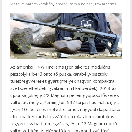
,
,
,
Magnum öntöltő karabély
öntöltő
semiauto rifle
tnw firearms
Az amerikai TNW Firerams igen sikeres moduláris
pisztolykaliberű öntöltő puska/karabély/pisztoly
túlélőfegyvereket gyárt (melyek nagyon kompaktra
szétszerelhetőek, gyakran multikaliberűek). 2018-as
újdonságuk egy .22 Magnum peremgyújtású lőszeres
váltózat, mely a Remington 597 tárjait használja, így a
gyári 10-lőszeres mellett számos nagyobb kapacitású
aftermarket tár is hozzáférhető. Az alumíniumtokos
fegyver szabad tömegzáras, és a .22 Magnum opció
váltószettként is elérhető lesz központi gyújtású