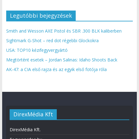
Legutóbbi bejegyzések
Smith and Wesson AXE Pistol és SBR .300 BLK kaliberben
Sightmark G-Shot – red dot régebbi Glockokra
USA: TOP10 kézifegyvergyártó
Megtörtént esetek – Jordan Salinas: Idaho Shoots Back
AK-47: a CIA első rajza és az egyik első fotója róla
DirexMédia Kft
DirexMédia Kft.