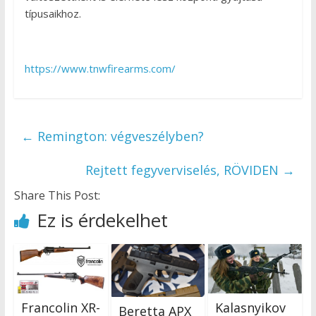
típusaikhoz.
https://www.tnwfirearms.com/
←
Remington: végveszélyben?
Rejtett fegyverviselés, RÖVIDEN
→
Share This Post:
Ez is érdekelhet
Francolin XR-
Kalasnyikov
Beretta APX