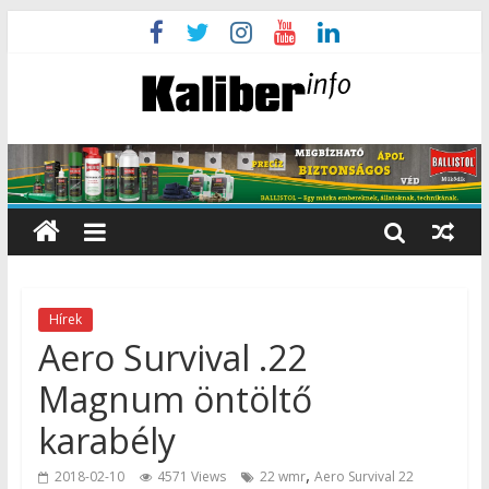
Hírek
Aero Survival .22
Magnum öntöltő
karabély
,
2018-02-10
4571 Views
22 wmr
Aero Survival 22