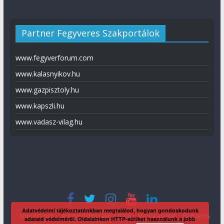
Partner Fegyveres Szakportálok
www.fegyverforum.com
www.kalasnyikov.hu
www.gazpisztoly.hu
www.kapszli.hu
www.vadasz-vilag.hu
Adatvédelmi tájékoztatónkban megtalálod, hogyan gondoskodunk
Impresszum
Adatvédelmi tájékoztató
Média ajánlat
Előfizetés
adataid védelméről. Oldalainkon HTTP-sütiket használunk a jobb