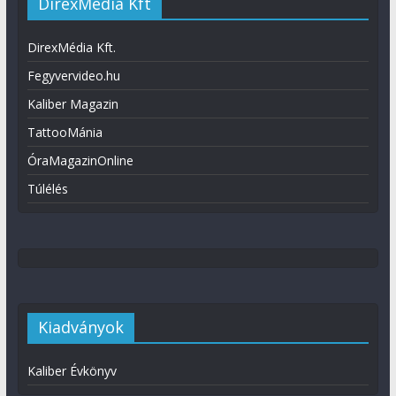
DirexMédia Kft
DirexMédia Kft.
Fegyvervideo.hu
Kaliber Magazin
TattooMánia
ÓraMagazinOnline
Túlélés
Kiadványok
Kaliber Évkönyv