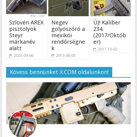
Szlovén AREX
Negev
ÚJ! Kaliber
pisztolyok
golyószóró a
234.
Steyr
mexikói
(2017/Októb
márkanév
rendőrségne
er)
alatt
k
2017-10-02
2025-09-06
2013-08-05
Kövess bennünket X.COM oldalunkon!