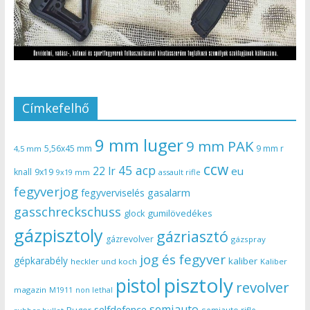
Címkefelhő
9 mm luger
9 mm PAK
5,56x45 mm
9 mm r
4,5 mm
ccw
45 acp
22 lr
eu
knall
9x19
9x19 mm
assault rifle
fegyverjog
gasalarm
fegyverviselés
gasschreckschuss
gumilövedékes
glock
gázpisztoly
gázriasztó
gázrevolver
gázspray
jog és fegyver
gépkarabély
kaliber
heckler und koch
Kaliber
pisztoly
pistol
revolver
magazin
non lethal
M1911
semiauto
selfdefence