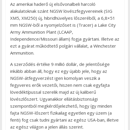
Az amerikai haderő új elsővonalbeli harcoló
alakulatoknak szánt NGSW lövészfegyvereinek (SIG
XM5, XM250) új, hibridhüvelyes lőszeréből, a 6,8×51
mm NGSW-ből a nyomjelzőset is (Tracer) a Lake City
Army Ammunition Plant (LCAAP,
Independence/Missouri állam) fogja gyártani. Illetve az
ezt a gyárat működtető polgári vállalat, a Winchester
Ammunition.
A szerződés értéke 9 millió dollár, de jelentősége
inkább abban áll, hogy ez egy újabb jele, hogy az
NGSW-átfegyverzést igen komolyan veszik a
fegyveres erők vezetői, hiszen nem csak egyfajta
lövedéktípussal szerelik majd az új kaliberű
lövészlőszert. Ugyanakkor ellátásbiztonsági
szempontból megkérdőjelezhető, hogy így minden
fajta NGSW-lőszert fizikailag egyetlen egy üzem (a
fenti) fog csak tudni gyártani az egész USA-ban, illetve
az egész világon a jelen állás szerint.