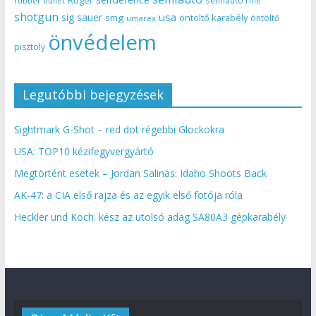
Ruger
semiauto rifle
rubber bullet
shotgun
usa
sig sauer
smg
öntöltő karabély
öntöltő
umarex
önvédelem
pisztoly
Legutóbbi bejegyzések
Sightmark G-Shot – red dot régebbi Glockokra
USA: TOP10 kézifegyvergyártó
Megtörtént esetek – Jordan Salinas: Idaho Shoots Back
AK-47: a CIA első rajza és az egyik első fotója róla
Heckler und Koch: kész az utolsó adag SA80A3 gépkarabély