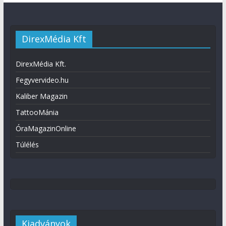
DirexMédia Kft
DirexMédia Kft.
Fegyvervideo.hu
Kaliber Magazin
TattooMánia
ÓraMagazinOnline
Túlélés
Kiadványok