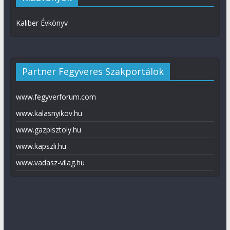
Kaliber Évkönyv
Partner Fegyveres Szakportálok
www.fegyverforum.com
www.kalasnyikov.hu
www.gazpisztoly.hu
www.kapszli.hu
www.vadasz-vilag.hu