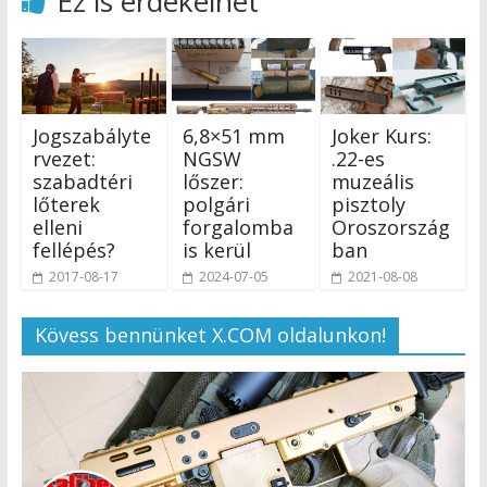
Ez is érdekelhet
Jogszabályte
6,8×51 mm
Joker Kurs:
rvezet:
NGSW
.22-es
szabadtéri
lőszer:
muzeális
lőterek
polgári
pisztoly
elleni
forgalomba
Oroszország
fellépés?
is kerül
ban
2017-08-17
2024-07-05
2021-08-08
Kövess bennünket X.COM oldalunkon!