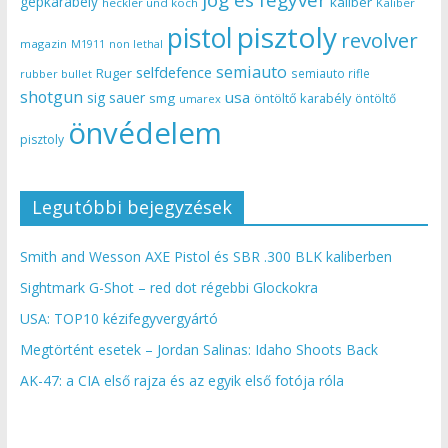
jog és fegyver
gépkarabély
kaliber
heckler und koch
Kaliber
pisztoly
pistol
revolver
magazin
non lethal
M1911
semiauto
selfdefence
Ruger
semiauto rifle
rubber bullet
shotgun
usa
sig sauer
smg
öntöltő karabély
öntöltő
umarex
önvédelem
pisztoly
Legutóbbi bejegyzések
Smith and Wesson AXE Pistol és SBR .300 BLK kaliberben
Sightmark G-Shot – red dot régebbi Glockokra
USA: TOP10 kézifegyvergyártó
Megtörtént esetek – Jordan Salinas: Idaho Shoots Back
AK-47: a CIA első rajza és az egyik első fotója róla