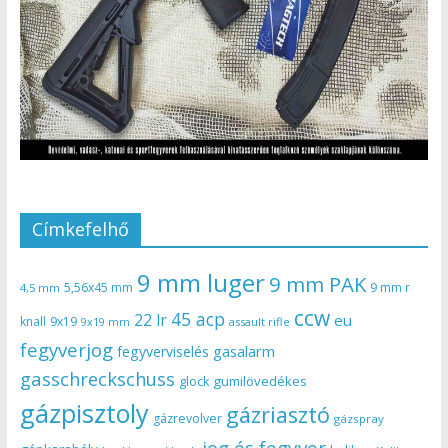
Címkefelhő
9 mm luger
9 mm PAK
5,56x45 mm
9 mm r
4,5 mm
ccw
45 acp
22 lr
eu
knall
9x19
9x19 mm
assault rifle
fegyverjog
gasalarm
fegyverviselés
gasschreckschuss
gumilövedékes
glock
gázpisztoly
gázriasztó
gázrevolver
gázspray