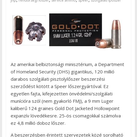
jhp
rendőrségi lőszer
service ammo
speer
szolgálati lpőszer
Az amerikai belbiztonsági minisztérium, a Department
of Homeland Security (DHS) gigantikus, 120 millió
darabos szolgálati pisztolylőszer beszerzési
szerződést kötött a Speer lőszergyártóval. Ez
egyetlen fajta, kifejezetten önvédelmi/szolgálati
munícióra szól (nem gyakorló FMJ), a 9 mm Luger
kaliberű 124 graines Gold Dot Jacketed Hollowpoint
expanzív lövedékesre. 25-ös csomagokkal számolva
ez 4,8 millió doboz lőszer.
A beszerzésben érintett szervezetek közé sorolható