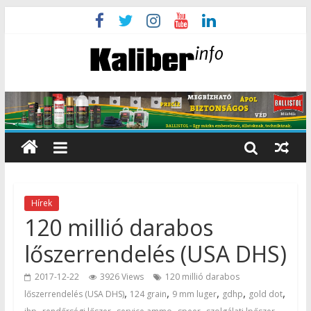
Hírek
120 millió darabos
lőszerrendelés (USA DHS)
2017-12-22
3926 Views
120 millió darabos
,
,
,
,
,
lőszerrendelés (USA DHS)
124 grain
9 mm luger
gdhp
gold dot
,
,
,
,