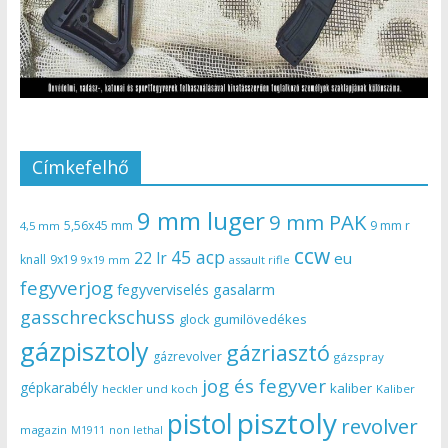
Címkefelhő
9 mm luger
9 mm PAK
5,56x45 mm
9 mm r
4,5 mm
ccw
45 acp
22 lr
eu
knall
9x19
9x19 mm
assault rifle
fegyverjog
gasalarm
fegyverviselés
gasschreckschuss
gumilövedékes
glock
gázpisztoly
gázriasztó
gázrevolver
gázspray
jog és fegyver
gépkarabély
kaliber
heckler und koch
Kaliber
pisztoly
pistol
revolver
magazin
non lethal
M1911