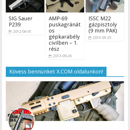
SIG Sauer
AMP-69
ISSC M22
P239
puskagránát
gázpisztoly
os
(9 mm PAK)
2012-06-01
gépkarabély
2015-05-25
civilben – 1.
rész
2013-09-26
Kövess bennünket X.COM oldalunkon!