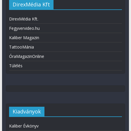
DirexMédia Kft
DirexMédia Kft.
Fegyvervideo.hu
Kaliber Magazin
TattooMánia
ÓraMagazinOnline
Túlélés
Kiadványok
Kaliber Évkönyv