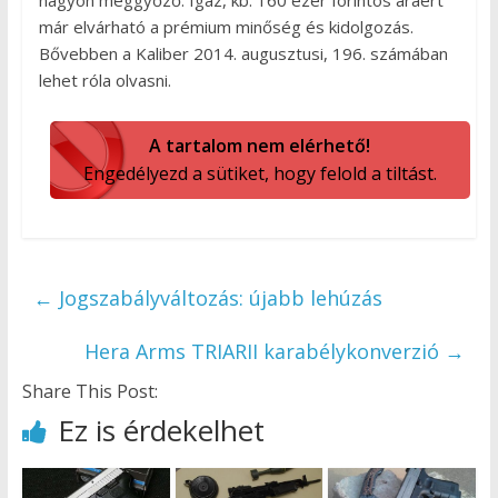
nagyon meggyőző. Igaz, kb. 160 ezer forintos áráért
már elvárható a prémium minőség és kidolgozás.
Bővebben a Kaliber 2014. augusztusi, 196. számában
lehet róla olvasni.
A tartalom nem elérhető!
Engedélyezd a sütiket, hogy felold a tiltást.
←
Jogszabályváltozás: újabb lehúzás
Hera Arms TRIARII karabélykonverzió
→
Share This Post:
Ez is érdekelhet