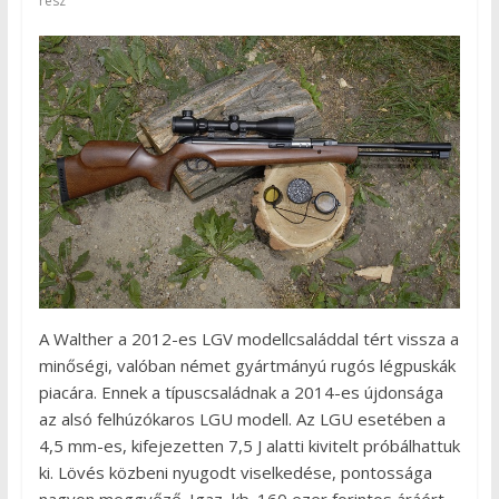
rész
A Walther a 2012-es LGV modellcsaláddal tért vissza a
minőségi, valóban német gyártmányú rugós légpuskák
piacára. Ennek a típuscsaládnak a 2014-es újdonsága
az alsó felhúzókaros LGU modell. Az LGU esetében a
4,5 mm-es, kifejezetten 7,5 J alatti kivitelt próbálhattuk
ki. Lövés közbeni nyugodt viselkedése, pontossága