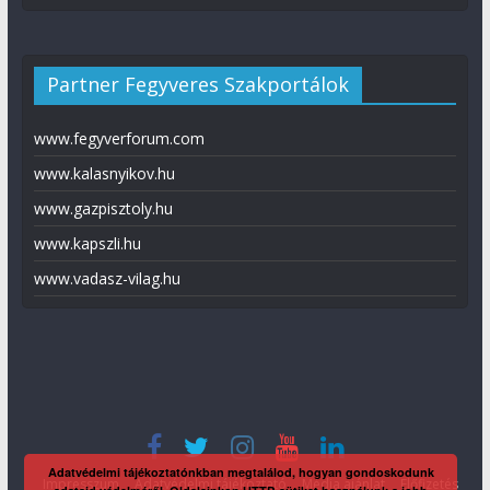
Partner Fegyveres Szakportálok
www.fegyverforum.com
www.kalasnyikov.hu
www.gazpisztoly.hu
www.kapszli.hu
www.vadasz-vilag.hu
Adatvédelmi tájékoztatónkban megtalálod, hogyan gondoskodunk
Impresszum
Adatvédelmi tájékoztató
Média ajánlat
Előfizetés