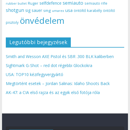
semiauto
selfdefence
Ruger
semiauto rifle
rubber bullet
shotgun
usa
sig sauer
smg
öntöltő karabély
öntöltő
umarex
önvédelem
pisztoly
Legutóbbi bejegyzések
Smith and Wesson AXE Pistol és SBR .300 BLK kaliberben
Sightmark G-Shot – red dot régebbi Glockokra
USA: TOP10 kézifegyvergyártó
Megtörtént esetek – Jordan Salinas: Idaho Shoots Back
AK-47: a CIA első rajza és az egyik első fotója róla