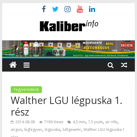
Fegyvervideók
Walther LGU légpuska 1.
rész
,
,
,
2014-08-08
7189 Views
4,5 mm
7,5 joule
air rifle
,
,
,
,
airgun
légfegyver
légpuska
luftgewehr
Walther LGU légpuska 1