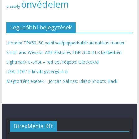
önvédelem
pisztoly
Legutóbbi bejegyzések
Umarex TPX50 .50 paintball/pepperball/traumatikus marker
Smith and Wesson AXE Pistol és SBR .300 BLK kaliberben
Sightmark G-Shot – red dot régebbi Glockokra
USA: TOP10 kézifegyvergyártó
Megtörtént esetek – Jordan Salinas: Idaho Shoots Back
DirexMédia Kft