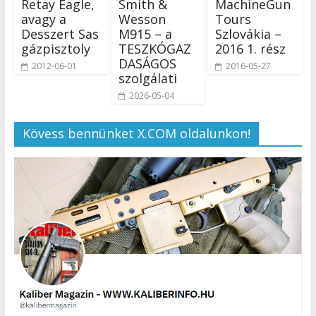
Retay Eagle,
Smith &
MachineGun
avagy a
Wesson
Tours
Desszert Sas
M915 – a
Szlovákia –
gázpisztoly
TESZKÓGAZ
2016 1. rész
DASÁGOS
2012-06-01
2016-05-27
szolgálati
2026-05-04
Kövess bennünket X.COM oldalunkon!