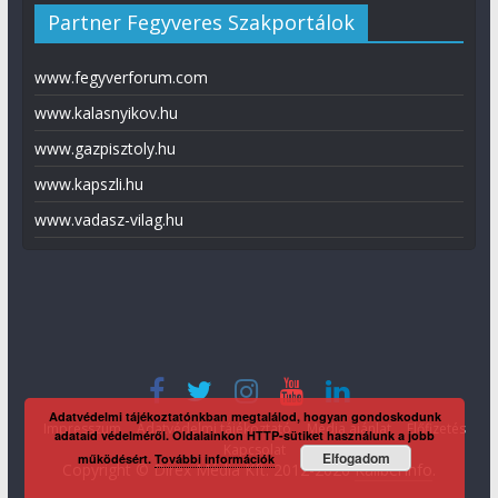
Partner Fegyveres Szakportálok
www.fegyverforum.com
www.kalasnyikov.hu
www.gazpisztoly.hu
www.kapszli.hu
www.vadasz-vilag.hu
Adatvédelmi tájékoztatónkban megtalálod, hogyan gondoskodunk
Impresszum
Adatvédelmi tájékoztató
Média ajánlat
Előfizetés
adataid védelméről. Oldalainkon HTTP-sütiket használunk a jobb
Kapcsolat
Elfogadom
működésért.
További információk
Copyright © Direx Média Kft. 2012-2026
KaliberInfo
.