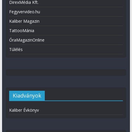
DirexMédia Kft.
Fegyvervideo.hu
Kaliber Magazin
TattooMánia
ÓraMagazinOnline
Túlélés
Kiadványok
Kaliber Évkönyv