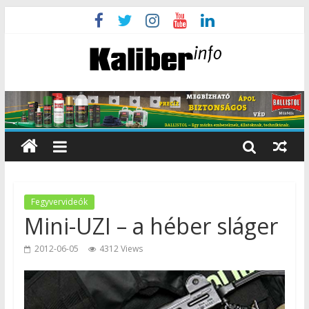
Fegyvervideók
Mini-UZI – a héber sláger
2012-06-05
4312 Views