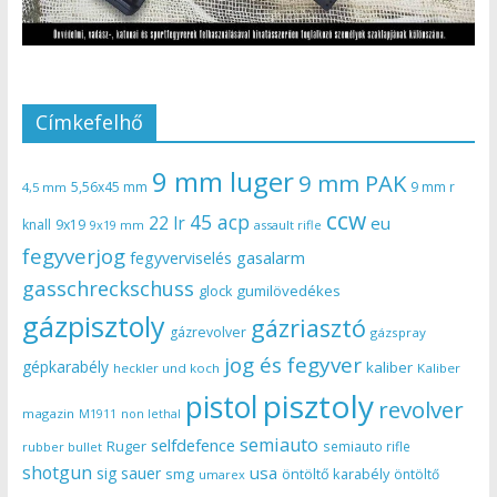
Címkefelhő
9 mm luger
9 mm PAK
5,56x45 mm
9 mm r
4,5 mm
ccw
45 acp
22 lr
eu
knall
9x19
9x19 mm
assault rifle
fegyverjog
gasalarm
fegyverviselés
gasschreckschuss
gumilövedékes
glock
gázpisztoly
gázriasztó
gázrevolver
gázspray
jog és fegyver
gépkarabély
kaliber
heckler und koch
Kaliber
pisztoly
pistol
revolver
magazin
non lethal
M1911
semiauto
selfdefence
Ruger
semiauto rifle
rubber bullet
shotgun
usa
sig sauer
smg
öntöltő karabély
öntöltő
umarex