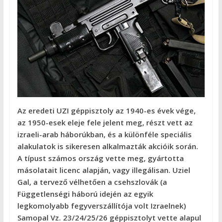
Az eredeti UZI géppisztoly az 1940-es évek vége,
az 1950-esek eleje fele jelent meg, részt vett az
izraeli-arab háborúkban, és a különféle speciális
alakulatok is sikeresen alkalmazták akcióik során.
A típust számos ország vette meg, gyártotta
másolatait licenc alapján, vagy illegálisan. Uziel
Gal, a tervező vélhetően a csehszlovák (a
Függetlenségi háború idején az egyik
legkomolyabb fegyverszállítója volt Izraelnek)
Samopal Vz. 23/24/25/26 géppisztolyt vette alapul