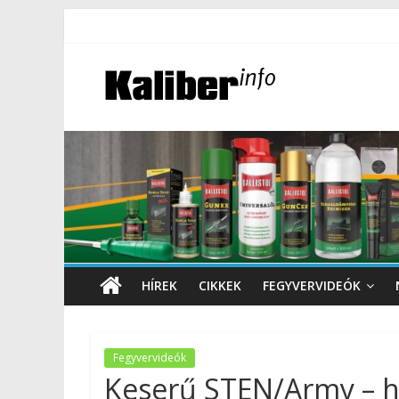
HÍREK
CIKKEK
FEGYVERVIDEÓK
Fegyvervideók
Keserű STEN/Army – ha