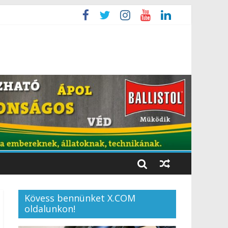
Kövess bennünket X.COM
oldalunkon!