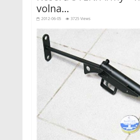
volna…
2012-06-05
3725 Views