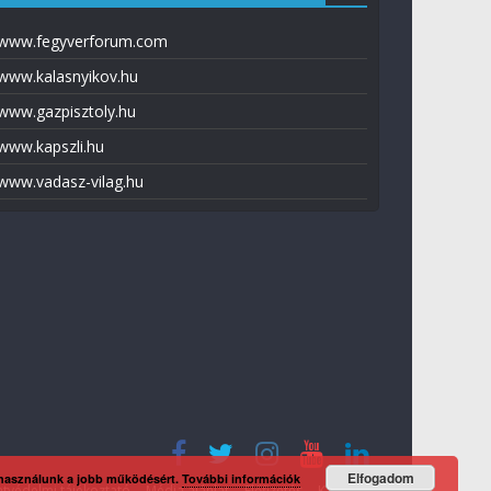
www.fegyverforum.com
www.kalasnyikov.hu
www.gazpisztoly.hu
www.kapszli.hu
www.vadasz-vilag.hu
Elfogadom
 használunk a jobb működésért.
További információk
tvédelmi tájékoztató
Média ajánlat
Előfizetés
Kapcsolat