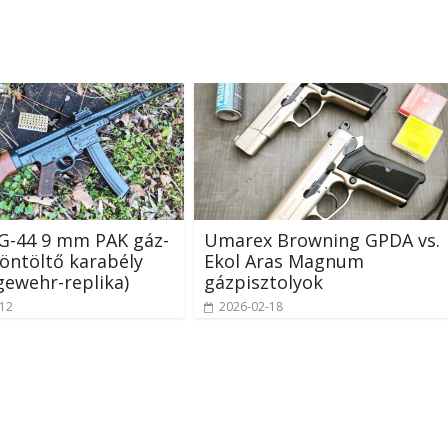
G-44 9 mm PAK gáz-
Umarex Browning GPDA vs.
 öntöltő karabély
Ekol Aras Magnum
ewehr-replika)
gázpisztolyok
-12
2026-02-18