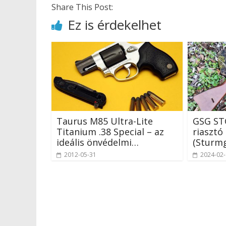
Share This Post:
Ez is érdekelhet
Taurus M85 Ultra-Lite
GSG ST
Titanium .38 Special – az
riasztó
ideális önvédelmi…
(Sturmg
2012-05-31
2024-02