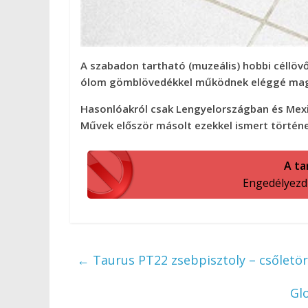
A szabadon tartható (muzeális) hobbi céllöv
ólom gömblövedékkel működnek eléggé magy
Hasonlóakról csak Lengyelországban és Mexi
Művek először másolt ezekkel ismert történel
A ta
Engedélyezd a
←
Taurus PT22 zsebpisztoly – csőletör
Gl