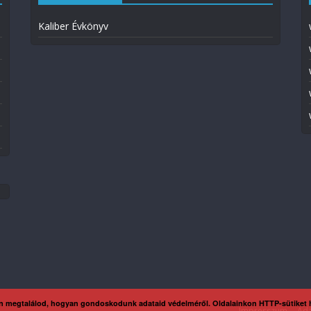
Kaliber Évkönyv
n megtalálod, hogyan gondoskodunk adataid védelméről. Oldalainkon HTTP-sütiket
Impresszum
Ada