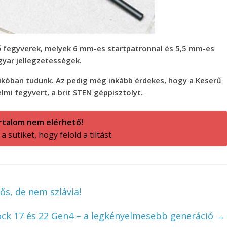
ő fegyverek, melyek 6 mm-es startpatronnal és 5,5 mm-es
ar jellegzetességek.
kóban tudunk. Az pedig még inkább érdekes, hogy a Keserű
mi fegyvert, a brit STEN géppisztolyt.
rtalom nem elérhető!
 sütiket, hogy felold a tiltást.
ős, de nem szlávia!
ock 17 és 22 Gen4 – a legkényelmesebb generáció
→