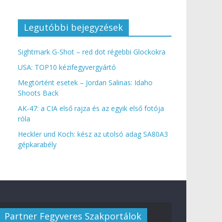
Legutóbbi bejegyzések
Sightmark G-Shot – red dot régebbi Glockokra
USA: TOP10 kézifegyvergyártó
Megtörtént esetek – Jordan Salinas: Idaho
Shoots Back
AK-47: a CIA első rajza és az egyik első fotója
róla
Heckler und Koch: kész az utolsó adag SA80A3
gépkarabély
Partner Fegyveres Szakportálok