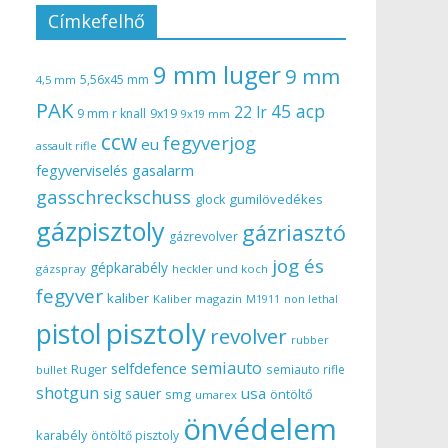
Címkefelhő
9 mm luger
9 mm
5,56x45 mm
4,5 mm
PAK
45 acp
22 lr
9 mm r knall
9x19
9x19 mm
ccw
fegyverjog
eu
assault rifle
gasalarm
fegyverviselés
gasschreckschuss
gumilövedékes
glock
gázpisztoly
gázriasztó
gázrevolver
jog és
gépkarabély
gázspray
heckler und koch
fegyver
kaliber
Kaliber magazin
non lethal
M1911
pisztoly
pistol
revolver
rubber
semiauto
selfdefence
Ruger
semiauto rifle
bullet
shotgun
usa
sig sauer
smg
öntöltő
umarex
önvédelem
karabély
öntöltő pisztoly