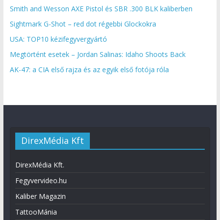
Smith and Wesson AXE Pistol és SBR .300 BLK kaliberben
Sightmark G-Shot – red dot régebbi Glockokra
USA: TOP10 kézifegyvergyártó
Megtörtént esetek – Jordan Salinas: Idaho Shoots Back
AK-47: a CIA első rajza és az egyik első fotója róla
DirexMédia Kft
DirexMédia Kft.
Fegyvervideo.hu
Kaliber Magazin
TattooMánia