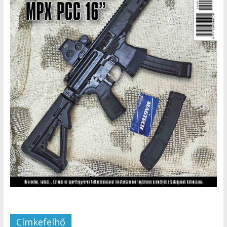
Címkefelhő