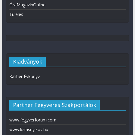
ÓraMagazinOnline
Túlélés
Kiadványok
Kaliber Évkönyv
Partner Fegyveres Szakportálok
www.fegyverforum.com
www.kalasnyikov.hu