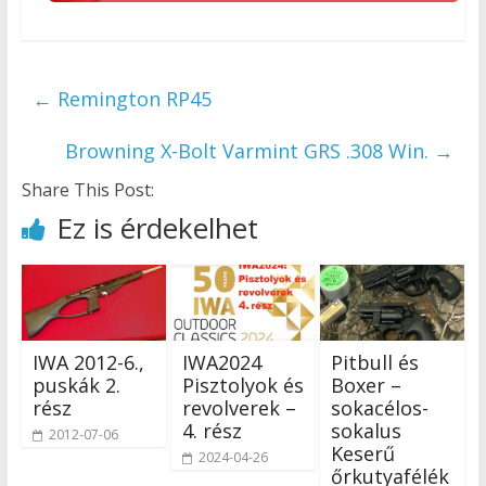
←
Remington RP45
Browning X-Bolt Varmint GRS .308 Win.
→
Share This Post:
Ez is érdekelhet
IWA 2012-6.,
IWA2024
Pitbull és
puskák 2.
Pisztolyok és
Boxer –
rész
revolverek –
sokacélos-
4. rész
sokalus
2012-07-06
Keserű
2024-04-26
őrkutyafélék