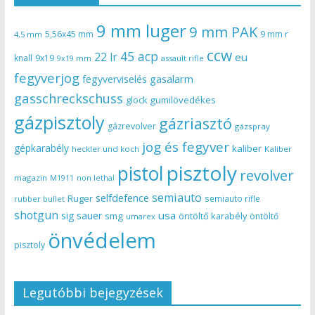
9 mm luger
9 mm PAK
5,56x45 mm
9 mm r
4,5 mm
ccw
45 acp
22 lr
eu
knall
9x19
9x19 mm
assault rifle
fegyverjog
gasalarm
fegyverviselés
gasschreckschuss
gumilövedékes
glock
gázpisztoly
gázriasztó
gázrevolver
gázspray
jog és fegyver
gépkarabély
kaliber
heckler und koch
Kaliber
pisztoly
pistol
revolver
magazin
non lethal
M1911
semiauto
selfdefence
Ruger
semiauto rifle
rubber bullet
shotgun
usa
sig sauer
smg
öntöltő karabély
öntöltő
umarex
önvédelem
pisztoly
Legutóbbi bejegyzések