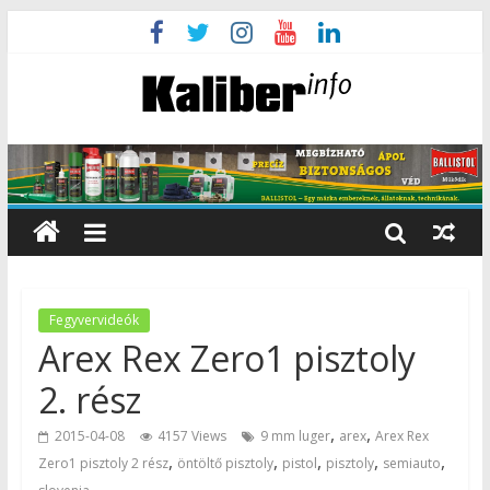
Fegyvervideók
Arex Rex Zero1 pisztoly
2. rész
,
,
2015-04-08
4157 Views
9 mm luger
arex
Arex Rex
,
,
,
,
,
Zero1 pisztoly 2 rész
öntöltő pisztoly
pistol
pisztoly
semiauto