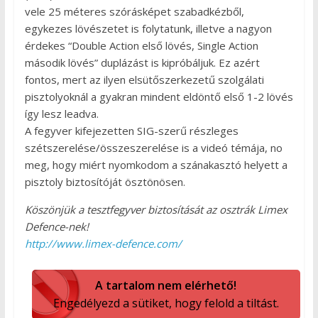
vele 25 méteres szórásképet szabadkézből,
egykezes lövészetet is folytatunk, illetve a nagyon
érdekes “Double Action első lövés, Single Action
második lövés” duplázást is kipróbáljuk. Ez azért
fontos, mert az ilyen elsütőszerkezetű szolgálati
pisztolyoknál a gyakran mindent eldöntő első 1-2 lövés
így lesz leadva.
A fegyver kifejezetten SIG-szerű részleges
szétszerelése/összeszerelése is a videó témája, no
meg, hogy miért nyomkodom a szánakasztó helyett a
pisztoly biztosítóját ösztönösen.
Köszönjük a tesztfegyver biztosítását az osztrák Limex
Defence-nek!
http://www.limex-defence.com/
A tartalom nem elérhető!
Engedélyezd a sütiket, hogy felold a tiltást.