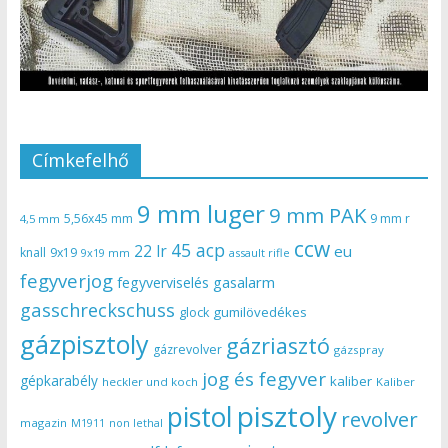
Címkefelhő
9 mm luger
9 mm PAK
5,56x45 mm
9 mm r
4,5 mm
ccw
45 acp
22 lr
eu
knall
9x19
9x19 mm
assault rifle
fegyverjog
gasalarm
fegyverviselés
gasschreckschuss
gumilövedékes
glock
gázpisztoly
gázriasztó
gázrevolver
gázspray
jog és fegyver
gépkarabély
kaliber
heckler und koch
Kaliber
pisztoly
pistol
revolver
magazin
non lethal
M1911