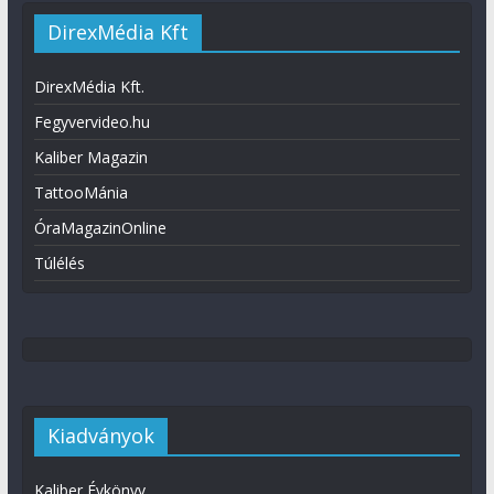
DirexMédia Kft
DirexMédia Kft.
Fegyvervideo.hu
Kaliber Magazin
TattooMánia
ÓraMagazinOnline
Túlélés
Kiadványok
Kaliber Évkönyv