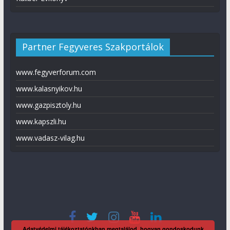
Partner Fegyveres Szakportálok
www.fegyverforum.com
www.kalasnyikov.hu
www.gazpisztoly.hu
www.kapszli.hu
www.vadasz-vilag.hu
Adatvédelmi tájékoztatónkban megtalálod, hogyan gondoskodunk