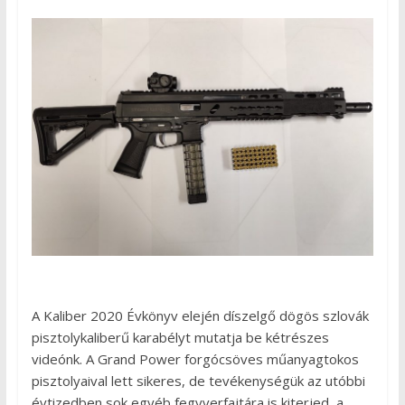
A Kaliber 2020 Évkönyv elején díszelgő dögös szlovák
pisztolykaliberű karabélyt mutatja be kétrészes
videónk. A Grand Power forgócsöves műanyagtokos
pisztolyaival lett sikeres, de tevékenységük az utóbbi
évtizedben sok egyéb fegyverfajtára is kiterjed, a