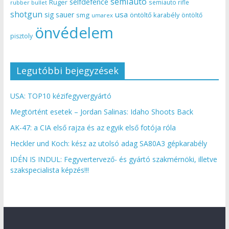
semiauto
selfdefence
Ruger
semiauto rifle
rubber bullet
shotgun
usa
sig sauer
smg
öntöltő karabély
öntöltő
umarex
önvédelem
pisztoly
Legutóbbi bejegyzések
USA: TOP10 kézifegyvergyártó
Megtörtént esetek – Jordan Salinas: Idaho Shoots Back
AK-47: a CIA első rajza és az egyik első fotója róla
Heckler und Koch: kész az utolsó adag SA80A3 gépkarabély
IDÉN IS INDUL: Fegyvertervező- és gyártó szakmérnöki, illetve
szakspecialista képzés!!!