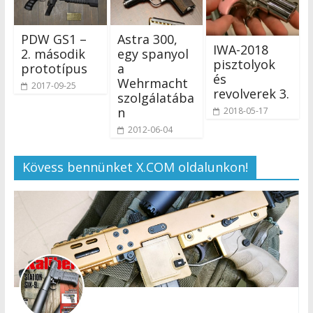
PDW GS1 –
Astra 300,
IWA-2018
2. második
egy spanyol
pisztolyok
prototípus
a
és
Wehrmacht
2017-09-25
revolverek 3.
szolgálatába
n
2018-05-17
2012-06-04
Kövess bennünket X.COM oldalunkon!