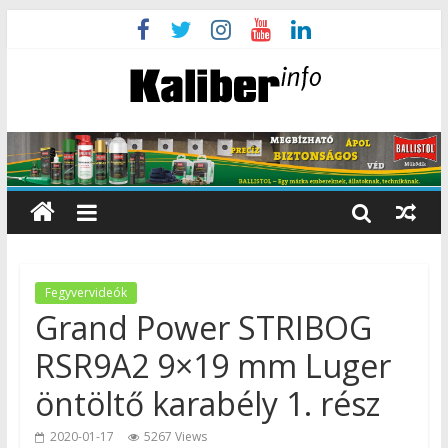
Fegyvervideók
Grand Power STRIBOG
RSR9A2 9×19 mm Luger
öntöltő karabély 1. rész
2020-01-17
5267 Views