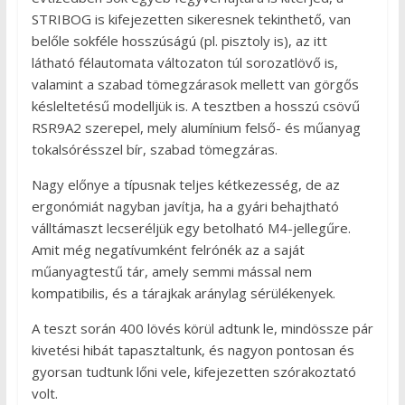
STRIBOG is kifejezetten sikeresnek tekinthető, van
belőle sokféle hosszúságú (pl. pisztoly is), az itt
látható félautomata változaton túl sorozatlövő is,
valamint a szabad tömegzárasok mellett van görgős
késleltetésű modelljük is. A tesztben a hosszú csövű
RSR9A2 szerepel, mely alumínium felső- és műanyag
tokalsórésszel bír, szabad tömegzáras.
Nagy előnye a típusnak teljes kétkezesség, de az
ergonómiát nagyban javítja, ha a gyári behajtható
válltámaszt lecseréljük egy betolható M4-jellegűre.
Amit még negatívumként felrónék az a saját
műanyagtestű tár, amely semmi mással nem
kompatibilis, és a tárajkak aránylag sérülékenyek.
A teszt során 400 lövés körül adtunk le, mindössze pár
kivetési hibát tapasztaltunk, és nagyon pontosan és
gyorsan tudtunk lőni vele, kifejezetten szórakoztató
volt.