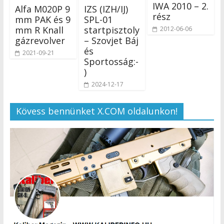
IWA 2010 – 2.
Alfa M020P 9
IZS (IZH/IJ)
rész
mm PAK és 9
SPL-01
mm R Knall
startpisztoly
2012-06-06
gázrevolver
– Szovjet Báj
és
2021-09-21
Sportosság:-
)
2024-12-17
Kövess bennünket X.COM oldalunkon!