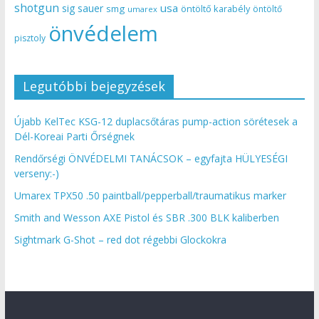
shotgun
usa
sig sauer
smg
öntöltő karabély
öntöltő
umarex
önvédelem
pisztoly
Legutóbbi bejegyzések
Újabb KelTec KSG-12 duplacsőtáras pump-action sörétesek a
Dél-Koreai Parti Őrségnek
Rendőrségi ÖNVÉDELMI TANÁCSOK – egyfajta HÜLYESÉGI
verseny:-)
Umarex TPX50 .50 paintball/pepperball/traumatikus marker
Smith and Wesson AXE Pistol és SBR .300 BLK kaliberben
Sightmark G-Shot – red dot régebbi Glockokra