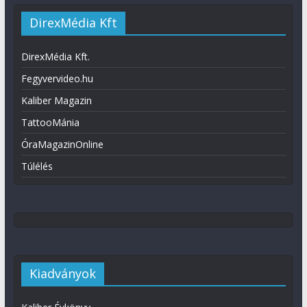
DirexMédia Kft
DirexMédia Kft.
Fegyvervideo.hu
Kaliber Magazin
TattooMánia
ÓraMagazinOnline
Túlélés
Kiadványok