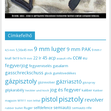
Címkefelhő
9 mm luger
9 mm PAK
5,56x45 mm
9 mm r
4,5 mm
ccw
45 acp
22 lr
eu
knall
9x19
9x19 mm
assault rifle
fegyverjog
gasalarm
fegyverviselés
gasschreckschuss
gumilövedékes
glock
gázpisztoly
gázriasztó
gázrevolver
gázspray
jog és fegyver
gépkarabély
kaliber
heckler und koch
Kaliber
pisztoly
pistol
revolver
magazin
non lethal
M1911
semiauto
selfdefence
Ruger
semiauto rifle
rubber bullet