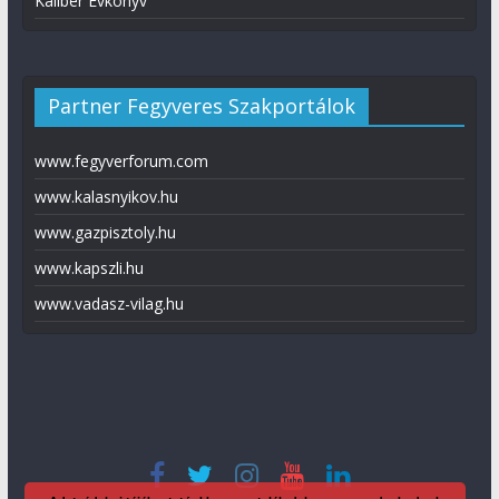
Kaliber Évkönyv
Partner Fegyveres Szakportálok
www.fegyverforum.com
www.kalasnyikov.hu
www.gazpisztoly.hu
www.kapszli.hu
www.vadasz-vilag.hu