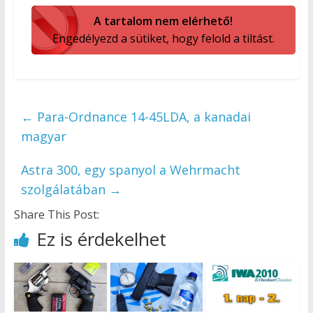
A tartalom nem elérhető!
Engedélyezd a sütiket, hogy felold a tiltást.
←
Para-Ordnance 14-45LDA, a kanadai
magyar
Astra 300, egy spanyol a Wehrmacht
szolgálatában
→
Share This Post:
Ez is érdekelhet