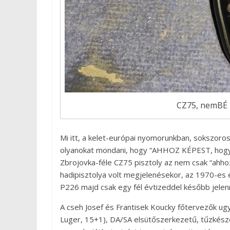
CZ75, nemBÉ –
Mi itt, a kelet-európai nyomorunkban, sokszoro
olyanokat mondani, hogy “AHHOZ KÉPEST, hogy i
Zbrojovka-féle CZ75 pisztoly az nem csak “ahho
hadipisztolya volt megjelenésekor, az 1970-es é
P226 majd csak egy fél évtizeddel később jele
A cseh Josef és Frantisek Koucky főtervezők ug
Luger, 15+1), DA/SA elsütőszerkezetű, tűzkésze