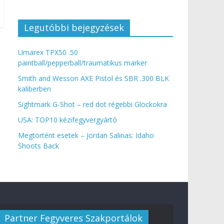
Legutóbbi bejegyzések
Umarex TPX50 .50
paintball/pepperball/traumatikus marker
Smith and Wesson AXE Pistol és SBR .300 BLK
kaliberben
Sightmark G-Shot – red dot régebbi Glockokra
USA: TOP10 kézifegyvergyártó
Megtörtént esetek – Jordan Salinas: Idaho
Shoots Back
Partner Fegyveres Szakportálok