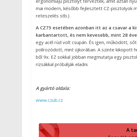
ergonómiájú pisztolyt terveztek, amit aztán nyug
mai modern, később fejlesztett CZ-pisztolyok 
reteszelés stb.)
A CZ75 esetében azonban itt az a csavar a ki
karbantartott, és nem kevesebb, mint 28 éve
egy acél rúd volt csupán. És igen, működött, ső
polírozódott, mint újkorában. A szinte kikopott 
ből 9x. EZ sokkal jobban megmutatja egy piszto
rizsákkal próbálják eladni.
A gyártó oldala:
www.czub.cz
A ta