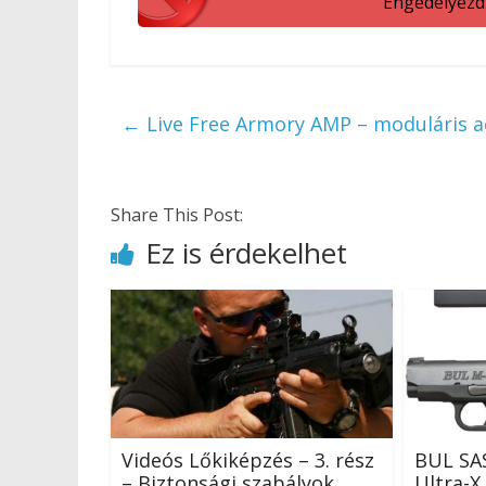
Engedélyezd a
←
Live Free Armory AMP – moduláris ac
Share This Post:
Ez is érdekelhet
Videós Lőkiképzés – 3. rész
BUL SAS
– Biztonsági szabályok
Ultra-X 