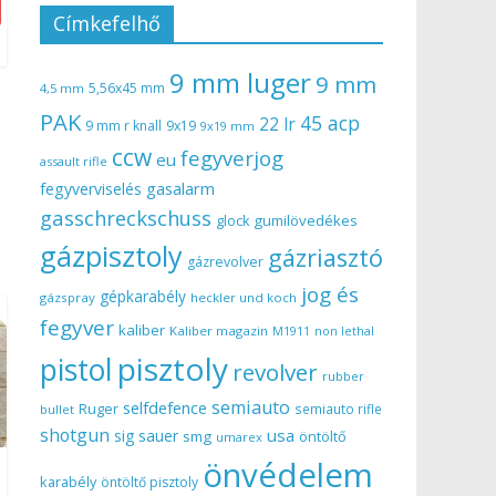
Címkefelhő
9 mm luger
9 mm
5,56x45 mm
4,5 mm
PAK
45 acp
22 lr
9 mm r knall
9x19
9x19 mm
ccw
fegyverjog
eu
assault rifle
gasalarm
fegyverviselés
gasschreckschuss
gumilövedékes
glock
gázpisztoly
gázriasztó
gázrevolver
jog és
gépkarabély
gázspray
heckler und koch
fegyver
kaliber
Kaliber magazin
non lethal
M1911
pisztoly
pistol
revolver
rubber
semiauto
selfdefence
Ruger
semiauto rifle
bullet
shotgun
usa
sig sauer
smg
öntöltő
umarex
önvédelem
karabély
öntöltő pisztoly