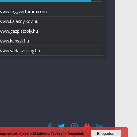
www.fegyverforum.com
www.kalasnyikov.hu
www.gazpisztoly.hu
www.kapszli.hu
www.vadasz-vilag.hu
Elfogadom
 használunk a jobb működésért.
További információk
tvédelmi tájékoztató
Média ajánlat
Előfizetés
Kapcsolat