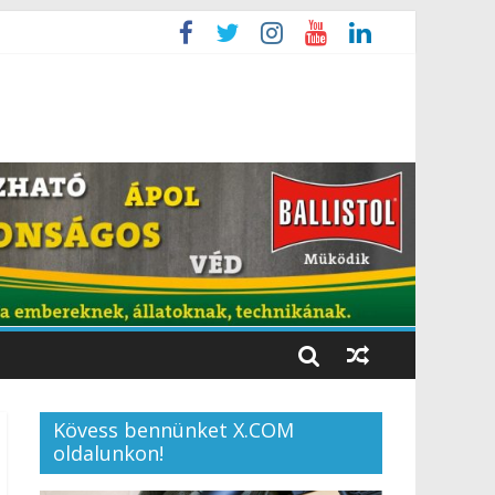
Kövess bennünket X.COM
oldalunkon!