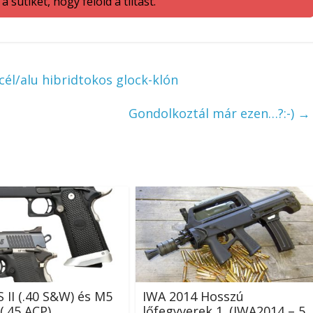
 sütiket, hogy felold a tiltást.
él/alu hibridtokos glock-klón
Gondolkoztál már ezen…?:-)
→
 II (.40 S&W) és M5
IWA 2014 Hosszú
(.45 ACP)
lőfegyverek 1. (IWA2014 – 5.