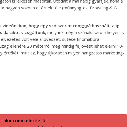
aton is lelkesen másoltak. Utódait a mai napig gyártják, noha a
már nagyon sokban eltérnek tőle (műanyagtok, Browning-SIG
s videónkban, hogy egy szó szerint ronggyá használt, alig
s darabot vizsgáltunk,
melynek még a szánakasztója helyén is
t élvezetes volt vele a lövészet, sütése finomabbra
huzag ellenére 20 méterről még mindig fejlövést lehet elérni 10-
ly értékét, mint az, hogy újkorában milyen hangzatos marketing-
rtalom nem elérhető!