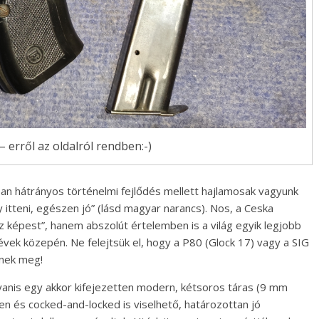
 erről az oldalról rendben:-)
san hátrányos történelmi fejlődés mellett hajlamosak vagyunk
tteni, egészen jó” (lásd magyar narancs). Nos, a Ceska
z képest”, hanem abszolút értelemben is a világ egyik legjobb
vek közepén. Ne felejtsük el, hogy a P80 (Glock 17) vagy a SIG
nnek meg!
yanis egy akkor kifejezetten modern, kétsoros táras (9 mm
n és cocked-and-locked is viselhető, határozottan jó