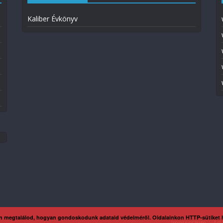
Kaliber Évkönyv
n megtalálod, hogyan gondoskodunk adataid védelméről. Oldalainkon HTTP-sütiket
Impresszum
Ada