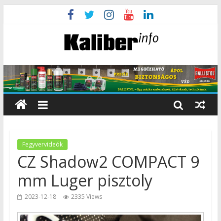
Fegyvervideók
CZ Shadow2 COMPACT 9
mm Luger pisztoly
2023-12-18
2335 Views