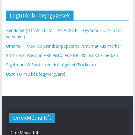
Legutóbbi bejegyzések
Rendőrségi ÖNVÉDELMI TANÁCSOK – egyfajta HÜLYESÉGI
verseny:-)
Umarex TPX50 .50 paintball/pepperball/traumatikus marker
Smith and Wesson AXE Pistol és SBR .300 BLK kaliberben
Sightmark G-Shot – red dot régebbi Glockokra
USA: TOP10 kézifegyvergyártó
DirexMédia Kft
DirexMédia Kft.