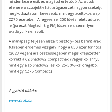
minden kézre esik és magától értetődő. Az alutok
ellenére a szubjektív hátrarúgásérzet nagyon csekély,
megkockáztatom: kevesebb, mint egy acéltokos alap
CZ75 esetében. A fegyverrel 200 lövés felett adtunk
le (jórészt Magtech 8 g FMJ lőszerrel), semmilyen
akadályunk nem volt.
A manapság teljesen elszállt pisztoly- (és bármi) árak
tükrében érdemes vizsgálni, hogy a 650 ezer forintos
(2023 végén) ára összességében mégis kifejezetten
korrekt a CZ Shadow2 Compactnak. (Vagyis kb. annyi,
mint egy alap Shadow2, és kb. 25-30%-kal drágább,
mint egy CZ75 Compact.)
A gyártó oldala:
www.czub.cz