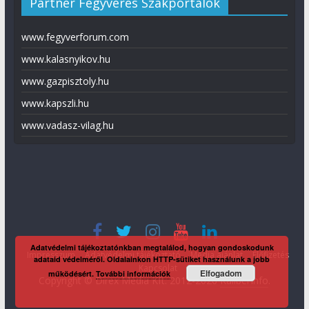
Partner Fegyveres Szakportálok
www.fegyverforum.com
www.kalasnyikov.hu
www.gazpisztoly.hu
www.kapszli.hu
www.vadasz-vilag.hu
Adatvédelmi tájékoztatónkban megtalálod, hogyan gondoskodunk
Impresszum
Adatvédelmi tájékoztató
Média ajánlat
Előfizetés
adataid védelméről. Oldalainkon HTTP-sütiket használunk a jobb
Kapcsolat
Elfogadom
működésért.
További információk
Copyright © Direx Média Kft. 2012-2026
KaliberInfo
.