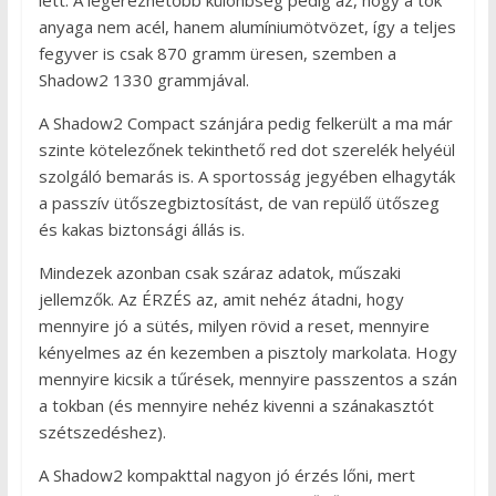
lett. A legérezhetőbb különbség pedig az, hogy a tok
anyaga nem acél, hanem alumíniumötvözet, így a teljes
fegyver is csak 870 gramm üresen, szemben a
Shadow2 1330 grammjával.
A Shadow2 Compact szánjára pedig felkerült a ma már
szinte kötelezőnek tekinthető red dot szerelék helyéül
szolgáló bemarás is. A sportosság jegyében elhagyták
a passzív ütőszegbiztosítást, de van repülő ütőszeg
és kakas biztonsági állás is.
Mindezek azonban csak száraz adatok, műszaki
jellemzők. Az ÉRZÉS az, amit nehéz átadni, hogy
mennyire jó a sütés, milyen rövid a reset, mennyire
kényelmes az én kezemben a pisztoly markolata. Hogy
mennyire kicsik a tűrések, mennyire passzentos a szán
a tokban (és mennyire nehéz kivenni a szánakasztót
szétszedéshez).
A Shadow2 kompakttal nagyon jó érzés lőni, mert