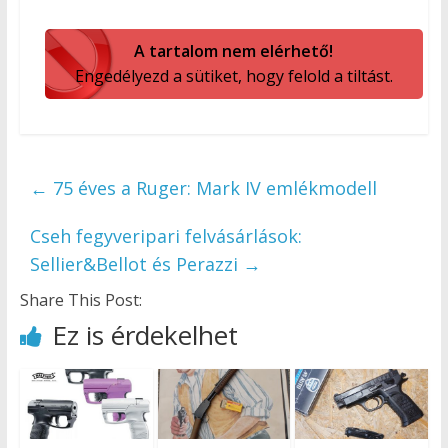
A tartalom nem elérhető!
Engedélyezd a sütiket, hogy felold a tiltást.
←
75 éves a Ruger: Mark IV emlékmodell
Cseh fegyveripari felvásárlások:
Sellier&Bellot és Perazzi
→
Share This Post:
Ez is érdekelhet