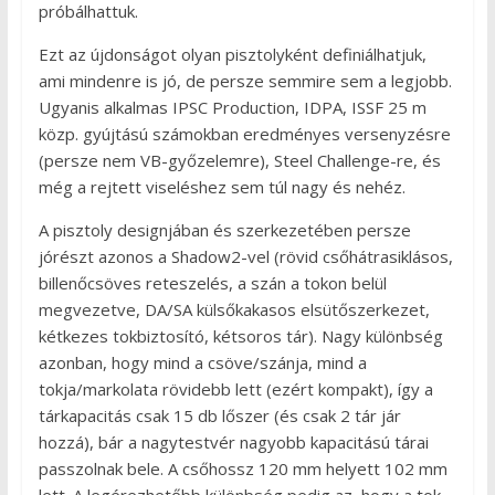
próbálhattuk.
Ezt az újdonságot olyan pisztolyként definiálhatjuk,
ami mindenre is jó, de persze semmire sem a legjobb.
Ugyanis alkalmas IPSC Production, IDPA, ISSF 25 m
közp. gyújtású számokban eredményes versenyzésre
(persze nem VB-győzelemre), Steel Challenge-re, és
még a rejtett viseléshez sem túl nagy és nehéz.
A pisztoly designjában és szerkezetében persze
jórészt azonos a Shadow2-vel (rövid csőhátrasiklásos,
billenőcsöves reteszelés, a szán a tokon belül
megvezetve, DA/SA külsőkakasos elsütőszerkezet,
kétkezes tokbiztosító, kétsoros tár). Nagy különbség
azonban, hogy mind a csöve/szánja, mind a
tokja/markolata rövidebb lett (ezért kompakt), így a
tárkapacitás csak 15 db lőszer (és csak 2 tár jár
hozzá), bár a nagytestvér nagyobb kapacitású tárai
passzolnak bele. A csőhossz 120 mm helyett 102 mm