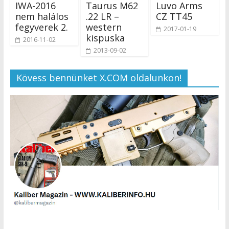
IWA-2016
Taurus M62
Luvo Arms
nem halálos
.22 LR –
CZ TT45
fegyverek 2.
western
2017-01-19
kispuska
2016-11-02
2013-09-02
Kövess bennünket X.COM oldalunkon!