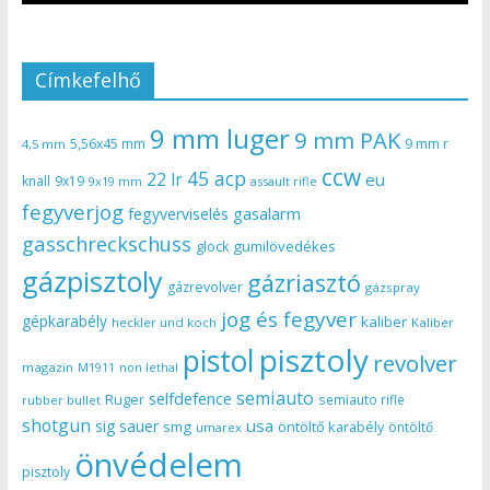
Címkefelhő
9 mm luger
9 mm PAK
5,56x45 mm
9 mm r
4,5 mm
ccw
45 acp
22 lr
eu
knall
9x19
9x19 mm
assault rifle
fegyverjog
gasalarm
fegyverviselés
gasschreckschuss
gumilövedékes
glock
gázpisztoly
gázriasztó
gázrevolver
gázspray
jog és fegyver
gépkarabély
kaliber
heckler und koch
Kaliber
pisztoly
pistol
revolver
magazin
non lethal
M1911
semiauto
selfdefence
Ruger
semiauto rifle
rubber bullet
shotgun
usa
sig sauer
smg
öntöltő karabély
öntöltő
umarex
önvédelem
pisztoly