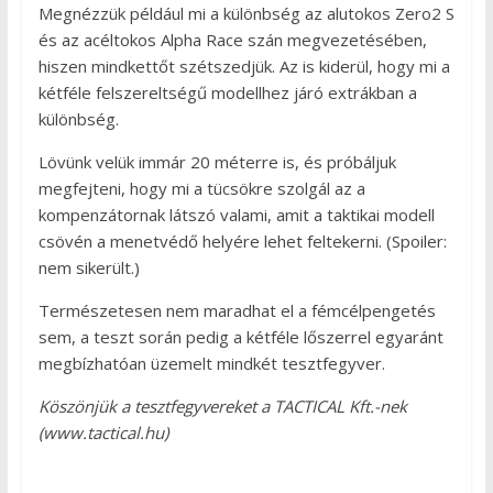
Megnézzük például mi a különbség az alutokos Zero2 S
és az acéltokos Alpha Race szán megvezetésében,
hiszen mindkettőt szétszedjük. Az is kiderül, hogy mi a
kétféle felszereltségű modellhez járó extrákban a
különbség.
Lövünk velük immár 20 méterre is, és próbáljuk
megfejteni, hogy mi a tücsökre szolgál az a
kompenzátornak látszó valami, amit a taktikai modell
csövén a menetvédő helyére lehet feltekerni. (Spoiler:
nem sikerült.)
Természetesen nem maradhat el a fémcélpengetés
sem, a teszt során pedig a kétféle lőszerrel egyaránt
megbízhatóan üzemelt mindkét tesztfegyver.
Köszönjük a tesztfegyvereket a TACTICAL Kft.-nek
(www.tactical.hu)