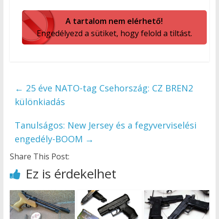
A tartalom nem elérhető!
Engedélyezd a sütiket, hogy felold a tiltást.
←
25 éve NATO-tag Csehország: CZ BREN2
különkiadás
Tanulságos: New Jersey és a fegyverviselési
engedély-BOOM
→
Share This Post:
Ez is érdekelhet