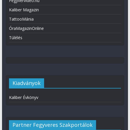
Fegyvervideo.hu
Kaliber Magazin
TattooMánia
ÓraMagazinOnline
Túlélés
Kiadványok
Kaliber Évkönyv
Partner Fegyveres Szakportálok