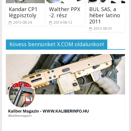
Kandar CP1
Walther PPX
BUL SAS, a
légpisztoly
-2. rész
héber latino
2011
2015-08-24
2014-06-12
2012-06-01
Kövess bennünket X.COM oldalunkon!