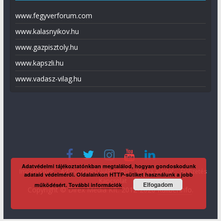
www.fegyverforum.com
www.kalasnyikov.hu
www.gazpisztoly.hu
www.kapszli.hu
www.vadasz-vilag.hu
Adatvédelmi tájékoztatónkban megtalálod, hogyan gondoskodunk
Impresszum
Adatvédelmi tájékoztató
Média ajánlat
Előfizetés
adataid védelméről. Oldalainkon HTTP-sütiket használunk a jobb
Kapcsolat
Elfogadom
működésért.
További információk
Copyright © Direx Média Kft. 2012-2026
KaliberInfo
.