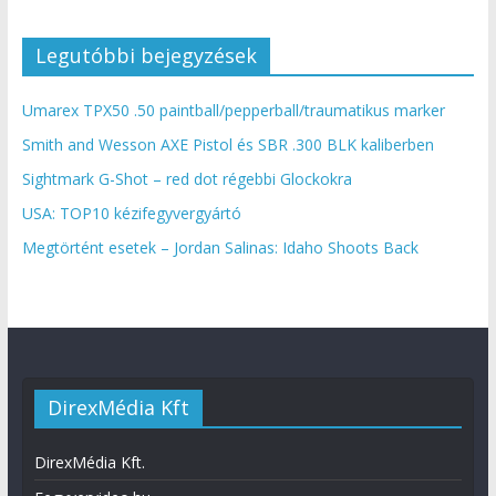
Legutóbbi bejegyzések
Umarex TPX50 .50 paintball/pepperball/traumatikus marker
Smith and Wesson AXE Pistol és SBR .300 BLK kaliberben
Sightmark G-Shot – red dot régebbi Glockokra
USA: TOP10 kézifegyvergyártó
Megtörtént esetek – Jordan Salinas: Idaho Shoots Back
DirexMédia Kft
DirexMédia Kft.