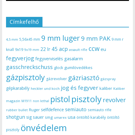
Címkefelhő
9 mm luger
9 mm PAK
5,56x45 mm
9 mm r
4,5 mm
ccw
45 acp
22 lr
eu
knall
9x19
9x19 mm
assault rifle
fegyverjog
gasalarm
fegyverviselés
gasschreckschuss
gumilövedékes
glock
gázpisztoly
gázriasztó
gázrevolver
gázspray
jog és fegyver
gépkarabély
kaliber
heckler und koch
Kaliber
pisztoly
pistol
revolver
magazin
non lethal
M1911
semiauto
selfdefence
Ruger
semiauto rifle
rubber bullet
shotgun
usa
sig sauer
smg
öntöltő karabély
öntöltő
umarex
önvédelem
pisztoly