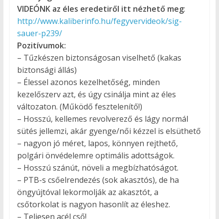
VIDEÓNK az éles eredetiről itt nézhető meg
:
http://www.kaliberinfo.hu/fegyvervideok/sig-
sauer-p239/
Pozitívumok:
– Tűzkészen biztonságosan viselhető (kakas
biztonsági állás)
– Élessel azonos kezelhetőség, minden
kezelőszerv azt, és úgy csinálja mint az éles
változaton. (Működő fesztelenítő!)
– Hosszú, kellemes revolverező és lágy normál
sütés jellemzi, akár gyenge/női kézzel is elsüthető
– nagyon jó méret, lapos, könnyen rejthető,
polgári önvédelemre optimális adottságok.
– Hosszú szánút, növeli a megbízhatóságot.
– PTB-s csőelrendezés (sok akasztós), de ha
öngyújtóval lekormolják az akasztót, a
csőtorkolat is nagyon hasonlít az éleshez.
– Teljesen acél cső!