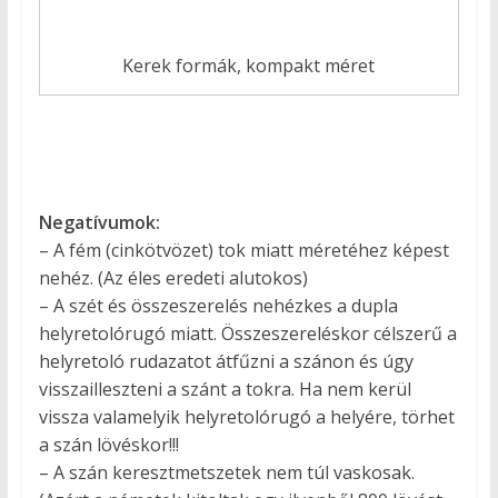
Kerek formák, kompakt méret
Negatívumok:
– A fém (cinkötvözet) tok miatt méretéhez képest
nehéz. (Az éles eredeti alutokos)
– A szét és összeszerelés nehézkes a dupla
helyretolórugó miatt. Összeszereléskor célszerű a
helyretoló rudazatot átfűzni a szánon és úgy
visszailleszteni a szánt a tokra. Ha nem kerül
vissza valamelyik helyretolórugó a helyére, törhet
a szán lövéskor!!!
– A szán keresztmetszetek nem túl vaskosak.