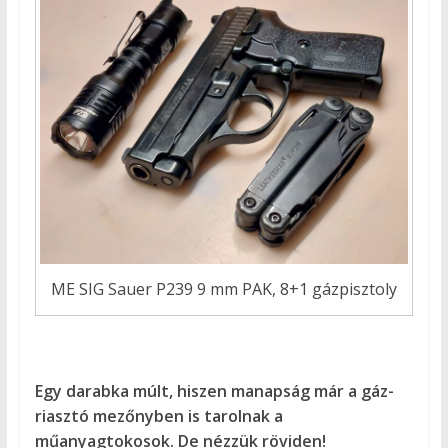
ME SIG Sauer P239 9 mm PAK, 8+1 gázpisztoly
Egy darabka múlt, hiszen manapság már a gáz-
riasztó mezőnyben is tarolnak a
műanyagtokosok. De nézzük röviden!