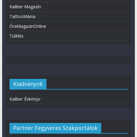
Kaliber Magazin
TattooMánia
ÓraMagazinOnline
Túlélés
Kiadványok
Kaliber Évkönyv
Partner Fegyveres Szakportálok