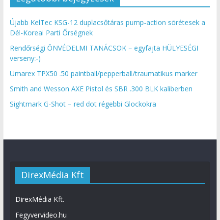
Újabb KelTec KSG-12 duplacsőtáras pump-action sörétesek a
Dél-Koreai Parti Őrségnek
Rendőrségi ÖNVÉDELMI TANÁCSOK – egyfajta HÜLYESÉGI
verseny:-)
Umarex TPX50 .50 paintball/pepperball/traumatikus marker
Smith and Wesson AXE Pistol és SBR .300 BLK kaliberben
Sightmark G-Shot – red dot régebbi Glockokra
DirexMédia Kft
DirexMédia Kft.
Fegyvervideo.hu