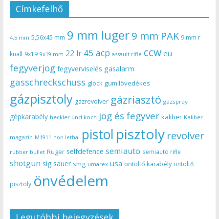
Címkefelhő
9 mm luger
9 mm PAK
5,56x45 mm
9 mm r
4,5 mm
ccw
45 acp
22 lr
eu
knall
9x19
9x19 mm
assault rifle
fegyverjog
gasalarm
fegyverviselés
gasschreckschuss
gumilövedékes
glock
gázpisztoly
gázriasztó
gázrevolver
gázspray
jog és fegyver
gépkarabély
kaliber
heckler und koch
Kaliber
pisztoly
pistol
revolver
magazin
non lethal
M1911
semiauto
selfdefence
Ruger
semiauto rifle
rubber bullet
shotgun
usa
sig sauer
smg
öntöltő karabély
öntöltő
umarex
önvédelem
pisztoly
Legutóbbi bejegyzések