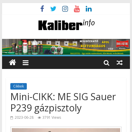
Cikkek
Mini-CIKK: ME SIG Sauer
P239 gázpisztoly
2023-06-28
3791 Views