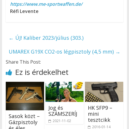
https://www.me-sportwaffen.de/
Réfi Levente
←
ÚJ! Kaliber 2023/július (303.)
UMAREX G19X CO2-os légpisztoly (4,5 mm)
→
Share This Post:
Ez is érdekelhet
Jog és
HK SFP9 –
SZÁMSZERÍJ
mini
Sasok közt –
tesztcikk
2021-11-02
Gázpisztoly
2016-01-14
és éles