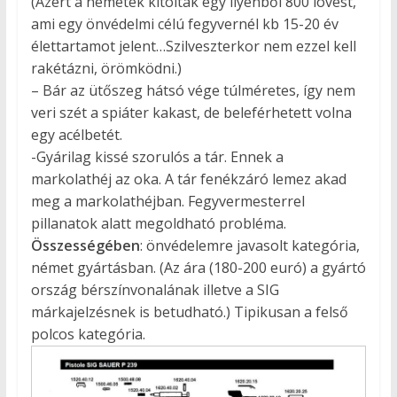
(Azért a németek kitoltak egy ilyenből 800 lövést,
ami egy önvédelmi célú fegyvernél kb 15-20 év
élettartamot jelent…Szilveszterkor nem ezzel kell
rakétázni, örömködni.)
– Bár az ütőszeg hátsó vége túlméretes, így nem
veri szét a spiáter kakast, de beleférhetett volna
egy acélbetét.
-Gyárilag kissé szorulós a tár. Ennek a
markolathéj az oka. A tár fenékzáró lemez akad
meg a markolathéjban. Fegyvermesterrel
pillanatok alatt megoldható probléma.
Összességében
: önvédelemre javasolt kategória,
német gyártásban. (Az ára (180-200 euró) a gyártó
ország bérszínvonalának illetve a SIG
márkajelzésnek is betudható.) Tipikusan a felső
polcos kategória.