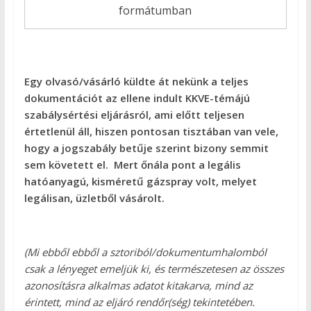
formátumban
Egy olvasó/vásárló küldte át nekünk a teljes
dokumentációt az ellene indult KKVE-témájú
szabálysértési eljárásról, ami előtt teljesen
értetlenül áll, hiszen pontosan tisztában van vele,
hogy a jogszabály betűje szerint bizony semmit
sem követett el. Mert őnála pont a legális
hatóanyagú, kisméretű gázspray volt, melyet
legálisan, üzletből vásárolt.
(Mi ebből ebből a sztoriból/dokumentumhalomból
csak a lényeget emeljük ki, és természetesen az összes
azonosításra alkalmas adatot kitakarva, mind az
érintett, mind az eljáró rendőr(ség) tekintetében.