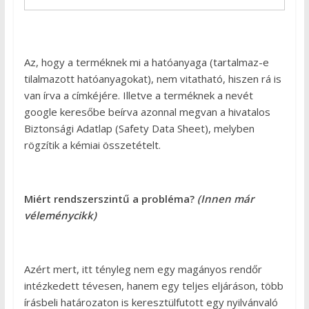
Az, hogy a terméknek mi a hatóanyaga (tartalmaz-e
tilalmazott hatóanyagokat), nem vitatható, hiszen rá is
van írva a címkéjére. Illetve a terméknek a nevét
google keresőbe beírva azonnal megvan a hivatalos
Biztonsági Adatlap (Safety Data Sheet), melyben
rögzítik a kémiai összetételt.
Miért rendszerszintű a probléma?
(Innen már
véleménycikk)
Azért mert, itt tényleg nem egy magányos rendőr
intézkedett tévesen, hanem egy teljes eljáráson, több
írásbeli határozaton is keresztülfutott egy nyilvánvaló