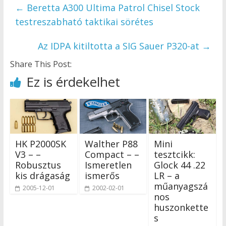
←
Beretta A300 Ultima Patrol Chisel Stock
testreszabható taktikai sörétes
Az IDPA kitiltotta a SIG Sauer P320-at
→
Share This Post:
Ez is érdekelhet
HK P2000SK
Walther P88
Mini
V3 – –
Compact – –
tesztcikk:
Robusztus
Ismeretlen
Glock 44 .22
kis drágaság
ismerős
LR – a
műanyagszá
2005-12-01
2002-02-01
nos
huszonkette
s