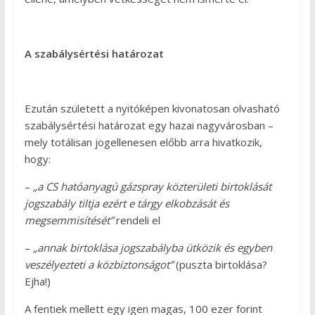
A szabálysértési határozat
Ezután született a nyitóképen kivonatosan olvasható
szabálysértési határozat egy hazai nagyvárosban –
mely totálisan jogellenesen előbb arra hivatkozik,
hogy:
–
„a CS hatóanyagú gázspray közterületi birtoklását
jogszabály tiltja ezért e tárgy elkobzását és
megsemmisítését”
rendeli el
–
„annak birtoklása jogszabályba ütközik és egyben
veszélyezteti a közbiztonságot”
(puszta birtoklása?
Ejha!)
A fentiek mellett egy igen magas, 100 ezer forint