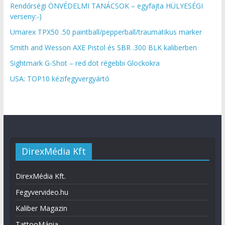
Rendőrségi ÖNVÉDELMI TANÁCSOK – egyfajta HÜLYESÉGI
verseny:-)
Umarex TPX50 .50 paintball/pepperball/traumatikus marker
Smith and Wesson AXE Pistol és SBR .300 BLK kaliberben
Sightmark G-Shot – red dot régebbi Glockokra
USA: TOP10 kézifegyvergyártó
DirexMédia Kft
DirexMédia Kft.
Fegyvervideo.hu
Kaliber Magazin
TattooMánia