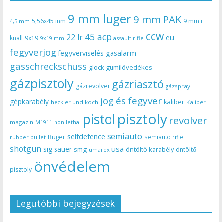
9 mm luger
9 mm PAK
5,56x45 mm
9 mm r
4,5 mm
ccw
45 acp
22 lr
eu
knall
9x19
9x19 mm
assault rifle
fegyverjog
gasalarm
fegyverviselés
gasschreckschuss
gumilövedékes
glock
gázpisztoly
gázriasztó
gázrevolver
gázspray
jog és fegyver
gépkarabély
kaliber
heckler und koch
Kaliber
pisztoly
pistol
revolver
magazin
non lethal
M1911
semiauto
selfdefence
Ruger
semiauto rifle
rubber bullet
shotgun
usa
sig sauer
smg
öntöltő karabély
öntöltő
umarex
önvédelem
pisztoly
Legutóbbi bejegyzések