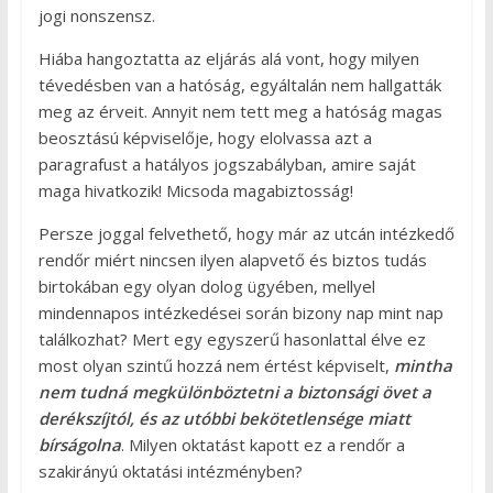
jogi nonszensz.
Hiába hangoztatta az eljárás alá vont, hogy milyen
tévedésben van a hatóság, egyáltalán nem hallgatták
meg az érveit. Annyit nem tett meg a hatóság magas
beosztású képviselője, hogy elolvassa azt a
paragrafust a hatályos jogszabályban, amire saját
maga hivatkozik! Micsoda magabiztosság!
Persze joggal felvethető, hogy már az utcán intézkedő
rendőr miért nincsen ilyen alapvető és biztos tudás
birtokában egy olyan dolog ügyében, mellyel
mindennapos intézkedései során bizony nap mint nap
találkozhat? Mert egy egyszerű hasonlattal élve ez
most olyan szintű hozzá nem értést képviselt,
mintha
nem tudná megkülönböztetni a biztonsági övet a
derékszíjtól, és az utóbbi bekötetlensége miatt
bírságolna
. Milyen oktatást kapott ez a rendőr a
szakirányú oktatási intézményben?