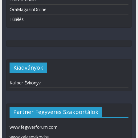
ÓraMagazinOnline
Túlélés
Kiadványok
Kaliber Évkönyv
Partner Fegyveres Szakportálok
www.fegyverforum.com
www.kalasnyikov.hu