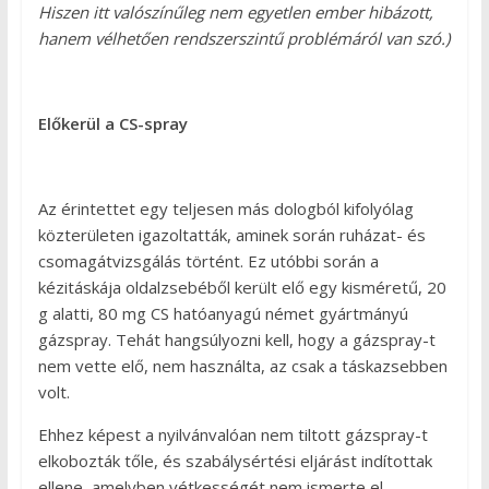
Hiszen itt valószínűleg nem egyetlen ember hibázott,
hanem vélhetően rendszerszintű problémáról van szó.)
Előkerül a CS-spray
Az érintettet egy teljesen más dologból kifolyólag
közterületen igazoltatták, aminek során ruházat- és
csomagátvizsgálás történt. Ez utóbbi során a
kézitáskája oldalzsebéből került elő egy kisméretű, 20
g alatti, 80 mg CS hatóanyagú német gyártmányú
gázspray. Tehát hangsúlyozni kell, hogy a gázspray-t
nem vette elő, nem használta, az csak a táskazsebben
volt.
Ehhez képest a nyilvánvalóan nem tiltott gázspray-t
elkobozták tőle, és szabálysértési eljárást indítottak
ellene, amelyben vétkességét nem ismerte el.