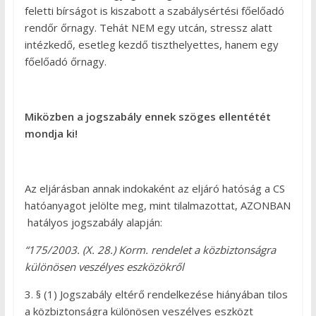
feletti bírságot is kiszabott a szabálysértési főelőadó
rendőr őrnagy. Tehát NEM egy utcán, stressz alatt
intézkedő, esetleg kezdő tiszthelyettes, hanem egy
főelőadó őrnagy.
Miközben a jogszabály ennek szöges ellentétét
mondja ki!
Az eljárásban annak indokaként az eljáró hatóság a CS
hatóanyagot jelölte meg, mint tilalmazottat, AZONBAN
hatályos jogszabály alapján:
“175/2003. (X. 28.) Korm. rendelet a közbiztonságra
különösen veszélyes eszközökről
3. § (1) Jogszabály eltérő rendelkezése hiányában tilos
a közbiztonságra különösen veszélyes eszközt