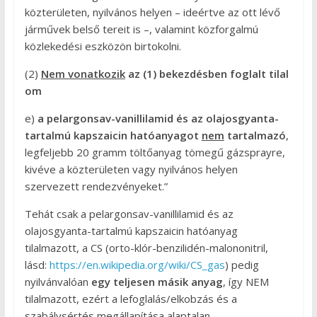
közterületen, nyilvános helyen – ideértve az ott lévő
járművek belső tereit is –, valamint közforgalmú
közlekedési eszközön birtokolni.
(2)
Nem vonatkozik
az (1) bekezdésben foglalt tilal
om
e)
a pelargonsav-vanillilamid és az olajosgyanta-
tartalmú kapszaicin hatóanyagot
nem
tartalmazó
,
legfeljebb 20 gramm töltőanyag tömegű gázsprayre,
kivéve a közterületen vagy nyilvános helyen
szervezett rendezvényeket.”
Tehát csak a pelargonsav-vanillilamid és az
olajosgyanta-tartalmú kapszaicin hatóanyag
tilalmazott, a CS (orto-klór-benzilidén-malononitril,
lásd:
https://en.wikipedia.org/wiki/CS_gas
) pedig
nyilvánvalóan
egy teljesen másik anyag
, így NEM
tilalmazott, ezért a lefoglalás/elkobzás és a
szabálysértés megállapítása alaptalan.