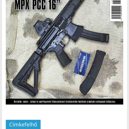
Címkefelhő