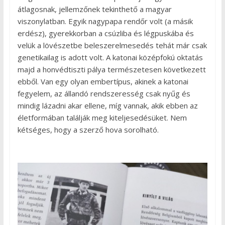
átlagosnak, jellemzőnek tekinthető a magyar
viszonylatban. Egyik nagypapa rendőr volt (a másik
erdész), gyerekkorban a csúzliba és légpuskába és
velük a lövészetbe beleszerelmesedés tehát már csak
genetikailag is adott volt. A katonai középfokú oktatás
majd a honvédtiszti pálya természetesen következett
ebből. Van egy olyan embertípus, akinek a katonai
fegyelem, az állandó rendszeresség csak nyűg és
mindig lázadni akar ellene, míg vannak, akik ebben az
életformában találják meg kiteljesedésüket. Nem
kétséges, hogy a szerző hova sorolható.