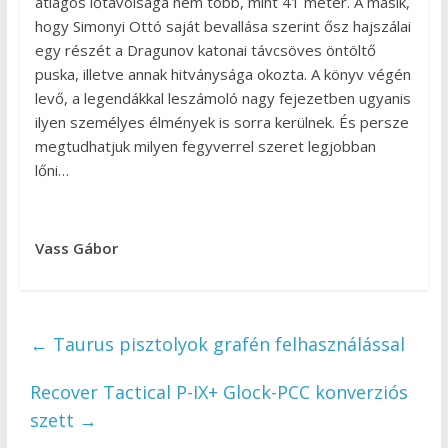
átlagos lőtávolsága nem több, mint 41 méter. A másik,
hogy Simonyi Ottó saját bevallása szerint ősz hajszálai
egy részét a Dragunov katonai távcsöves öntöltő
puska, illetve annak hitványsága okozta. A könyv végén
levő, a legendákkal leszámoló nagy fejezetben ugyanis
ilyen személyes élmények is sorra kerülnek. És persze
megtudhatjuk milyen fegyverrel szeret legjobban
lőni…
Vass Gábor
←
Taurus pisztolyok grafén felhasználással
Recover Tactical P-IX+ Glock-PCC konverziós
szett
→