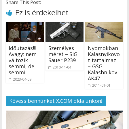
Share This Post:
Ez is érdekelhet
Időutazás!!!
Személyes
Nyomokban
Avagy: nem
méret – SIG
Kalasnyikovo
változik
Sauer P239
t tartalmaz
semmi, de
– GSG
2010-11-04
semmi.
Kalashnikov
AK47
2023-04-09
2011-01-01
Kövess bennünket X.COM oldalunkon!