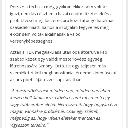
Persze a technika még gyakran ekkor sem volt az
igazi, nem kis részben a hazai rendőri fizetések és a
profi távcső meg lőszerek ára közt tátongó hatalmas
szakadék miatt. Sajnos a szolgálati fegyverek még
ekkor sem voltak alkalmasak a valódi
versenyképességhez.
Aztán a TEK megalakulása után oda átkerülve kap
szabad kezet egy valódi mesterlövész egység
létrehozására Simonyi Ottó. Itt egy teljesen más
szemléletet kell meghonosítania, érdemes idemásolni
az ars poeticáját ezzel kapcsolatban:
“A mesterlövésznek minden nap, minden percében
készen kell állnia arra a lövésre, ami megmenti egy
vagy több ember életét. Nem számít, hogy hogyan érzi
magát, vannak-e problémái. Csak egy számít,
mégpedig az, hogy vétlen életeket mentsen és
vigyázzon társaira.”