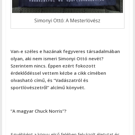
Simonyi Ottó: A Mesterlövész
Van-e széles e hazának fegyveres társadalmában
olyan, aki nem ismeri Simonyi Ottó nevét?
Szerintem nincs. Éppen ezért fokozott
érdeklődéssel vettem kézbe a cikk címében
olvasható című, és “Vadászatról és
sportlövészetről” alcímű könyvét.
“A magyar Chuck Norris”?
Egyébként a könyv első felében felvázolt életutat és