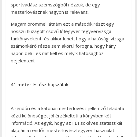
sportvadász szemszögből nézzük, de egy
mesterlövésznek nagyon is releváns.
Magam örömmel látnám ezt a második részt egy
hosszú huzagolt csövű lőfegyver fegyvervizsga
tankönyveként, és akkor lehet, hogy a hatósági vizsga
számonkérő része sem akörül forogna, hogy hány
napon belül és mit kell és melyik hatósághoz
bejelenteni.
41 méter és ősz hajszálak
A rendőri és a katonai mesterlövész jellemző feladata
közti különbséget jól érzékelteti a könyvben két
információ. Az egyik, hogy az FBI sokéves statisztikái
alapján a rendőri mesterlövészfegyver-használat