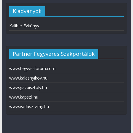
Kiadványok
Kaliber Évkönyv
Partner Fegyveres Szakportálok
www.fegyverforum.com
www.kalasnyikov.hu
www.gazpisztoly.hu
www.kapszli.hu
www.vadasz-vilag.hu