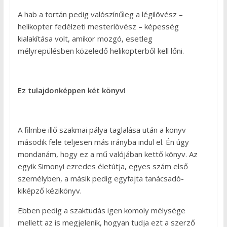
A hab a tortán pedig valószínűleg a légilövész –
helikopter fedélzeti mesterlövész – képesség
kialakítása volt, amikor mozgó, esetleg
mélyrepülésben közeledő helikopterből kell lőni.
Ez tulajdonképpen két könyv!
A filmbe illő szakmai pálya taglalása után a könyv
második fele teljesen más irányba indul el. Én úgy
mondanám, hogy ez a mű valójában kettő könyv. Az
egyik Simonyi ezredes életútja, egyes szám első
személyben, a másik pedig egyfajta tanácsadó-
kiképző kézikönyv.
Ebben pedig a szaktudás igen komoly mélysége
mellett az is megjelenik, hogyan tudja ezt a szerző