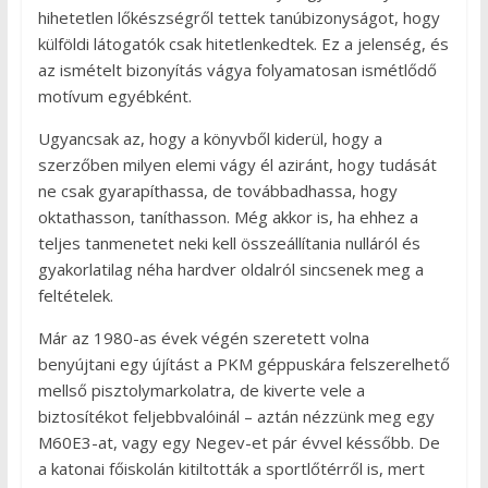
hihetetlen lőkészségről tettek tanúbizonyságot, hogy
külföldi látogatók csak hitetlenkedtek. Ez a jelenség, és
az ismételt bizonyítás vágya folyamatosan ismétlődő
motívum egyébként.
Ugyancsak az, hogy a könyvből kiderül, hogy a
szerzőben milyen elemi vágy él aziránt, hogy tudását
ne csak gyarapíthassa, de továbbadhassa, hogy
oktathasson, taníthasson. Még akkor is, ha ehhez a
teljes tanmenetet neki kell összeállítania nulláról és
gyakorlatilag néha hardver oldalról sincsenek meg a
feltételek.
Már az 1980-as évek végén szeretett volna
benyújtani egy újítást a PKM géppuskára felszerelhető
mellső pisztolymarkolatra, de kiverte vele a
biztosítékot feljebbvalóinál – aztán nézzünk meg egy
M60E3-at, vagy egy Negev-et pár évvel késsőbb. De
a katonai főiskolán kitiltották a sportlőtérről is, mert