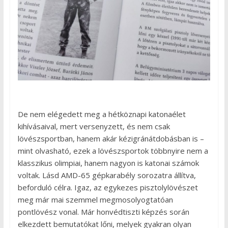
De nem elégedett meg a hétköznapi katonaélet
kihívásaival, mert versenyzett, és nem csak
lövészsportban, hanem akár kézigránátdobásban is –
mint olvasható, ezek a lövészsportok többnyire nem a
klasszikus olimpiai, hanem nagyon is katonai számok
voltak. Lásd AMD-65 gépkarabély sorozatra állítva,
beforduló célra. Igaz, az egykezes pisztolylövészet
meg már mai szemmel megmosolyogtatóan
pontlövész vonal. Már honvédtiszti képzés során
elkezdett bemutatókat lőni, melyek gyakran olyan