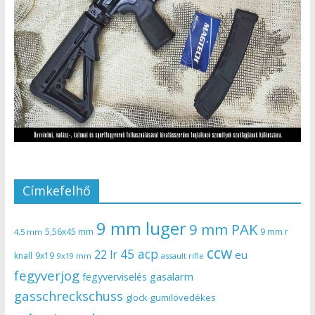
Címkefelhő
9 mm luger
9 mm PAK
5,56x45 mm
9 mm r
4,5 mm
ccw
45 acp
22 lr
eu
knall
9x19
9x19 mm
assault rifle
fegyverjog
gasalarm
fegyverviselés
gasschreckschuss
gumilövedékes
glock