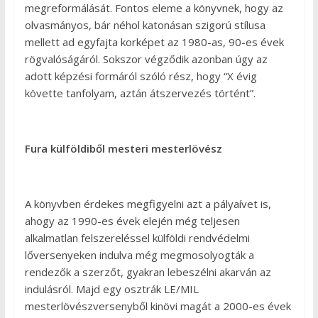
megreformálását. Fontos eleme a könyvnek, hogy az
olvasmányos, bár néhol katonásan szigorú stílusa
mellett ad egyfajta korképet az 1980-as, 90-es évek
rögvalóságáról. Sokszor végződik azonban úgy az
adott képzési formáról szóló rész, hogy “X évig
követte tanfolyam, aztán átszervezés történt”.
Fura külföldiből mesteri mesterlövész
A könyvben érdekes megfigyelni azt a pályaívet is,
ahogy az 1990-es évek elején még teljesen
alkalmatlan felszereléssel külföldi rendvédelmi
lőversenyeken indulva még megmosolyogták a
rendezők a szerzőt, gyakran lebeszélni akarván az
indulásról. Majd egy osztrák LE/MIL
mesterlövészversenyből kinövi magát a 2000-es évek