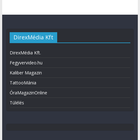
DirexMédia Kft
DirexMédia Kft.
Fegyvervideo.hu
Kaliber Magazin
TattooMánia
ÓraMagazinOnline
Túlélés