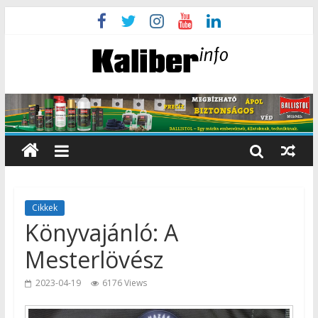
Cikkek
Könyvajánló: A
Mesterlövész
2023-04-19
6176 Views