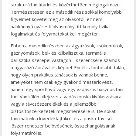
strukturáltan átadni és közérthetően megfogalmazni.
Természetesen ez a második rész sokkal komolyabb
figyelmet követel meg az olvasótól, ez nem
habkönnyű nyáresti olvasmány, itt komoly fizikai
fogalmakat és folyamatokat kell megérteni.
Ebben a második részben az ágyazások, csőkontúrok,
gáznyomások, bel- és külballisztika, terminális
ballisztika szerepel vastagon – szerencsére számos
magyarázó ábrával és képpel. Ennél is fontosabb talán,
hogy olyan praktikus tanácsok is vannak benne,
amelyeket nem csak egy gyakorló mesterlövész,
hanem egy sportlövő vagy egy vadász is hasznosítani
tud. Van külön alfejezet a vadászpuska kiválasztására,
vagy a távcsőszerelékek és a jellemzőbb
biztosítószerkezetek megismerésére is. De sokat
tanulhatunk a lövedékfajtákról és a puska-távcső-
lőszer rendszer belövésének, összehangolásának
folyamatáról is.