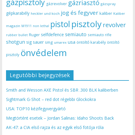
gázpisztoly
gázriasztó
gázrevolver
gázspray
jog és fegyver
gépkarabély
kaliber
heckler und koch
Kaliber
pisztoly
pistol
revolver
magazin
non lethal
M1911
semiauto
selfdefence
Ruger
semiauto rifle
rubber bullet
shotgun
usa
sig sauer
smg
öntöltő karabély
öntöltő
umarex
önvédelem
pisztoly
Legutóbbi bejegyzések
Smith and Wesson AXE Pistol és SBR .300 BLK kaliberben
Sightmark G-Shot – red dot régebbi Glockokra
USA: TOP10 kézifegyvergyártó
Megtörtént esetek – Jordan Salinas: Idaho Shoots Back
AK-47: a CIA első rajza és az egyik első fotója róla