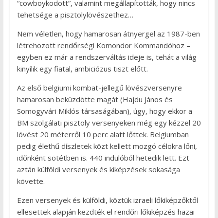
“cowboykodott”, valamint megállapították, hogy nincs
tehetsége a pisztolylövészethez…
Nem véletlen, hogy hamarosan átnyergel az 1987-ben
létrehozott rendőrségi Komondor Kommandóhoz –
egyben ez már a rendszerváltás ideje is, tehát a világ
kinyílik egy fiatal, ambiciózus tiszt előtt.
Az első belgiumi kombat-jellegű lövészversenyre
hamarosan beküzdötte magát (Hajdu János és
Somogyvári Miklós társaságában), úgy, hogy ekkor a
BM szolgálati pisztoly versenyeken még egy kézzel 20
lövést 20 méterről 10 perc alatt lőttek. Belgiumban
pedig élethű díszletek közt kellett mozgó célokra lőni,
időnként sötétben is. 440 indulóból hetedik lett. Ezt
aztán külföldi versenyek és kiképzések sokasága
követte.
Ezen versenyek és külföldi, köztük izraeli lőkiképzőktől
ellesettek alapján kezdték el rendőri lőkiképzés hazai