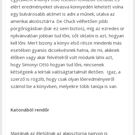
elért eredményeket olvasva könnyedén lehetett volna
egy bulvárosabb alcímet is adni a műnek, utalva az
amerikai akciósztárra. De Chuck vélhetően jobb
pörgőrúgásban (bár ez sem biztos), míg az ezredes úr
nyilvánvalóan jobban tud lőni, sőt oktatni is azt, hogyan
kell lőni. Mert bizony a könyv első része mindenki más
esetében gyanús dicsekvésnek hatna, de mi, akiknek
élőben vagy akár felvételről volt módunk látni azt,
hogy Simonyi Ottó hogyan tud lőni, nincsenek
kétségeink a leírtak valóságtartalmát illetően. Igaz, a
szerző is rögzíti, hogy csak olyan lőeredményeiről
számol be a könyvben, melyekre több tanúja is van.
Katonából rendőr
Magának az életútnak az alapsztorija nagyon is