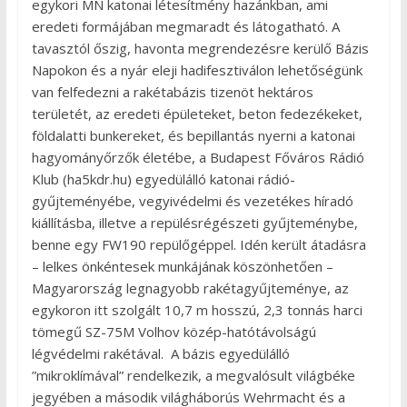
egykori MN katonai létesítmény hazánkban, ami
eredeti formájában megmaradt és látogatható. A
tavasztól őszig, havonta megrendezésre kerülő Bázis
Napokon és a nyár eleji hadifesztiválon lehetőségünk
van felfedezni a rakétabázis tizenöt hektáros
területét, az eredeti épületeket, beton fedezékeket,
földalatti bunkereket, és bepillantás nyerni a katonai
hagyományőrzők életébe, a Budapest Főváros Rádió
Klub (ha5kdr.hu) egyedülálló katonai rádió-
gyűjteményébe, vegyivédelmi és vezetékes híradó
kiállításba, illetve a repülésrégészeti gyűjteménybe,
benne egy FW190 repülőgéppel. Idén került átadásra
– lelkes önkéntesek munkájának köszönhetően –
Magyarország legnagyobb rakétagyűjteménye, az
egykoron itt szolgált 10,7 m hosszú, 2,3 tonnás harci
tömegű SZ-75M Volhov közép-hatótávolságú
légvédelmi rakétával. A bázis egyedülálló
”mikroklímával” rendelkezik, a megvalósult világbéke
jegyében a második világháborús Wehrmacht és a