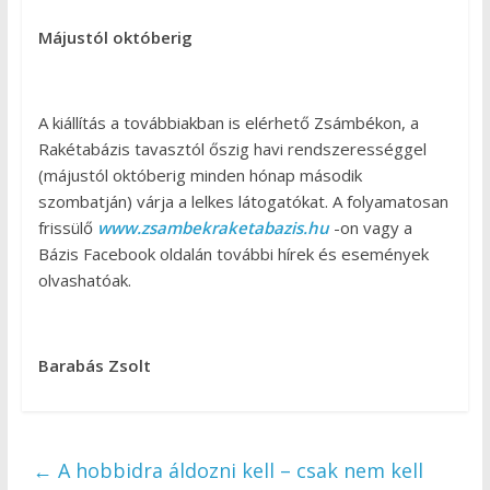
Májustól októberig
A kiállítás a továbbiakban is elérhető Zsámbékon, a
Rakétabázis tavasztól őszig havi rendszerességgel
(májustól októberig minden hónap második
szombatján) várja a lelkes látogatókat. A folyamatosan
frissülő
www.zsambekraketabazis.hu
-on vagy a
Bázis Facebook oldalán további hírek és események
olvashatóak.
Barabás Zsolt
←
A hobbidra áldozni kell – csak nem kell