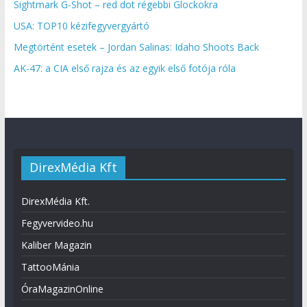
Sightmark G-Shot – red dot régebbi Glockokra
USA: TOP10 kézifegyvergyártó
Megtörtént esetek – Jordan Salinas: Idaho Shoots Back
AK-47: a CIA első rajza és az egyik első fotója róla
DirexMédia Kft
DirexMédia Kft.
Fegyvervideo.hu
Kaliber Magazin
TattooMánia
ÓraMagazinOnline