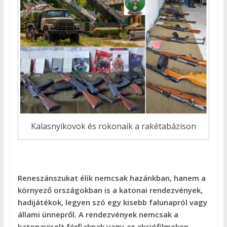
Kalasnyikovok és rokonaik a rakétabázison
Reneszánszukat élik nemcsak hazánkban, hanem a
környező országokban is a katonai rendezvények,
hadijátékok, legyen szó egy kisebb falunapról vagy
állami ünnepről. A rendezvények nemcsak a
katonaviselt férfiaknak vagy az akciófilmeken,