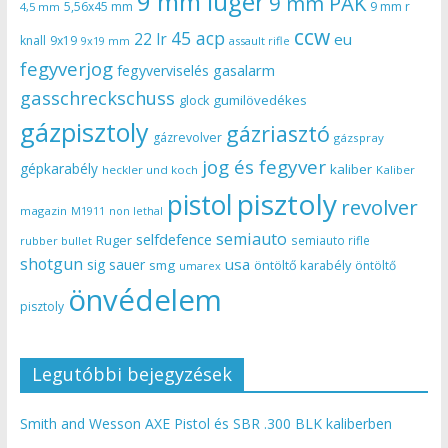
9 mm luger
9 mm PAK
5,56x45 mm
9 mm r
4,5 mm
ccw
45 acp
22 lr
eu
knall
9x19
9x19 mm
assault rifle
fegyverjog
gasalarm
fegyverviselés
gasschreckschuss
gumilövedékes
glock
gázpisztoly
gázriasztó
gázrevolver
gázspray
jog és fegyver
gépkarabély
kaliber
heckler und koch
Kaliber
pisztoly
pistol
revolver
magazin
non lethal
M1911
semiauto
selfdefence
Ruger
semiauto rifle
rubber bullet
shotgun
usa
sig sauer
smg
öntöltő karabély
öntöltő
umarex
önvédelem
pisztoly
Legutóbbi bejegyzések
Smith and Wesson AXE Pistol és SBR .300 BLK kaliberben