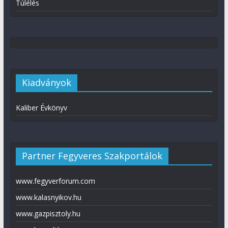
Túlélés
Kiadványok
Kaliber Évkönyv
Partner Fegyveres Szakportálok
www.fegyverforum.com
www.kalasnyikov.hu
www.gazpisztoly.hu