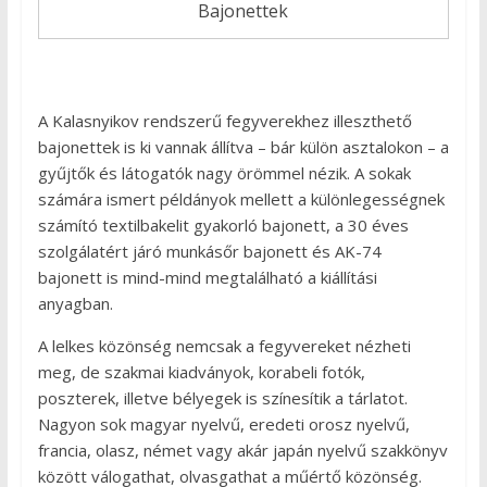
Bajonettek
A Kalasnyikov rendszerű fegyverekhez illeszthető
bajonettek is ki vannak állítva – bár külön asztalokon – a
gyűjtők és látogatók nagy örömmel nézik. A sokak
számára ismert példányok mellett a különlegességnek
számító textilbakelit gyakorló bajonett, a 30 éves
szolgálatért járó munkásőr bajonett és AK-74
bajonett is mind-mind megtalálható a kiállítási
anyagban.
A lelkes közönség nemcsak a fegyvereket nézheti
meg, de szakmai kiadványok, korabeli fotók,
poszterek, illetve bélyegek is színesítik a tárlatot.
Nagyon sok magyar nyelvű, eredeti orosz nyelvű,
francia, olasz, német vagy akár japán nyelvű szakkönyv
között válogathat, olvasgathat a műértő közönség.