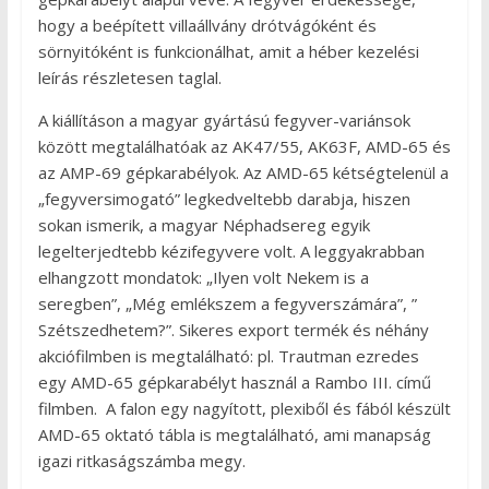
hogy a beépített villaállvány drótvágóként és
sörnyitóként is funkcionálhat, amit a héber kezelési
leírás részletesen taglal.
A kiállításon a magyar gyártású fegyver-variánsok
között megtalálhatóak az AK47/55, AK63F, AMD-65 és
az AMP-69 gépkarabélyok. Az AMD-65 kétségtelenül a
„fegyversimogató” legkedveltebb darabja, hiszen
sokan ismerik, a magyar Néphadsereg egyik
legelterjedtebb kézifegyvere volt. A leggyakrabban
elhangzott mondatok: „Ilyen volt Nekem is a
seregben”, „Még emlékszem a fegyverszámára”, ”
Szétszedhetem?”. Sikeres export termék és néhány
akciófilmben is megtalálható: pl. Trautman ezredes
egy AMD-65 gépkarabélyt használ a Rambo III. című
filmben. A falon egy nagyított, plexiből és fából készült
AMD-65 oktató tábla is megtalálható, ami manapság
igazi ritkaságszámba megy.