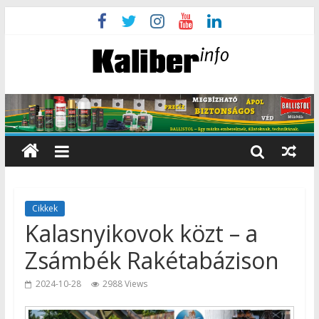
Cikkek
Kalasnyikovok közt – a
Zsámbék Rakétabázison
2024-10-28
2988 Views