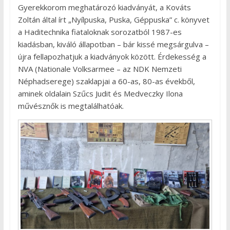
Gyerekkorom meghatározó kiadványát, a Kováts
Zoltán által írt „Nyílpuska, Puska, Géppuska” c. könyvet
a Haditechnika fiataloknak sorozatból 1987-es
kiadásban, kiváló állapotban – bár kissé megsárgulva –
újra fellapozhatjuk a kiadványok között. Érdekesség a
NVA (Nationale Volksarmee – az NDK Nemzeti
Néphadserege) szaklapjai a 60-as, 80-as évekből,
aminek oldalain Szűcs Judit és Medveczky Ilona
művésznők is megtalálhatóak.