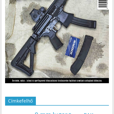
Címkefelhő