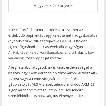
Fegyverek és könyvek
1:35 méretű diorámákon keresztül nyerhet az
érdeklődő bepillantást egy keletnémet hadgyakorlatba
(gyerekkorunk PIKO tankjával és a PGH Effelder
„gumi” figuráiból, a 80-as évekből) vagy Afganisztáni-,
Afrikai, közel-keleti konfliktusokba, ahol a Kalasnyikov
variánsok főszerepet játszottak.
A legfiatalabb látogatóknak is kínált érdekességet a
kiállítás: egy 1400 darabos építőkockákból kirakott AK-
47-est vagy a Lemezárugyár elemes játék
géppisztolyát (4,5 V-s zsebtelepről működő AKM-63-
s gépkarabélyt mintázó játék), ami sok felnőtt
szemlélődőben is nosztalgikus élményeket kelt.