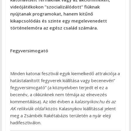
videójátékokon ”szocializálódott” fiúknak
nyújtanak programokat, hanem kitűnő
kikapcsolódás és szinte egy megelevenedett
történelemóra az egész család számára.
Fegyversimogató
Minden katonai fesztivál egyik kiemelkedő attrakciója a
hatástalanított fegyverek kiállítása vagy becenevén”
fegyversimogató” (a köznyelvben terjedt el ez a
becenév, a cikkünknek nem témája az elnevezés
kommentálása). Az idei évben a
kalasnyikov.hu és az
AK relikviák oldal
közös Kalasnyikov kiállítással jelent
meg a Zsámbék Rakétabázis területén a nyár eleji
hadifesztiválon.