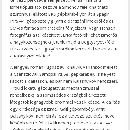
tervező párosával fémjelzett, M1891 mintájú
ismétlőpuskától kezdve a Simonov féle kihajtható
szuronnyal ellátott SKS gépkarabélyon át a Spagin
PPS-41 géppisztolyig (ami a partizánfilmekből és az
56’-os forradalom arcaként fémjelzett, Vagn Hansen
fotográfus által készített „Erika fotóról” lehet ismerős
a nagyközönségnek) jutunk, majd a Degtyaryov-féle
DP-28-s és RPD golyószórókon keresztül vezet az út
a Kalasnyikovok felé.
A lengyel, román, jugoszláv, kínai AK variánsok mellett
a Csehszlovák Samopal Vz.58 gépkarabély is helyett
kapott a kiállításon, és bár nem Kalasnyikov rendszerű
(rövid löketű gázdugattyús mechanizmussal
rendelkezik), a szomszédos országból érkezett
látogatók legnagyobb örömmel veszik kézbe. A kiállítás
egyik ritkasága az izraeli Galil gépkarabély, amit
Balasnyikov (nem elírás, ez a tervező születési neve,
később vette fel a Galili nevet) tervezett, az AK-47
gépkarabélyt alapul véve. A fegyver érdekessége,