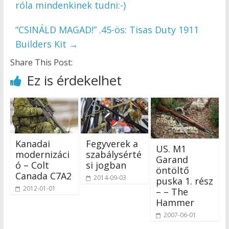
róla mindenkinek tudni:-)
“CSINÁLD MAGAD!” .45-ös: Tisas Duty 1911
Builders Kit
→
Share This Post:
Ez is érdekelhet
Kanadai
Fegyverek a
US. M1
modernizáci
szabálysérté
Garand
ó – Colt
si jogban
öntöltő
Canada C7A2
2014-09-03
puska 1. rész
2012-01-01
– – The
Hammer
2007-06-01