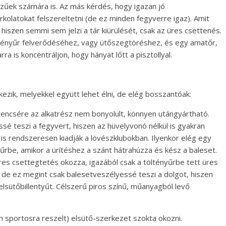
ezűek számára is. Az más kérdés, hogy igazan jó
olatokat felszereltetni (de ez minden fegyverre igaz). Amit
hiszen semmi sem jelzi a tár kiürülését, csak az üres csettenés.
ltényűr felverődéséhez, vagy ütőszegtöréshez, és egy amatőr,
a is koncentráljon, hogy hányat lőtt a pisztollyal.
ezik, melyekkel együtt lehet élni, de elég bosszantóak:
rencsére az alkatrész nem bonyolult, könnyen utángyártható.
sé teszi a fegyvert, hiszen az hüvelyvonó nélkül is gyakran
 is rendszeresen kiadják a lövészklubokban. Ilyenkor elég egy
yűrbe, amikor a ürítéshez a szánt hátrahúzza és kész a baleset.
res csettegtetés okozza, igazából csak a töltényűrbe tett üres
), de ez megint csak balesetveszélyessé teszi a dolgot, hiszen
lsütőbillentyűt. Célszerű piros színű, műanyagból levő
n sportosra reszelt) elsütő-szerkezet szokta okozni.