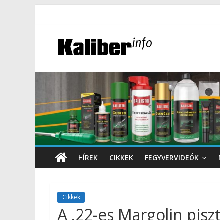
HÍREK
CIKKEK
FEGYVERVIDEÓK
Cikkek
A .22-es Margolin piszt