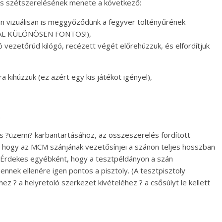
ges szétszerelésének menete a következő:
tán vizuálisan is meggyőződünk a fegyver töltényűrének
NÁL KÜLÖNÖSEN FONTOS!),
gó vezetőrúd kilógó, recézett végét előrehúzzuk, és elfordítjuk
ra kihúzzuk (ez azért egy kis játékot igényel),
.
 ?üzemi? karbantartásához, az összeszerelés fordított
, hogy az MCM szánjának vezetősínjei a szánon teljes hosszban
. Érdekes egyébként, hogy a tesztpéldányon a szán
 ennek ellenére igen pontos a pisztoly. (A tesztpisztoly
 ? a helyretoló szerkezet kivételéhez ? a csősúlyt le kellett