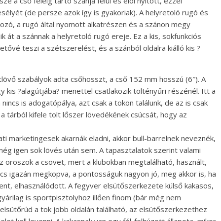
a cső feléig tartó szánja felül és elöl nyitott, ezzel
élyét (de persze azok így is gyakoriak). A helyretoló rugó és
akozó, a rugó által nyomott alkatrészen és a szánon megy
 át a szánnak a helyretoló rugó ereje. Ez a kis, sokfunkciós
tővé teszi a szétszerelést, és a szánból oldalra kiálló kis ?
ntlövő szabályok adta csőhosszt, a cső 152 mm hosszú (6″). A
 kis ?alagútjába? menettel csatlakozik töltényűri részénél. Itt a
ncs is adogatópálya, azt csak a tokon találunk, de az is csak
 tárból kifele tolt lőszer lövedékének csúcsát, hogy az
ti marketingesek akarnák eladni, akkor bull-barrelnek neveznék,
ég igen sok lövés után sem. A tapasztalatok szerint valami
z oroszok a csövet, mert a klubokban megtalálható, használt,
cs igazán megkopva, a pontosságuk nagyon jó, meg akkor is, ha
nt, elhasználódott. A fegyver elsütőszerkezete külső kakasos,
gyárilag is sportpisztolyhoz illően finom (bár még nem
lsütőrúd a tok jobb oldalán található, az elsütőszerkezethez