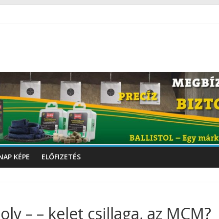
NAP KÉPE
ELŐFIZETÉS
oly – – kelet csillaga, az MCM?