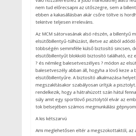
való hozzáféréshez a jobb markolathéj alatti fede
nem tud előrecsapni az ütőszegre, sem a billen
ebben a kakasállásban akár csőre töltve is hordh
tekintve teljesen irreleváns.
Az MCM sátorvasának alsó részén, a billentyű mö
elsütőbillentyű-túlhúzást, illetve az abból adó
többségén semmiféle külső biztosító sincsen, d
elsütőbillentyűt blokkoló biztosító található, e
? és némileg balesetveszélyes ? módon az elsütőb
balesetveszély abban áll, hogyha a lövő keze a bi
elsütőbillentyűre. A biztosító alkalmazása hely
megszakításakor szabályosan ürítjük a pisztolyt. 
rendelkezik, hogy a hátrahúzott szán hátul fenn
súly amit egy sportlövő pisztolytól elvár az em
tok belsejében számos megmunkálási gépnyom 
A kis kétszarvú
Ami meglehetősen eltér a megszokottaktól, az 