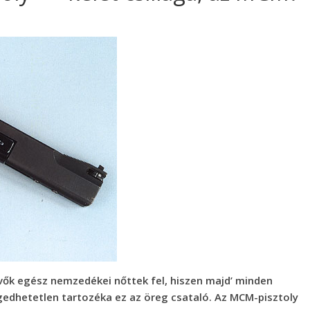
övők egész nemzedékei nőttek fel, hiszen majd’ minden
gedhetetlen tartozéka ez az öreg csataló. Az MCM-pisztoly