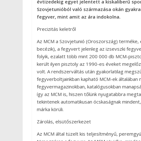
évtizedekig egyet jelentett a kiskaliberű sp
Szovjetunióból való származása okán gyakran
fegyver, mint amit az ára indokolna.
Precizitás keletről
Az MCM a Szovjetunió (Oroszország) terméke, e
becézik), a fegyvert jelenleg az izsevszki fegyve
folyik, ezalatt több mint 200 000 db MCM-pisz
került ilyen pisztoly az 1990-es éveket megel
volt. A rendszerváltás után gyakorlatilag megsz
fegyverboltjainkban kapható MCM-ek általában 
fegyvermagazinokban, katalógusokban manapság 
így az MCM is, hiszen tőlünk nyugatabbra megtan
tekintenek automatikusan ócskaságnak mindent, 
márka körüli.
Zárolás, elsütőszerkezet
Az MCM által tüzelt kis teljesítményű, peremgy