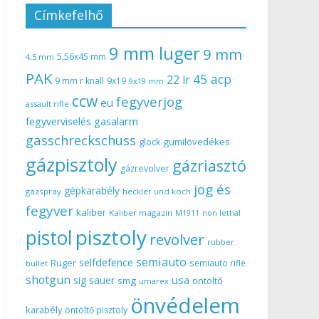
Címkefelhő
9 mm luger
9 mm
5,56x45 mm
4,5 mm
PAK
45 acp
22 lr
9 mm r knall
9x19
9x19 mm
ccw
fegyverjog
eu
assault rifle
gasalarm
fegyverviselés
gasschreckschuss
gumilövedékes
glock
gázpisztoly
gázriasztó
gázrevolver
jog és
gépkarabély
gázspray
heckler und koch
fegyver
kaliber
Kaliber magazin
non lethal
M1911
pisztoly
pistol
revolver
rubber
semiauto
selfdefence
Ruger
semiauto rifle
bullet
shotgun
usa
sig sauer
smg
öntöltő
umarex
önvédelem
karabély
öntöltő pisztoly