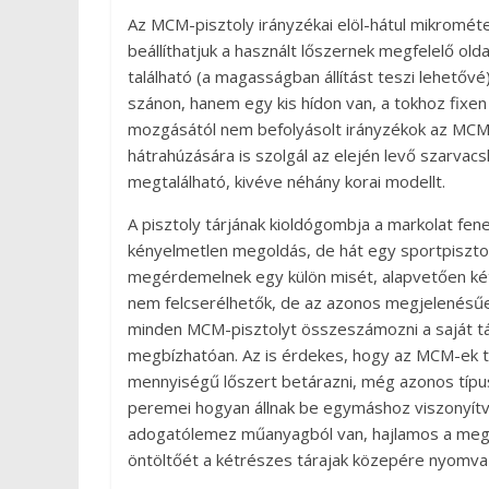
Az MCM-pisztoly irányzékai elöl-hátul mikrométe
beállíthatjuk a használt lőszernek megfelelő o
található (a magasságban állítást teszi lehetővé
szánon, hanem egy kis hídon van, a tokhoz fixen r
mozgásától nem befolyásolt irányzékok az MCM po
hátrahúzására is szolgál az elején levő szarvac
megtalálható, kivéve néhány korai modellt.
A pisztoly tárjának kioldógombja a markolat fen
kényelmetlen megoldás, de hát egy sportpisztol
megérdemelnek egy külön misét, alapvetően kétf
nem felcserélhetők, de az azonos megjelenésű
minden MCM-pisztolyt összeszámozni a saját t
megbízhatóan. Az is érdekes, hogy az MCM-ek t
mennyiségű lőszert betárazni, még azonos típu
peremei hogyan állnak be egymáshoz viszonyítva
adogatólemez műanyagból van, hajlamos a megko
öntöltőét a kétrészes tárajak közepére nyomva 