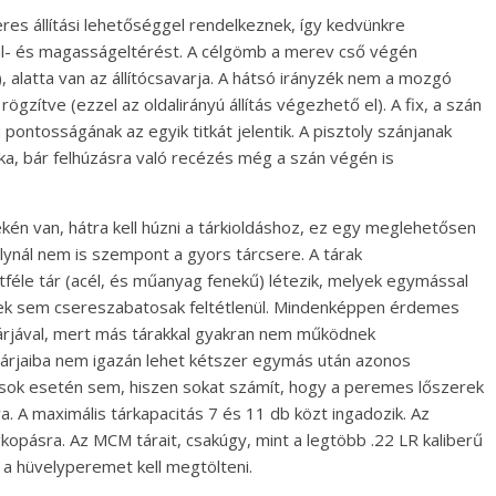
res állítási lehetőséggel rendelkeznek, így kedvünkre
ldal- és magasságeltérést. A célgömb a merev cső végén
), alatta van az állítócsavarja. A hátsó irányzék nem a mozgó
ögzítve (ezzel az oldalirányú állítás végezhető el). A fix, a szán
ntosságának az egyik titkát jelentik. A pisztoly szánjanak
ska, bár felhúzásra való recézés még a szán végén is
ekén van, hátra kell húzni a tárkioldáshoz, ez egy meglehetősen
ynál nem is szempont a gyors tárcsere. A tárak
éle tár (acél, és műanyag fenekű) létezik, melyek egymással
ek sem csereszabatosak feltétlenül. Mindenképpen érdemes
árjával, mert más tárakkal gyakran nem működnek
árjaiba nem igazán lehet kétszer egymás után azonos
sok esetén sem, hiszen sokat számít, hogy a peremes lőszerek
. A maximális tárkapacitás 7 és 11 db közt ingadozik. Az
pásra. Az MCM tárait, csakúgy, mint a legtöbb .22 LR kaliberű
a hüvelyperemet kell megtölteni.