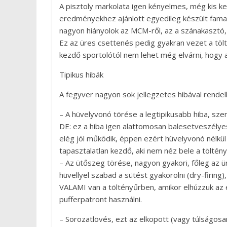
A pisztoly markolata igen kényelmes, még kis k
eredményekhez ajánlott egyedileg készült famark
nagyon hiányolok az MCM-ről, az a szánakasztó, 
Ez az üres csettenés pedig gyakran vezet a tö
kezdő sportolótól nem lehet még elvárni, hogy arr
Tipikus hibák
A fegyver nagyon sok jellegzetes hibával rendelk
– A hüvelyvonó törése a legtipikusabb hiba, sze
DE: ez a hiba igen alattomosan balesetveszélyes
elég jól működik, éppen ezért hüvelyvonó nélkül
tapasztalatlan kezdő, aki nem néz bele a töltén
– Az ütőszeg törése, nagyon gyakori, főleg az ü
hüvellyel szabad a sütést gyakorolni (dry-firing
VALAMI van a töltényűrben, amikor elhúzzuk az e
pufferpatront használni.
– Sorozatlövés, ezt az elkopott (vagy túlságosa