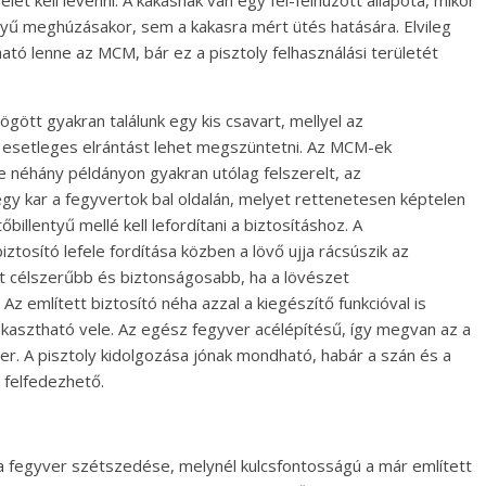
let kell levenni. A kakasnak van egy fél-felhúzott állapota, mikor
tyű meghúzásakor, sem a kakasra mért ütés hatására. Elvileg
ató lenne az MCM, bár ez a pisztoly felhasználási területét
gött gyakran találunk egy kis csavart, mellyel az
dó esetleges elrántást lehet megszüntetni. Az MCM-ek
e néhány példányon gyakran utólag felszerelt, az
z egy kar a fegyvertok bal oldalán, melyet rettenetesen képtelen
illentyű mellé kell lefordítani a biztosításhoz. A
ztosító lefele fordítása közben a lövő ujja rácsúszik az
ett célszerűbb és biztonságosabb, ha a lövészet
Az említett biztosító néha azzal a kiegészítő funkcióval is
akasztható vele. Az egész fegyver acélépítésű, így megvan az a
ber. A pisztoly kidolgozása jónak mondható, habár a szán és a
felfedezhető.
a fegyver szétszedése, melynél kulcsfontosságú a már említett