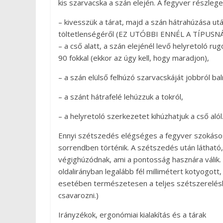
kis szarvacska a szán elején. A fegyver részle
– kivesszük a tárat, majd a szán hátrahúzása u
töltetlenségéről (EZ UTÓBBI ENNÉL A TÍPUS
– a cső alatt, a szán elejénél levő helyretoló ru
90 fokkal (ekkor az úgy kell, hogy maradjon),
– a szán elülső felhúzó szarvacskáját jobbról bal
– a szánt hátrafelé lehúzzuk a tokról,
– a helyretoló szerkezetet kihúzhatjuk a cső alól
Ennyi szétszedés elégséges a fegyver szokásos
sorrendben történik. A szétszedés után látható
végighúzódnak, ami a pontosság hasznára válik
oldalirányban legalább fél millimétert kotyogott,
esetében természetesen a teljes szétszereléshez
csavarozni.)
Irányzékok, ergonómiai kialakítás és a tárak