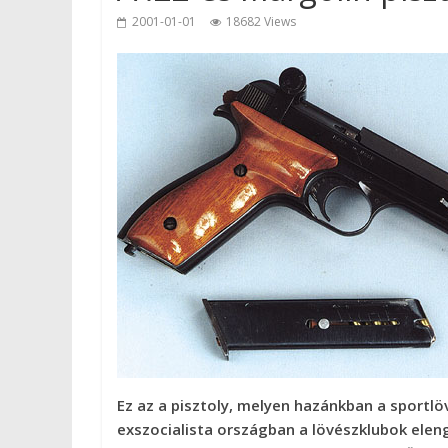
2001-01-01
18682 Views
Ez az a pisztoly, melyen hazánkban a sportl
exszocialista országban a lövészklubok elen