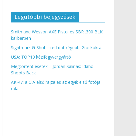
Legutóbbi bejegyzések
Smith and Wesson AXE Pistol és SBR .300 BLK
kaliberben
Sightmark G-Shot – red dot régebbi Glockokra
USA: TOP10 kézifegyvergyártó
Megtörtént esetek – Jordan Salinas: Idaho
Shoots Back
AK-47: a CIA első rajza és az egyik első fotója
róla