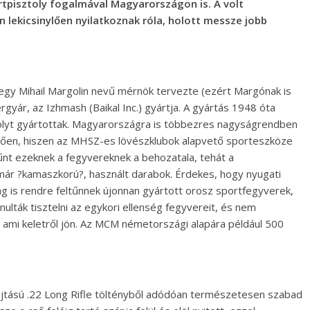
ortpisztoly fogalmával Magyarországon is. A volt
 lekicsinylően nyilatkoznak róla, holott messze jobb
gy Mihail Margolin nevű mérnök tervezte (ezért Margónak is
rgyár, az Izhmash (Baikal Inc.) gyártja. A gyártás 1948 óta
tolyt gyártottak. Magyarországra is többezres nagyságrendben
őzően, hiszen az MHSZ-es lövészklubok alapvető sporteszköze
űnt ezeknek a fegyvereknek a behozatala, tehát a
már ?kamaszkorú?, használt darabok. Érdekes, hogy nyugati
is rendre feltűnnek újonnan gyártott orosz sportfegyverek,
ulták tisztelni az egykori ellenség fegyvereit, és nem
ami keletről jön. Az MCM németországi alapára például 500
újtású .22 Long Rifle töltényből adódóan természetesen szabad