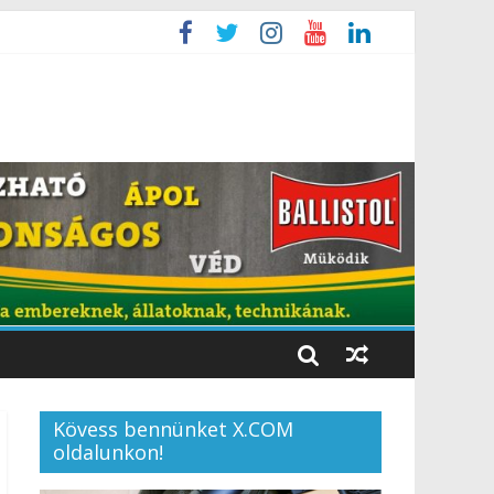
Kövess bennünket X.COM
oldalunkon!