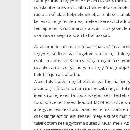
tömegzáras a fegyver. Az MCM rövidke, mindössze 
csökkentve a kivetési hibák bekövetkezésének es
rúdja a cső alatt helyezkedik el, az ehhez csatl
keresztül egy fémlemez, melyen keresztül adódik
fémlap ezen kívül határolja a szán mozgását, lehe
szarvaival? segíti a szán hátrahúzását.
Az alapmodellnél maximálisan kihasználják a po
fegyvercső fixen van rögzítve a tokban, a tok egy
csőfal mindössze 3 mm vastag, magán a csövön ni
rövidke, arra szolgál, hogy mintegy ?megdobja? a
beletaláljon a csőfarba.
A pisztoly csöve meglehetősen vastag, ha nyuga
a vastag cső tartós, nem melegszik nagyon fel m
igen különlegesen tartós anyagból készítették a
több százezer lövést leadott MCM-ek csöve sin
a fegyver összes többi alkatrésze már tönkreme
csak single action elsütéssel, mely elsütés már 
találkoztam két egyforma sütésű MCM-mel). Az e