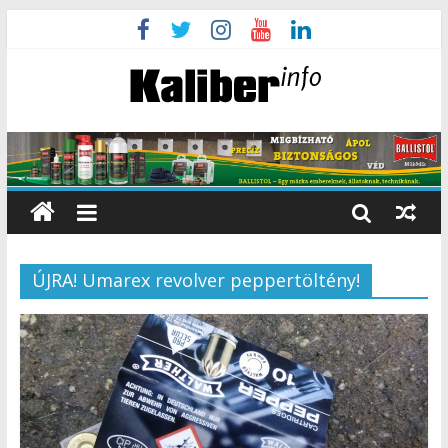
ÚJRA! Umarex revolver peppertöltény!