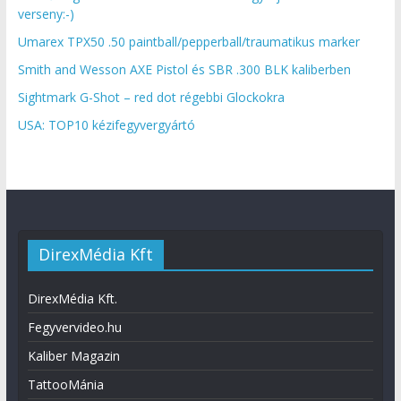
verseny:-)
Umarex TPX50 .50 paintball/pepperball/traumatikus marker
Smith and Wesson AXE Pistol és SBR .300 BLK kaliberben
Sightmark G-Shot – red dot régebbi Glockokra
USA: TOP10 kézifegyvergyártó
DirexMédia Kft
DirexMédia Kft.
Fegyvervideo.hu
Kaliber Magazin
TattooMánia