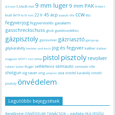
9 mm luger
9 mm PAK
5,56x45 mm
9 mm r
4,5 mm
ccw
45 acp
22 lr
eu
knall
9x19
9x19 mm
assault rifle
fegyverjog
gasalarm
fegyverviselés
gasschreckschuss
gumilövedékes
glock
gázpisztoly
gázriasztó
gázrevolver
gázspray
jog és fegyver
gépkarabély
kaliber
heckler und koch
Kaliber
pisztoly
pistol
revolver
magazin
non lethal
M1911
semiauto
selfdefence
Ruger
semiauto rifle
rubber bullet
shotgun
usa
sig sauer
smg
öntöltő karabély
öntöltő
umarex
önvédelem
pisztoly
Legutóbbi bejegyzések
Rendőrségi ÖNVÉDELMI TANÁCSOK – egyfajta HÜLYESÉGI