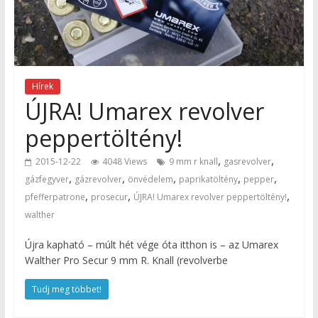
Hírek
ÚJRA! Umarex revolver
peppertöltény!
,
,
2015-12-22
4048 Views
9 mm r knall
gasrevolver
,
,
,
,
,
gázfegyver
gázrevolver
önvédelem
paprikatöltény
pepper
,
,
,
pfefferpatrone
prosecur
ÚJRA! Umarex revolver peppertöltény!
walther
Újra kapható – múlt hét vége óta itthon is – az Umarex
Walther Pro Secur 9 mm R. Knall (revolverbe
Tudj meg többet!