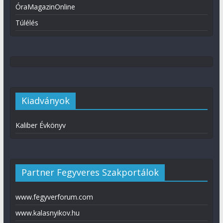
ÓraMagazinOnline
Túlélés
Kiadványok
Kaliber Évkönyv
Partner Fegyveres Szakportálok
www.fegyverforum.com
www.kalasnyikov.hu