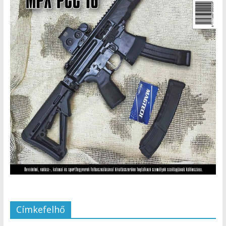
Címkefelhő