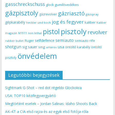
gasschreckschuss
gumilövedékes
glock
gázpisztoly
gázriasztó
gázrevolver
gázspray
jog és fegyver
gépkarabély
kaliber
heckler und koch
Kaliber
pisztoly
pistol
revolver
magazin
non lethal
M1911
semiauto
selfdefence
Ruger
semiauto rifle
rubber bullet
shotgun
usa
sig sauer
smg
öntöltő karabély
öntöltő
umarex
önvédelem
pisztoly
Legutóbbi bejegyzések
Sightmark G-Shot – red dot régebbi Glockokra
USA: TOP10 kézifegyvergyártó
Megtörtént esetek – Jordan Salinas: Idaho Shoots Back
AK-47: a CIA első rajza és az egyik első fotója róla