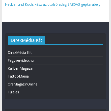
Heckler und Koch: kész az utolsó adag SA80A3 gépkarabély
DirexMédia Kft
DirexMédia Kft.
Fegyvervideo.hu
Kaliber Magazin
TattooMánia
ÓraMagazinOnline
Túlélés