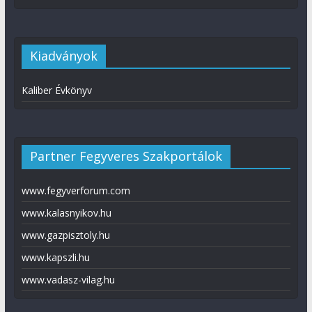
Kiadványok
Kaliber Évkönyv
Partner Fegyveres Szakportálok
www.fegyverforum.com
www.kalasnyikov.hu
www.gazpisztoly.hu
www.kapszli.hu
www.vadasz-vilag.hu