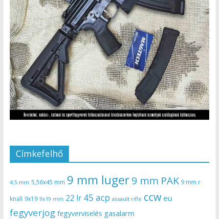
Címkefelhő
9 mm luger
9 mm PAK
5,56x45 mm
9 mm r
4,5 mm
ccw
45 acp
22 lr
eu
knall
9x19
9x19 mm
assault rifle
fegyverjog
gasalarm
fegyverviselés