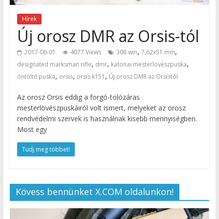
Hírek
Új orosz DMR az Orsis-tól
,
,
2017-06-01
4077 Views
308 win
7,62x51 mm
,
,
,
designated marksman rifle
dmr
katonai mesterlövészpuska
,
,
,
öntöltő puska
orsis
orsis k151
Új orosz DMR az Orsistól
Az orosz Orsis eddig a forgó-tolózáras
mesterlövészpuskáiról volt ismert, melyeket az orosz
rendvédelmi szervek is használnak kisebb mennyiségben.
Most egy
Tudj meg többet!
Kövess bennünket X.COM oldalunkon!