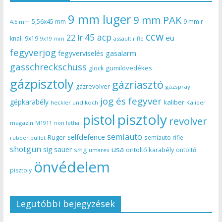
9 mm luger
9 mm PAK
5,56x45 mm
9 mm r
4,5 mm
ccw
45 acp
22 lr
eu
knall
9x19
9x19 mm
assault rifle
fegyverjog
gasalarm
fegyverviselés
gasschreckschuss
gumilövedékes
glock
gázpisztoly
gázriasztó
gázrevolver
gázspray
jog és fegyver
gépkarabély
kaliber
heckler und koch
Kaliber
pisztoly
pistol
revolver
magazin
non lethal
M1911
semiauto
selfdefence
Ruger
semiauto rifle
rubber bullet
shotgun
usa
sig sauer
smg
öntöltő karabély
öntöltő
umarex
önvédelem
pisztoly
Legutóbbi bejegyzések