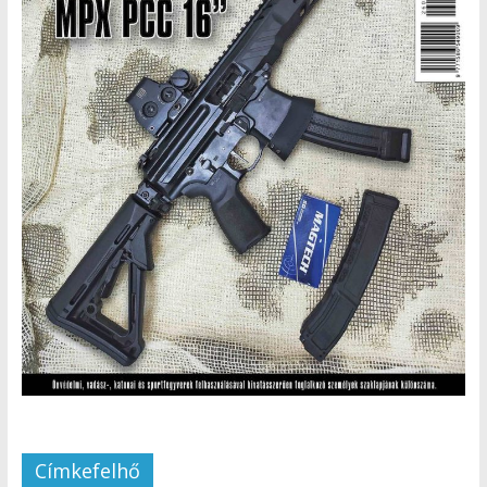
Címkefelhő