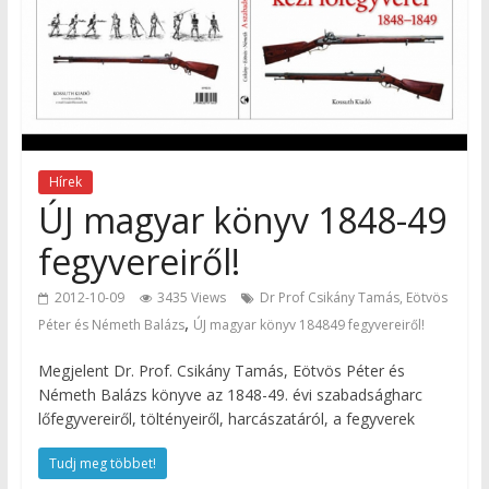
Hírek
ÚJ magyar könyv 1848-49
fegyvereiről!
2012-10-09
3435 Views
Dr Prof Csikány Tamás, Eötvös
,
Péter és Németh Balázs
ÚJ magyar könyv 184849 fegyvereiről!
Megjelent Dr. Prof. Csikány Tamás, Eötvös Péter és
Németh Balázs könyve az 1848-49. évi szabadságharc
lőfegyvereiről, töltényeiről, harcászatáról, a fegyverek
Tudj meg többet!