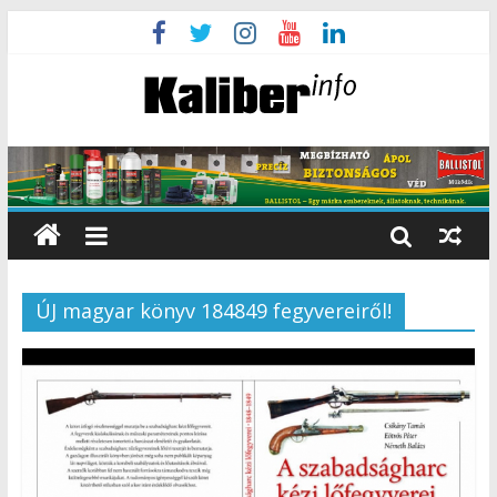
ÚJ magyar könyv 184849 fegyvereiről!