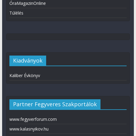
ÓraMagazinOnline
Túlélés
Kiadványok
Kaliber Évkönyv
Partner Fegyveres Szakportálok
www.fegyverforum.com
www.kalasnyikov.hu