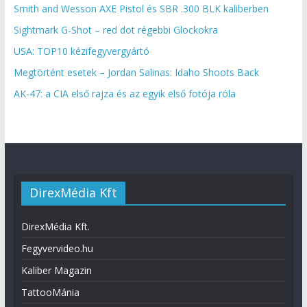
Smith and Wesson AXE Pistol és SBR .300 BLK kaliberben
Sightmark G-Shot – red dot régebbi Glockokra
USA: TOP10 kézifegyvergyártó
Megtörtént esetek – Jordan Salinas: Idaho Shoots Back
AK-47: a CIA első rajza és az egyik első fotója róla
DirexMédia Kft
DirexMédia Kft.
Fegyvervideo.hu
Kaliber Magazin
TattooMánia