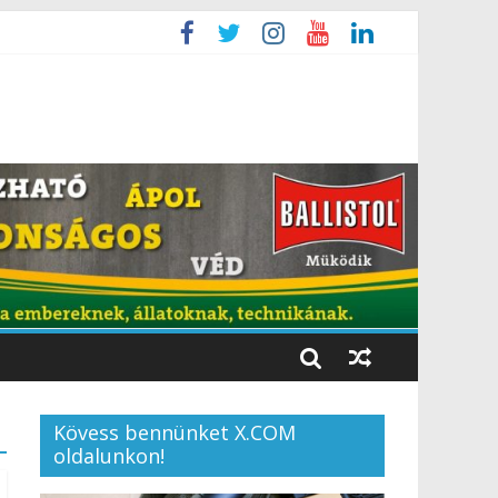
Kövess bennünket X.COM
oldalunkon!