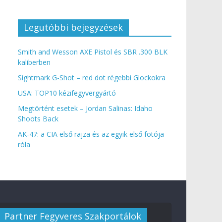
Legutóbbi bejegyzések
Smith and Wesson AXE Pistol és SBR .300 BLK
kaliberben
Sightmark G-Shot – red dot régebbi Glockokra
USA: TOP10 kézifegyvergyártó
Megtörtént esetek – Jordan Salinas: Idaho
Shoots Back
AK-47: a CIA első rajza és az egyik első fotója
róla
Partner Fegyveres Szakportálok