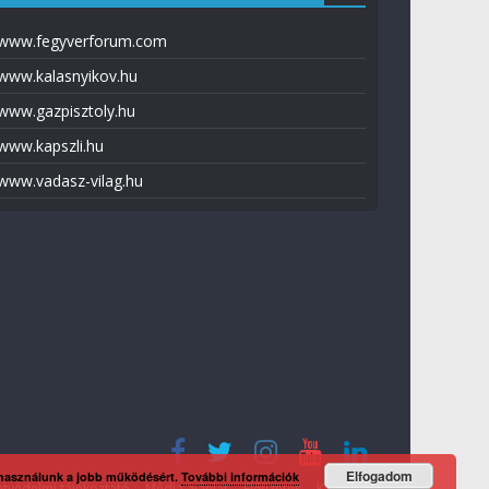
www.fegyverforum.com
www.kalasnyikov.hu
www.gazpisztoly.hu
www.kapszli.hu
www.vadasz-vilag.hu
Elfogadom
 használunk a jobb működésért.
További információk
tvédelmi tájékoztató
Média ajánlat
Előfizetés
Kapcsolat