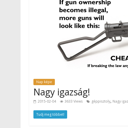
Nap képe
Nagy igazság!
,
2015-02-04
3633 Views
géppisztoly
Nagy igaz
Tudj meg többet!