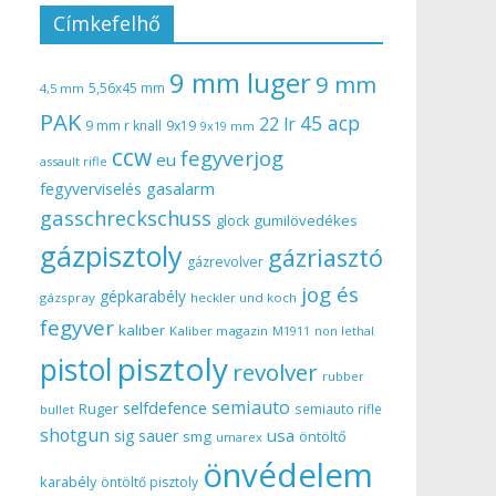
Címkefelhő
9 mm luger
9 mm
5,56x45 mm
4,5 mm
PAK
45 acp
22 lr
9 mm r knall
9x19
9x19 mm
ccw
fegyverjog
eu
assault rifle
gasalarm
fegyverviselés
gasschreckschuss
gumilövedékes
glock
gázpisztoly
gázriasztó
gázrevolver
jog és
gépkarabély
gázspray
heckler und koch
fegyver
kaliber
Kaliber magazin
non lethal
M1911
pisztoly
pistol
revolver
rubber
semiauto
selfdefence
Ruger
semiauto rifle
bullet
shotgun
usa
sig sauer
smg
öntöltő
umarex
önvédelem
karabély
öntöltő pisztoly