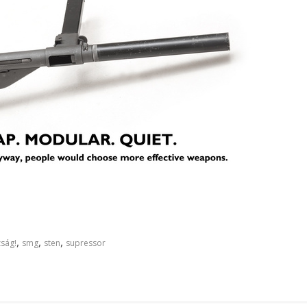
,
,
,
ság!
smg
sten
supressor