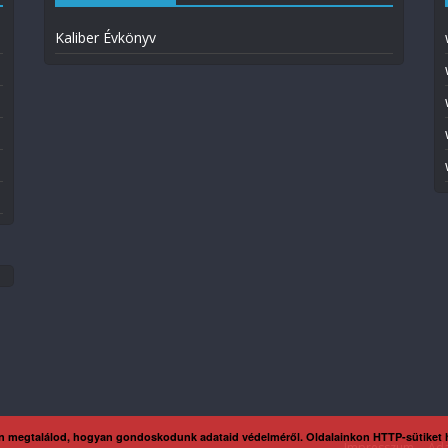
Kaliber Évkönyv
n megtalálod, hogyan gondoskodunk adataid védelméről. Oldalainkon HTTP-sütiket
Impresszum
Ada