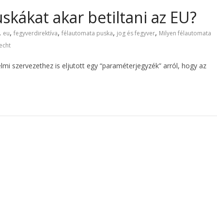
kákat akar betiltani az EU?
,
,
,
,
,
eu
fegyverdirektíva
félautomata puska
jog és fegyver
Milyen félautomata
echt
mi szervezethez is eljutott egy “paraméterjegyzék” arról, hogy az