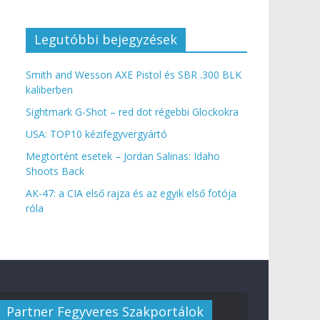
Legutóbbi bejegyzések
Smith and Wesson AXE Pistol és SBR .300 BLK
kaliberben
Sightmark G-Shot – red dot régebbi Glockokra
USA: TOP10 kézifegyvergyártó
Megtörtént esetek – Jordan Salinas: Idaho
Shoots Back
AK-47: a CIA első rajza és az egyik első fotója
róla
Partner Fegyveres Szakportálok