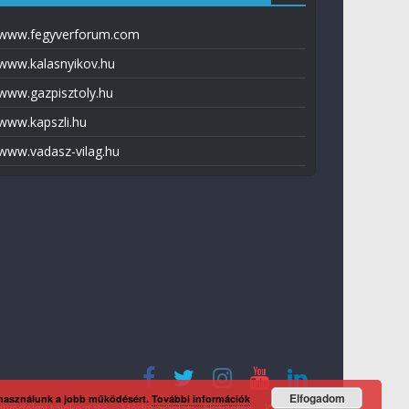
www.fegyverforum.com
www.kalasnyikov.hu
www.gazpisztoly.hu
www.kapszli.hu
www.vadasz-vilag.hu
Elfogadom
 használunk a jobb működésért.
További információk
tvédelmi tájékoztató
Média ajánlat
Előfizetés
Kapcsolat