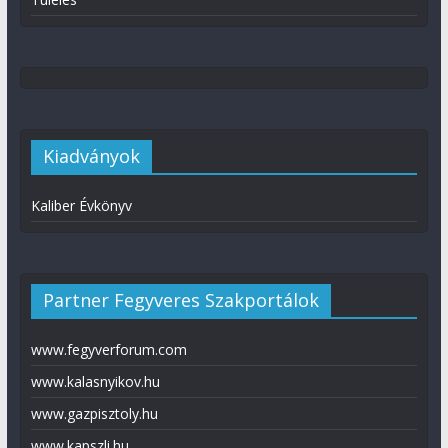
Kiadványok
Kaliber Évkönyv
Partner Fegyveres Szakportálok
www.fegyverforum.com
www.kalasnyikov.hu
www.gazpisztoly.hu
www.kapszli.hu