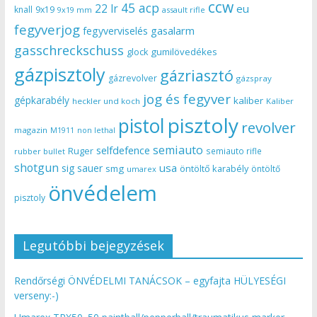
ccw
45 acp
22 lr
eu
knall
9x19
9x19 mm
assault rifle
fegyverjog
gasalarm
fegyverviselés
gasschreckschuss
gumilövedékes
glock
gázpisztoly
gázriasztó
gázrevolver
gázspray
jog és fegyver
gépkarabély
kaliber
heckler und koch
Kaliber
pisztoly
pistol
revolver
magazin
non lethal
M1911
semiauto
selfdefence
Ruger
semiauto rifle
rubber bullet
shotgun
usa
sig sauer
smg
öntöltő karabély
öntöltő
umarex
önvédelem
pisztoly
Legutóbbi bejegyzések
Rendőrségi ÖNVÉDELMI TANÁCSOK – egyfajta HÜLYESÉGI
verseny:-)