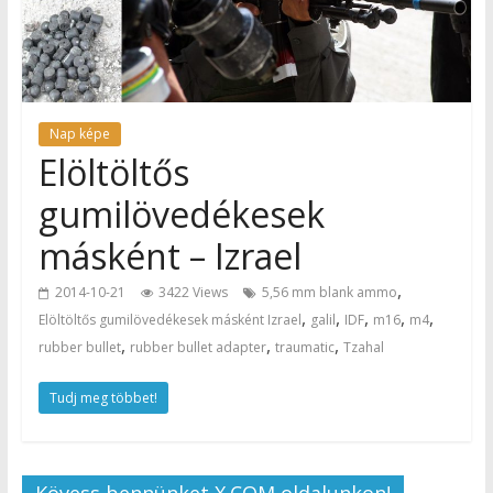
Nap képe
Elöltöltős
gumilövedékesek
másként – Izrael
,
2014-10-21
3422 Views
5,56 mm blank ammo
,
,
,
,
,
Elöltöltős gumilövedékesek másként Izrael
galil
IDF
m16
m4
,
,
,
rubber bullet
rubber bullet adapter
traumatic
Tzahal
Tudj meg többet!
Kövess bennünket X.COM oldalunkon!