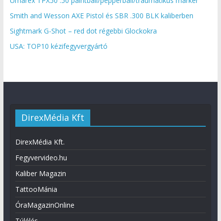
Umarex TPX50 .50 paintball/pepperball/traumatikus marker
Smith and Wesson AXE Pistol és SBR .300 BLK kaliberben
Sightmark G-Shot – red dot régebbi Glockokra
USA: TOP10 kézifegyvergyártó
DirexMédia Kft
DirexMédia Kft.
Fegyvervideo.hu
Kaliber Magazin
TattooMánia
ÓraMagazinOnline
Túlélés