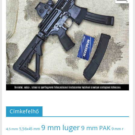
Címkefelhő
9 mm luger
9 mm PAK
5,56x45 mm
9 mm r
4,5 mm