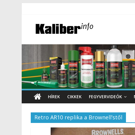
HÍREK
CIKKEK
FEGYVERVIDEÓK
Retro AR10 replika a Brownell’stől