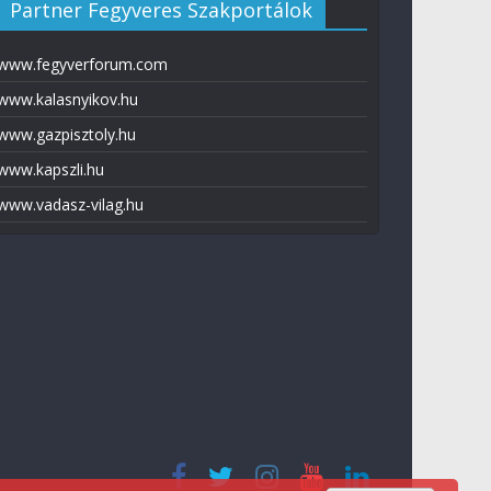
Partner Fegyveres Szakportálok
www.fegyverforum.com
www.kalasnyikov.hu
www.gazpisztoly.hu
www.kapszli.hu
www.vadasz-vilag.hu