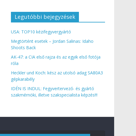
Legutóbbi bejegyzések
USA: TOP10 kézifegyvergyártó
Megtörtént esetek – Jordan Salinas: Idaho
Shoots Back
AK-47: a CIA első rajza és az egyik első fotója
róla
Heckler und Koch: kész az utolsó adag SA80A3
gépkarabély
IDÉN IS INDUL: Fegyvertervező- és gyártó
szakmérnöki, illetve szakspecialista képzés!!!