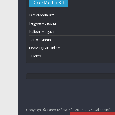
DirexMédia Kft
DirexMédia Kft.
Fegyvervideo.hu
Kaliber Magazin
TattooMánia
ÓraMagazinOnline
Túlélés
Copyright © Direx Média Kft. 2012-2026
KaliberInfo
.