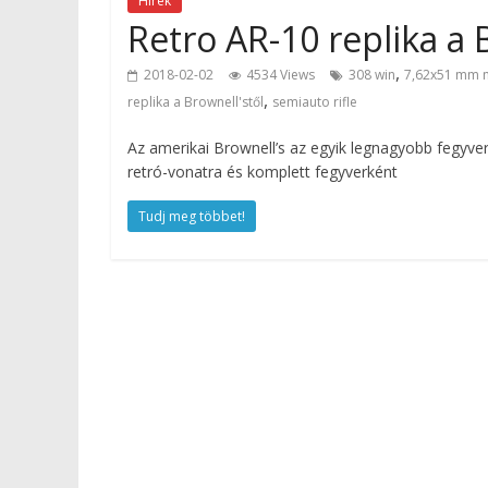
Hírek
Retro AR-10 replika a B
,
2018-02-02
4534 Views
308 win
7,62x51 mm 
,
replika a Brownell'stől
semiauto rifle
Az amerikai Brownell’s az egyik legnagyobb fegyver
retró-vonatra és komplett fegyverként
Tudj meg többet!