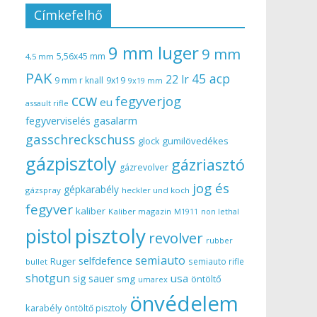
Címkefelhő
9 mm luger
9 mm
5,56x45 mm
4,5 mm
PAK
45 acp
22 lr
9 mm r knall
9x19
9x19 mm
ccw
fegyverjog
eu
assault rifle
gasalarm
fegyverviselés
gasschreckschuss
gumilövedékes
glock
gázpisztoly
gázriasztó
gázrevolver
jog és
gépkarabély
gázspray
heckler und koch
fegyver
kaliber
Kaliber magazin
non lethal
M1911
pisztoly
pistol
revolver
rubber
semiauto
selfdefence
Ruger
semiauto rifle
bullet
shotgun
usa
sig sauer
smg
öntöltő
umarex
önvédelem
karabély
öntöltő pisztoly