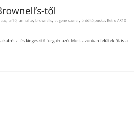
rownell’s-től
,
,
,
,
,
,
nato
ar10
armalite
brownells
eugene stoner
öntöltő puska
Retro AR10
alkatrész- és kiegészítő forgalmazó. Most azonban felültek ők is a