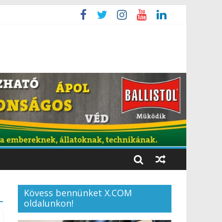
Kövess bennünket X.COM
oldalunkon!