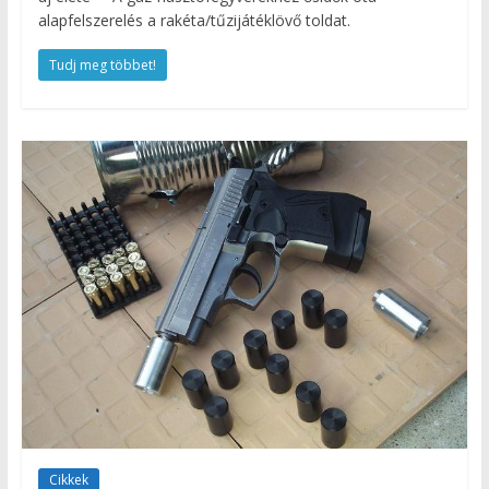
alapfelszerelés a rakéta/tűzijátéklövő toldat.
Tudj meg többet!
Cikkek