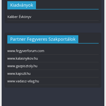
Kiadványok
Kaliber Évkönyv
Partner Fegyveres Szakportálok
www.fegyverforum.com
www.kalasnyikov.hu
www.gazpisztoly.hu
www.kapszli.hu
www.vadasz-vilag.hu