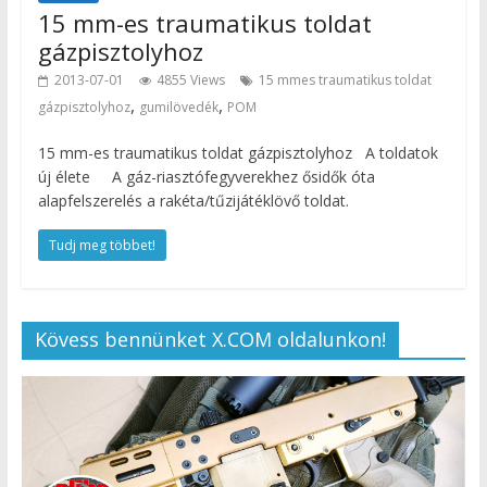
15 mm-es traumatikus toldat
gázpisztolyhoz
2013-07-01
4855 Views
15 mmes traumatikus toldat
,
,
gázpisztolyhoz
gumilövedék
POM
15 mm-es traumatikus toldat gázpisztolyhoz A toldatok
új élete A gáz-riasztófegyverekhez ősidők óta
alapfelszerelés a rakéta/tűzijátéklövő toldat.
Tudj meg többet!
Kövess bennünket X.COM oldalunkon!