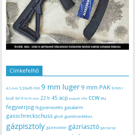
Címkefelhő
9 mm luger
9 mm PAK
5,56x45 mm
9 mm r
4,5 mm
ccw
45 acp
22 lr
eu
knall
9x19
9x19 mm
assault rifle
fegyverjog
gasalarm
fegyverviselés
gasschreckschuss
gumilövedékes
glock
gázpisztoly
gázriasztó
gázrevolver
gázspray