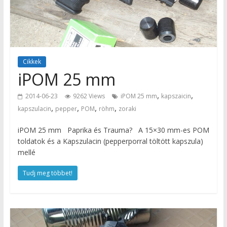
Cikkek
iPOM 25 mm
,
,
2014-06-23
9262 Views
iPOM 25 mm
kapszaicin
,
,
,
,
kapszulacin
pepper
POM
röhm
zoraki
iPOM 25 mm Paprika és Trauma? A 15×30 mm-es POM
toldatok és a Kapszulacin (pepperporral töltött kapszula)
mellé
Tudj meg többet!