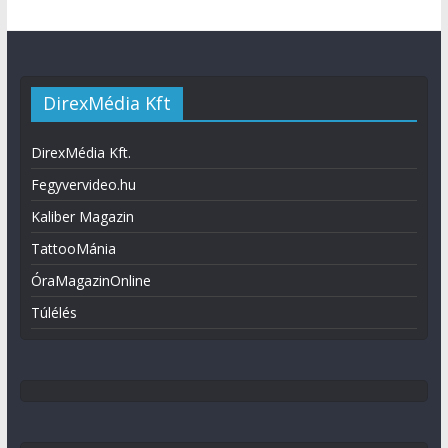
DirexMédia Kft
DirexMédia Kft.
Fegyvervideo.hu
Kaliber Magazin
TattooMánia
ÓraMagazinOnline
Túlélés