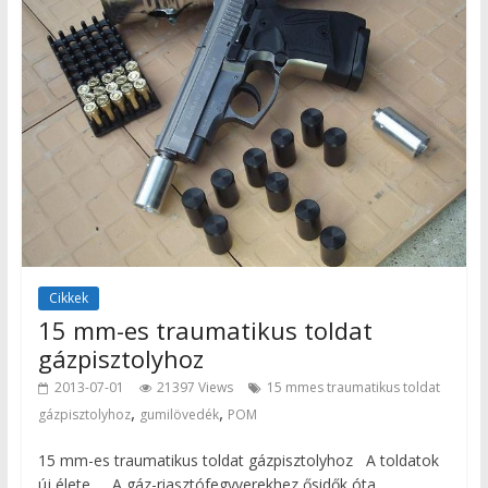
Cikkek
15 mm-es traumatikus toldat
gázpisztolyhoz
2013-07-01
21397 Views
15 mmes traumatikus toldat
,
,
gázpisztolyhoz
gumilövedék
POM
15 mm-es traumatikus toldat gázpisztolyhoz A toldatok
új élete A gáz-riasztófegyverekhez ősidők óta