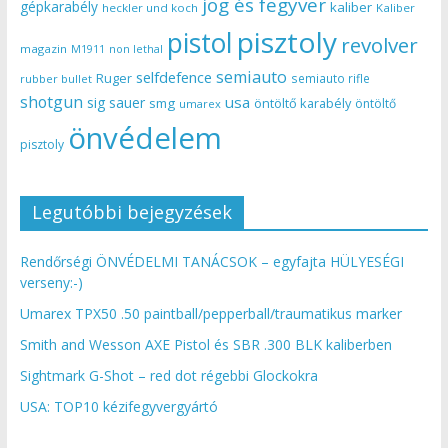
jog és fegyver
gépkarabély
kaliber
heckler und koch
Kaliber
pisztoly
pistol
revolver
magazin
non lethal
M1911
semiauto
selfdefence
Ruger
semiauto rifle
rubber bullet
shotgun
usa
sig sauer
smg
öntöltő karabély
öntöltő
umarex
önvédelem
pisztoly
Legutóbbi bejegyzések
Rendőrségi ÖNVÉDELMI TANÁCSOK – egyfajta HÜLYESÉGI
verseny:-)
Umarex TPX50 .50 paintball/pepperball/traumatikus marker
Smith and Wesson AXE Pistol és SBR .300 BLK kaliberben
Sightmark G-Shot – red dot régebbi Glockokra
USA: TOP10 kézifegyvergyártó