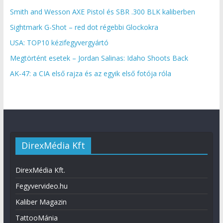
Smith and Wesson AXE Pistol és SBR .300 BLK kaliberben
Sightmark G-Shot – red dot régebbi Glockokra
USA: TOP10 kézifegyvergyártó
Megtörtént esetek – Jordan Salinas: Idaho Shoots Back
AK-47: a CIA első rajza és az egyik első fotója róla
DirexMédia Kft
DirexMédia Kft.
Fegyvervideo.hu
Kaliber Magazin
TattooMánia