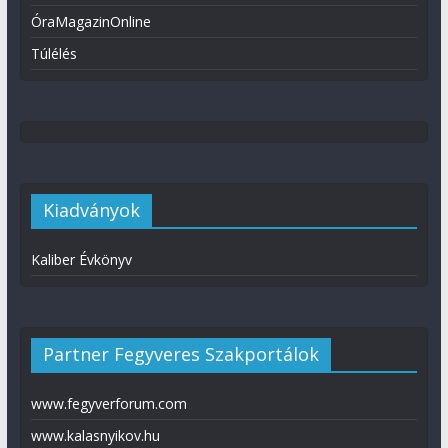
ÓraMagazinOnline
Túlélés
Kiadványok
Kaliber Évkönyv
Partner Fegyveres Szakportálok
www.fegyverforum.com
www.kalasnyikov.hu