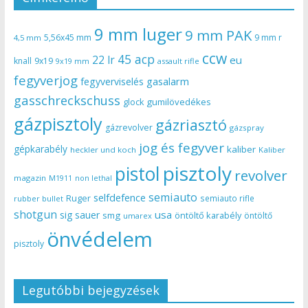
9 mm luger
9 mm PAK
5,56x45 mm
9 mm r
4,5 mm
ccw
45 acp
22 lr
eu
knall
9x19
9x19 mm
assault rifle
fegyverjog
gasalarm
fegyverviselés
gasschreckschuss
gumilövedékes
glock
gázpisztoly
gázriasztó
gázrevolver
gázspray
jog és fegyver
gépkarabély
kaliber
heckler und koch
Kaliber
pisztoly
pistol
revolver
magazin
non lethal
M1911
semiauto
selfdefence
Ruger
semiauto rifle
rubber bullet
shotgun
usa
sig sauer
smg
öntöltő karabély
öntöltő
umarex
önvédelem
pisztoly
Legutóbbi bejegyzések