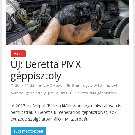
Hírek
ÚJ: Beretta PMX
géppisztoly
,
,
,
2017-11-22
5940 Views
9 mm luger
9x19 mm
b+t
,
,
,
,
beretta
géppisztoly
pm12
smg
ÚJ: Beretta PMX géppisztoly
A 2017-es Milipol (Párizs) kiállításon végre hivatalosan is
bemutatták a Beretta új generációs géppisztolyát, sok
évtizede szolgálatban álló PM12 utódát.
Tudj meg többet!