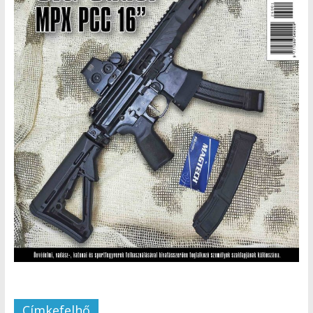
Címkefelhő