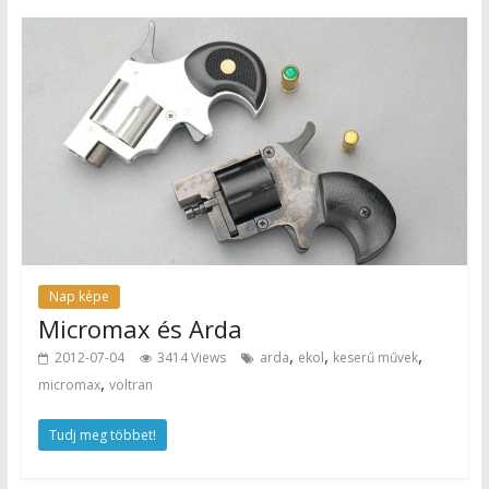
Nap képe
Micromax és Arda
,
,
,
2012-07-04
3414 Views
arda
ekol
keserű művek
,
micromax
voltran
Tudj meg többet!