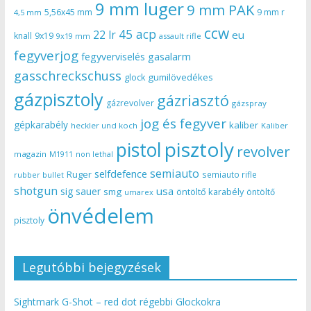
9 mm luger
9 mm PAK
5,56x45 mm
9 mm r
4,5 mm
ccw
45 acp
22 lr
eu
knall
9x19
9x19 mm
assault rifle
fegyverjog
gasalarm
fegyverviselés
gasschreckschuss
gumilövedékes
glock
gázpisztoly
gázriasztó
gázrevolver
gázspray
jog és fegyver
gépkarabély
kaliber
heckler und koch
Kaliber
pisztoly
pistol
revolver
magazin
non lethal
M1911
semiauto
selfdefence
Ruger
semiauto rifle
rubber bullet
shotgun
usa
sig sauer
smg
öntöltő karabély
öntöltő
umarex
önvédelem
pisztoly
Legutóbbi bejegyzések
Sightmark G-Shot – red dot régebbi Glockokra