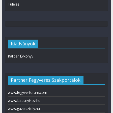
Túlélés
Kiadványok
Kaliber Évkönyv
Partner Fegyveres Szakportálok
www.fegyverforum.com
www.kalasnyikov.hu
www.gazpisztoly.hu