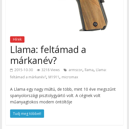
Hírek
Llama: feltámad a
márkanév?
,
,
2015-10-30
3218 Views
armscor
llama
Llama:
,
,
feltámad a márkanév?
M1911
micromax
A Llama egy nagy múltú, de több, mint 10 éve megszűnt
spanyolországi pisztolygyártó volt. A cégnek volt
műanyagtokos modern öntöltője
Tudj meg többet!