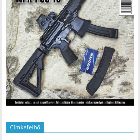
Címkefelhő