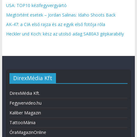
USA: TOP10 kézifegyvergyártó
Megtörtént esetek – Jordan Salinas: Idaho Shoots Back
AK-47: a CIA első rajza és az egyik első fotója róla
Heckler und Koch: kész az utolsó adag SA80A3 gépkarabély
DirexMédia Kft
DirexMédia Kft.
Fegyvervideo.hu
Kaliber Magazin
TattooMánia
ÓraMagazinOnline