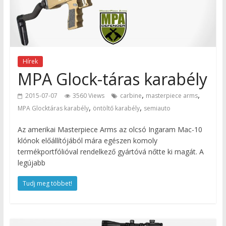
Hírek
MPA Glock-táras karabély
,
,
2015-07-07
3560 Views
carbine
masterpiece arms
,
,
MPA Glocktáras karabély
öntöltő karabély
semiauto
Az amerikai Masterpiece Arms az olcsó Ingaram Mac-10
klónok előállítójából mára egészen komoly
termékportfólióval rendelkező gyártóvá nőtte ki magát. A
legújabb
Tudj meg többet!