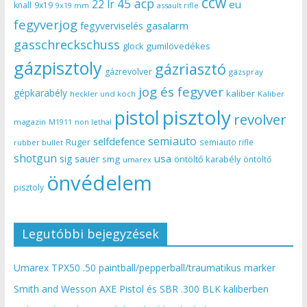
ccw
45 acp
22 lr
eu
knall
9x19
9x19 mm
assault rifle
fegyverjog
gasalarm
fegyverviselés
gasschreckschuss
gumilövedékes
glock
gázpisztoly
gázriasztó
gázrevolver
gázspray
jog és fegyver
gépkarabély
kaliber
heckler und koch
Kaliber
pisztoly
pistol
revolver
magazin
non lethal
M1911
semiauto
selfdefence
Ruger
semiauto rifle
rubber bullet
shotgun
usa
sig sauer
smg
öntöltő karabély
öntöltő
umarex
önvédelem
pisztoly
Legutóbbi bejegyzések
Umarex TPX50 .50 paintball/pepperball/traumatikus marker
Smith and Wesson AXE Pistol és SBR .300 BLK kaliberben