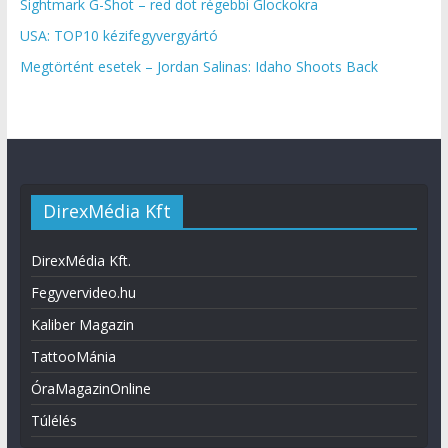
Sightmark G-Shot – red dot régebbi Glockokra
USA: TOP10 kézifegyvergyártó
Megtörtént esetek – Jordan Salinas: Idaho Shoots Back
DirexMédia Kft
DirexMédia Kft.
Fegyvervideo.hu
Kaliber Magazin
TattooMánia
ÓraMagazinOnline
Túlélés