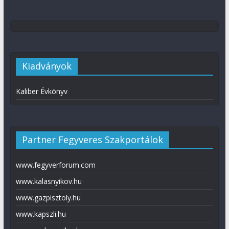
Kiadványok
Kaliber Évkönyv
Partner Fegyveres Szakportálok
www.fegyverforum.com
www.kalasnyikov.hu
www.gazpisztoly.hu
www.kapszli.hu