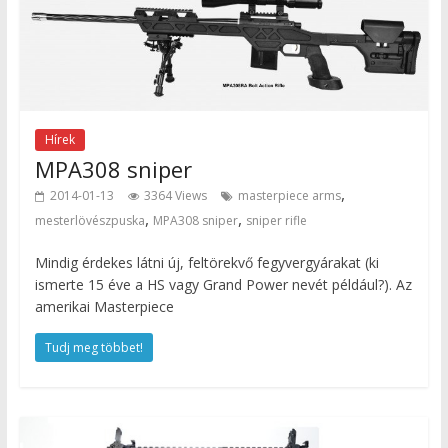
Hírek
MPA308 sniper
,
2014-01-13
3364 Views
masterpiece arms
,
,
mesterlövészpuska
MPA308 sniper
sniper rifle
Mindig érdekes látni új, feltörekvő fegyvergyárakat (ki
ismerte 15 éve a HS vagy Grand Power nevét például?). Az
amerikai Masterpiece
Tudj meg többet!