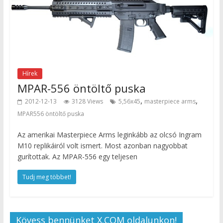
Hírek
MPAR-556 öntöltő puska
,
,
2012-12-13
3128 Views
5,56x45
masterpiece arms
MPAR556 öntöltő puska
Az amerikai Masterpiece Arms leginkább az olcsó Ingram
M10 replikáiról volt ismert. Most azonban nagyobbat
gurítottak. Az MPAR-556 egy teljesen
Tudj meg többet!
Kövess bennünket X.COM oldalunkon!