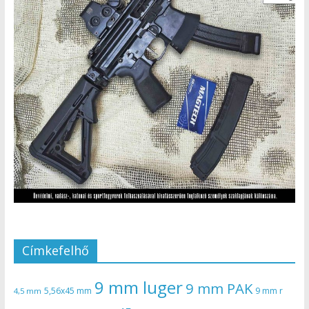
Címkefelhő
9 mm luger
9 mm PAK
5,56x45 mm
9 mm r
4,5 mm