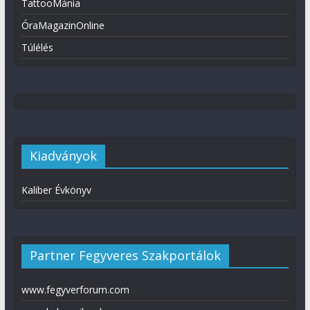
TattooMánia
ÓraMagazinOnline
Túlélés
Kiadványok
Kaliber Évkönyv
Partner Fegyveres Szakportálok
www.fegyverforum.com