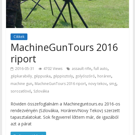
Cikkek
MachineGunTours 2016
riport
,
,
2016-05-31
4702 Views
assault rifle
full auto
,
,
,
,
gépkarabély, géppuska
géppisztoly
golyószóró
horáren
,
,
,
,
machine gun
MachineGunTours 2016 riport
novy tekov
smg
,
sorozatlövő
Szlovákia
Röviden összefoglalnám a Machineguntours.eu 2016-os
rendezvényén (Szlovákia, Horáren/Novy Tekov) szerzett
tapasztalatokat. Sok fegyverrel lőttem már, de igazából
azt a párat