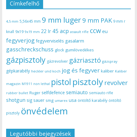
Címkefelhő
9 mm luger
9 mm PAK
5,56x45 mm
9 mm r
4,5 mm
ccw
45 acp
22 lr
eu
knall
9x19
9x19 mm
assault rifle
fegyverjog
gasalarm
fegyverviselés
gasschreckschuss
gumilövedékes
glock
gázpisztoly
gázriasztó
gázrevolver
gázspray
jog és fegyver
gépkarabély
kaliber
heckler und koch
Kaliber
pisztoly
pistol
revolver
magazin
non lethal
M1911
semiauto
selfdefence
Ruger
semiauto rifle
rubber bullet
shotgun
usa
sig sauer
smg
öntöltő karabély
öntöltő
umarex
önvédelem
pisztoly
Legutóbbi bejegyzések