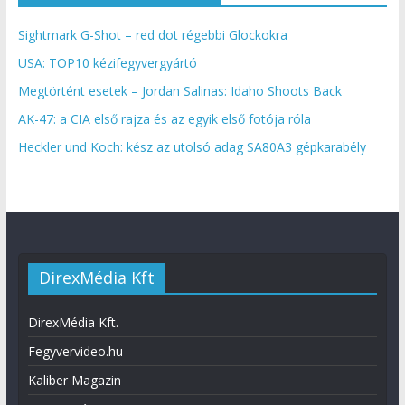
Sightmark G-Shot – red dot régebbi Glockokra
USA: TOP10 kézifegyvergyártó
Megtörtént esetek – Jordan Salinas: Idaho Shoots Back
AK-47: a CIA első rajza és az egyik első fotója róla
Heckler und Koch: kész az utolsó adag SA80A3 gépkarabély
DirexMédia Kft
DirexMédia Kft.
Fegyvervideo.hu
Kaliber Magazin