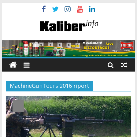
MachineGunTours 2016 riport