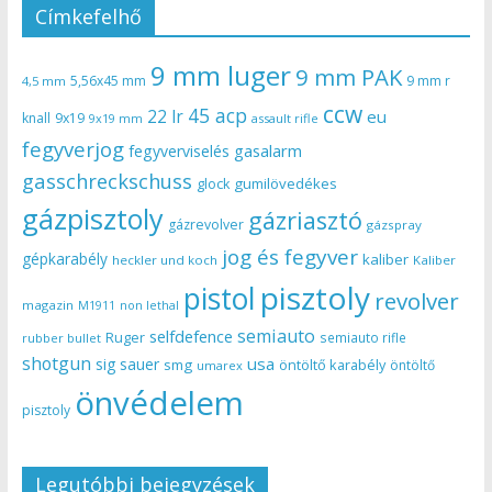
Címkefelhő
9 mm luger
9 mm PAK
5,56x45 mm
9 mm r
4,5 mm
ccw
45 acp
22 lr
eu
knall
9x19
9x19 mm
assault rifle
fegyverjog
gasalarm
fegyverviselés
gasschreckschuss
gumilövedékes
glock
gázpisztoly
gázriasztó
gázrevolver
gázspray
jog és fegyver
gépkarabély
kaliber
heckler und koch
Kaliber
pisztoly
pistol
revolver
magazin
non lethal
M1911
semiauto
selfdefence
Ruger
semiauto rifle
rubber bullet
shotgun
usa
sig sauer
smg
öntöltő karabély
öntöltő
umarex
önvédelem
pisztoly
Legutóbbi bejegyzések