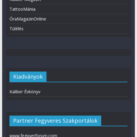
TattooMánia
ÓraMagazinOnline
Túlélés
Kiadványok
Kaliber Évkönyv
Partner Fegyveres Szakportálok
www.fegyverforum.com