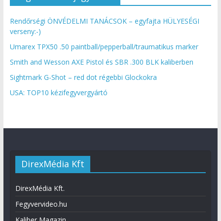
Rendőrségi ÖNVÉDELMI TANÁCSOK – egyfajta HÜLYESÉGI
verseny:-)
Umarex TPX50 .50 paintball/pepperball/traumatikus marker
Smith and Wesson AXE Pistol és SBR .300 BLK kaliberben
Sightmark G-Shot – red dot régebbi Glockokra
USA: TOP10 kézifegyvergyártó
DirexMédia Kft
DirexMédia Kft.
Fegyvervideo.hu
Kaliber Magazin