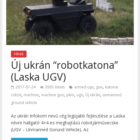
Hírek
Új ukrán “robotkatona”
(Laska UGV)
,
,
2017-07-24
3935 Views
armed ugv
gun
katonai
,
,
,
,
,
,
robot
machine
machine gun
pkm
ugv
Új ukrán
unmanned
ground vehicle
Az ukrán Infokom nevű cég legújabb fejlesztése a Laska
névre hallgató 4×4-es meghajtású robotjárművecske
(UGV – Unmanned Gorund Vehicle). Az